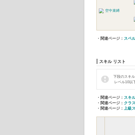
空中束縛
・関連ページ：
スペル
スキル リスト
下段のスキル
レベル10以
・関連ページ：
スキ
・関連ページ：
クラ
・関連ページ：
上級