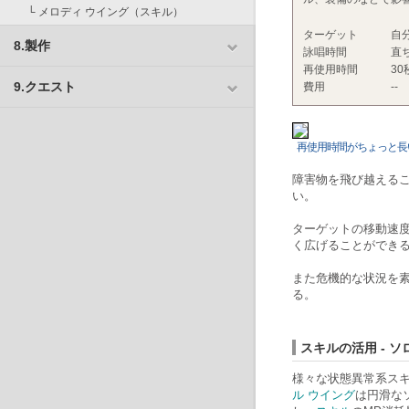
└
メロディ ウイング
（
スキル
）
ターゲット
自
8.製作
詠唱時間
直
再使用時間
30
9.クエスト
費用
--
再使用時間がちょっと長
障害物を飛び越える
い。
ターゲットの移動速
く広げることができ
また危機的な状況を
る。
スキルの活用 - 
様々な状態異常系ス
ル ウイング
は円滑な