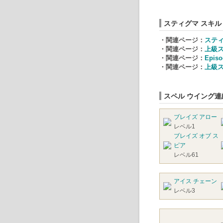
スティグマ スキル
・関連ページ：
スティ
・関連ページ：
上級
・関連ページ：
Epi
・関連ページ：
上級ス
スペル ウイング
ブレイズ アロー
レベル1
ブレイズ オブ ス
ピア
レベル61
アイス チェーン
レベル3