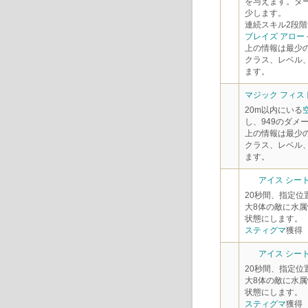
を与えます。ター
少します。
連続スキル2段階
ブレイズ アロー
上の情報は最少
クラス、レベル
ます。
マジック フィスト
20m以内にいる
し、949のダメ
上の情報は最少
クラス、レベル
ます。
アイス シート 
20秒間、指定
大8体の敵に水
状態にします。
スティグマ
獲得
アイス シート 
20秒間、指定
大8体の敵に水
状態にします。
スティグマ
獲得