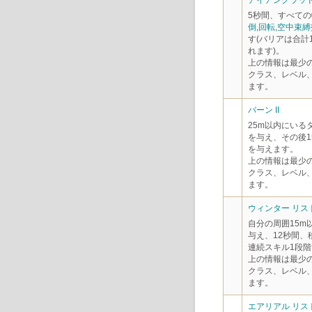
アイアンクラッド 
5秒間、すべて
倒
,
回転
,
空中束縛
す(バリアは合計
れます)。
上の情報は最少
クラス、レベル
ます。
バーン II
25m以内にいる
を与え、その後1
を与えます。
上の情報は最少
クラス、レベル
ます。
ウィンター リスト
自分の周囲15m
与え、12秒間、
連続スキル1段階
上の情報は最少
クラス、レベル
ます。
エアリアル リスト