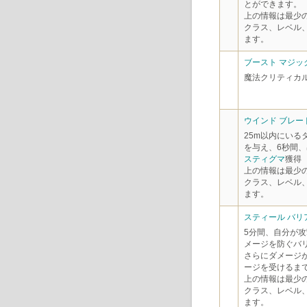
とができます。
上の情報は最少
クラス、レベル
ます。
ブースト マジッ
魔法クリティカ
ウインド ブレード
25m以内にいる
を与え、6秒間
スティグマ
獲得
上の情報は最少
クラス、レベル
ます。
スティール バリア 
5分間、自分が攻
メージを防ぐバ
さらにダメージが
ージを受けるまで
上の情報は最少
クラス、レベル
ます。