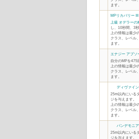
ます。
MPリカバリー III
上級 オデラーの
し、10秒間、3
上の情報は最少
クラス、レベル
ます。
エナジー アブソーブ
自分のMPを47
上の情報は最少
クラス、レベル
ます。
ディヴァイン ス
25m以内にいる
ジを与えます。
上の情報は最少
クラス、レベル
ます。
パンデモニアム 
25m以内にいる
ジを与えます。