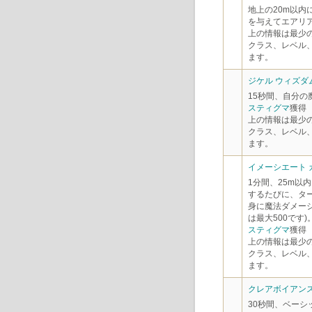
地上の20m以内
を与えてエアリ
上の情報は最少
クラス、レベル
ます。
ジケル ウィズダム
15秒間、自分の
スティグマ
獲得
上の情報は最少
クラス、レベル
ます。
イメーシエート カ
1分間、25m以
するたびに、ター
身に魔法ダメー
は最大500です)
スティグマ
獲得
上の情報は最少
クラス、レベル
ます。
クレアボイアンス 
30秒間、ベーシ