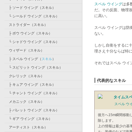
スペル ウイング
は多
├
ソード ウイング
（
スキル
）
だ。その反面、物理
に高い。
└
シールド ウイング
（
スキル
）
ストライダー
（
スキル
）
スペル ウイングは防
├
ボウ ウイング
（
スキル
）
ない。
└
シャドウ ウイング
（
スキル
）
しかし自衛をするに
ウィザード
（
スキル
）
理さえ十分ならば特
├
スペル ウイング
（
スキル
）
それではスペル ウイ
└
スピリット ウイング
（
スキル
）
クレリック
（
スキル
）
代表的なスキル
├
キュア ウイング
（
スキル
）
└
チャント ウイング
（
スキル
）
タイムスペ
メカニック
（
スキル
）
スペル ウ
├
バレット ウイング
（
スキル
）
後方へ15m瞬間移
└
ギア ウイング
（
スキル
）
除します。
上の情報は最少の基
アーティスト
（
スキル
）
ル、装備のなどで影