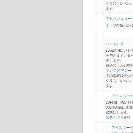
クラス、レベル
ます。
アドバンス オーブ
オーブ
の腕前が
バースト III
25m以内にいる
を与えます。ター
少します。
連続スキル2段階
ブレイズ アロー
上の情報は最少
クラス、レベル
ます。
アイス シート 
20秒間、指定
大8体の敵に水
状態にします。
スティグマ
獲得
アイス シート 