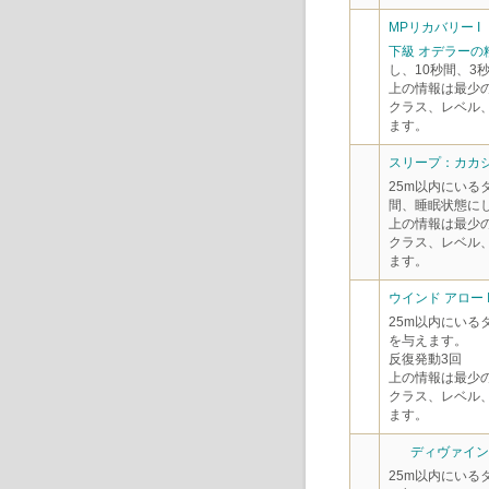
MPリカバリー I
下級 オデラーの
し、10秒間、3
上の情報は最少
クラス、レベル
ます。
スリープ：カカシ 
25m以内にいる
間、睡眠状態に
上の情報は最少
クラス、レベル
ます。
ウインド アロー 
25m以内にいる
を与えます。
反復発動3回
上の情報は最少
クラス、レベル
ます。
ディヴァイン 
25m以内にいる