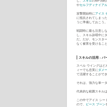
し、
スキル
のMP消耗
や
セルフディナイア
攻撃開始時に
アイス 
に抵抗されてしまっ
うに準備しておこう
戦闘時に最も注意し
し、スキル詠唱中に
だ。だが、モンスタ
なく被害を受けるこ
スキルの活用 - 
スペル ウイングはど
ィーでも忠実に
ダメー
て活躍することがで
それは、強力な単一
代表的な範囲スキル
この中でアイス シー
ので、
ピース ブーン