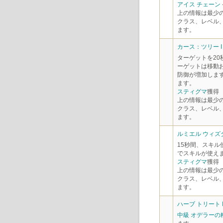
アイス チェーン
上の情報は最少
クラス、レベル
ます。
カース：ツリー I
ターゲットを2
ーゲットは移動
防御が増加しま
ます。
スティグマ
獲得
上の情報は最少
クラス、レベル
ます。
ルミエル ウィズダ
15秒間、スキル
でスキルが使え
スティグマ
獲得
上の情報は最少
クラス、レベル
ます。
ハーブ トリート I
中級 オデラーの