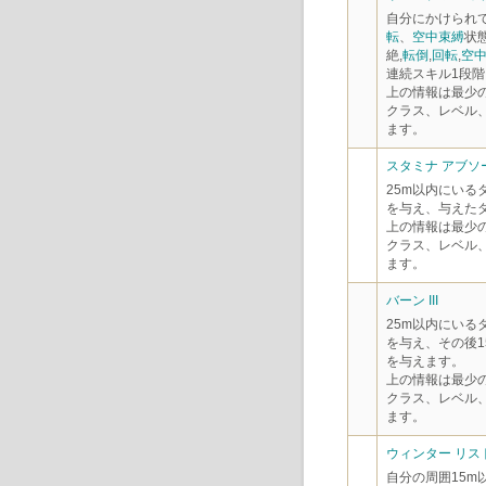
自分にかけられ
転
、
空中束縛
状
絶,
転倒
,
回転
,
空
連続スキル1段階
上の情報は最少
クラス、レベル
ます。
スタミナ アブソー
25m以内にいる
を与え、与えたダ
上の情報は最少
クラス、レベル
ます。
バーン III
25m以内にいる
を与え、その後1
を与えます。
上の情報は最少
クラス、レベル
ます。
ウィンター リストレ
自分の周囲15m