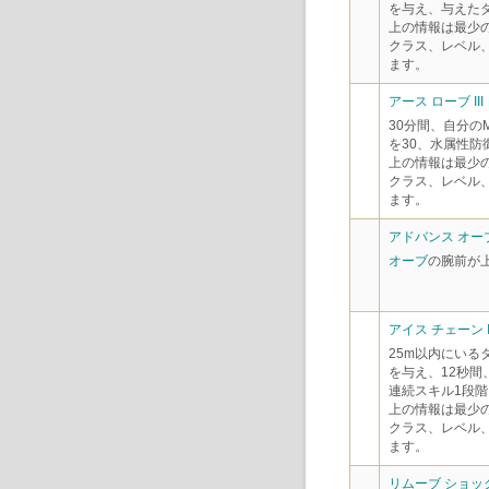
を与え、与えたダ
上の情報は最少
クラス、レベル
ます。
アース ローブ III
30分間、自分の
を30、水属性防
上の情報は最少
クラス、レベル
ます。
アドバンス オーブ 
オーブ
の腕前が
アイス チェーン I
25m以内にいる
を与え、12秒
連続スキル1段階
上の情報は最少
クラス、レベル
ます。
リムーブ ショック