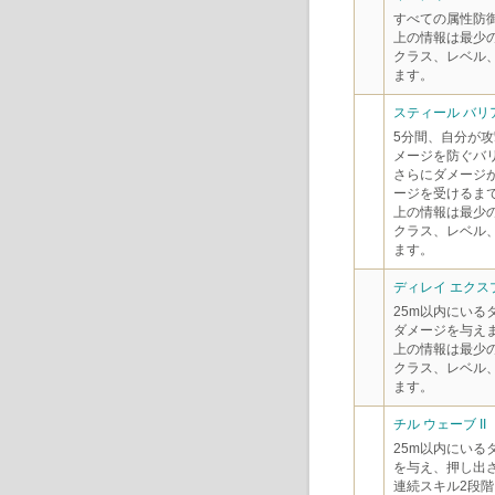
すべての属性防御
上の情報は最少
クラス、レベル
ます。
スティール バリア 
5分間、自分が攻
メージを防ぐバ
さらにダメージが
ージを受けるまで
上の情報は最少
クラス、レベル
ます。
ディレイ エクス
25m以内にいる
ダメージを与え
上の情報は最少
クラス、レベル
ます。
チル ウェーブ II
25m以内にいる
を与え、押し出
連続スキル2段階