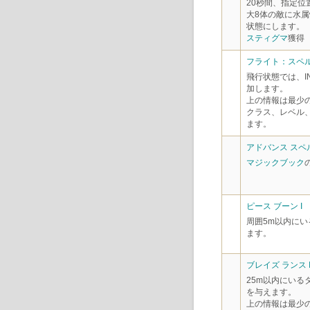
20秒間、指定
大8体の敵に水
状態にします。
スティグマ
獲得
フライト：スペル
飛行状態では、IN
加します。
上の情報は最少
クラス、レベル
ます。
アドバンス スペル
マジックブック
ピース ブーン I
周囲5m以内に
ます。
ブレイズ ランス I
25m以内にいる
を与えます。
上の情報は最少