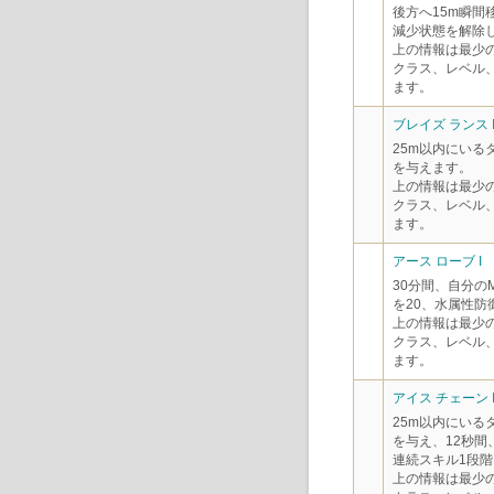
後方へ15m瞬
減少状態を解除
上の情報は最少
クラス、レベル
ます。
ブレイズ ランス 
25m以内にいる
を与えます。
上の情報は最少
クラス、レベル
ます。
アース ローブ I
30分間、自分の
を20、水属性防
上の情報は最少
クラス、レベル
ます。
アイス チェーン I
25m以内にいる
を与え、12秒
連続スキル1段階
上の情報は最少