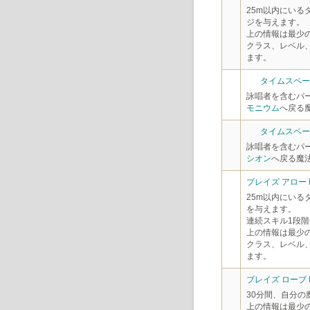
25m以内にいる
ジを与えます。
上の情報は最少
クラス、レベル
ます。
タイムスペース
詠唱者を含むパ
モニウム
へ戻る
タイムスペース
詠唱者を含むパ
シオン
へ戻る魔
ブレイズ アロー II
25m以内にいる
を与えます。
連続スキル1段階
上の情報は最少
クラス、レベル
ます。
ブレイズ ローブ 
30分間、自分の
上の情報は最少