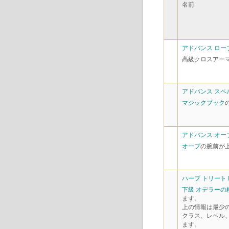
名前
アドバンス ローブ
高級クロスアー
アドバンス スペル
マジックブック
アドバンス オーブ
オーブ
の腕前が
ハーブ トリート 
下級 オデラーの
ます。
上の情報は最少
クラス、レベル
ます。