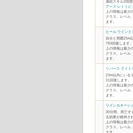
連続スキル2段階
アース レトリビ
上の情報は最少
クラス、レベル
ます。
ヒール ウインド 
自分と周囲25m
793回復します
上の情報は最少
クラス、レベル
ます。
リバース ライト I
23m以内にいる
31回復します。
上の情報は最少
クラス、レベル
ます。
リインカネーショ
30分間、死亡す
る効果が維持さ
上の情報は最少
クラス、レベル
ます。