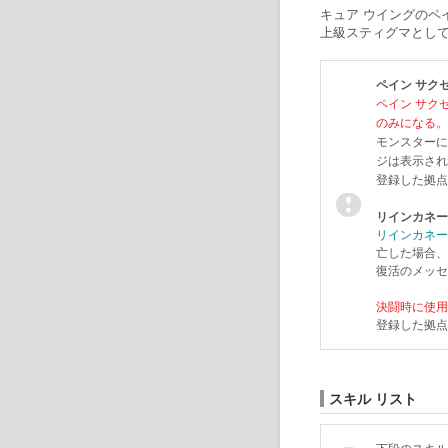
キュア ウイングのペ
上級スティグマとして
ペイン サク
ペイン サク
のみになる。
モンスターに
ジは表示され
登録した拠点
リインカネー
リインカネー
亡した場合、
復活のメッセ
決闘時に使用
登録した拠点
スキル リスト