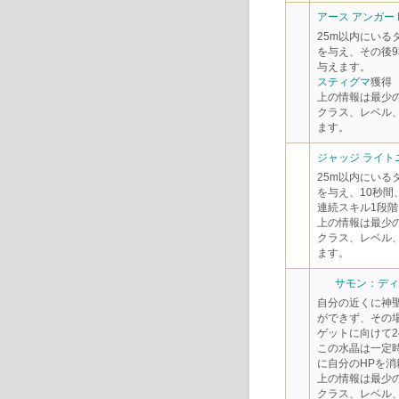
アース アンガー 
25m以内にいる
を与え、その後9
与えます。
スティグマ
獲得
上の情報は最少
クラス、レベル
ます。
ジャッジ ライトニ
25m以内にいる
を与え、10秒間
連続スキル1段階
上の情報は最少
クラス、レベル
ます。
サモン：ディヴ
自分の近くに神
ができず、その
ゲットに向けて2
この水晶は一定
に自分のHPを消
上の情報は最少
クラス、レベル