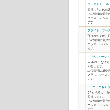
ブースト ヒール 
回復スキルの効
上の情報は最少
クラス、レベル
ます。
フライト：ブース
飛行状態では、
上の情報は最少
クラス、レベル
ます。
サルベーション
自分のDPを消耗
回復します。
上の情報は最少
クラス、レベル
ます。
ダークネス プ
DPを消耗し、自
回復します。
上の情報は最少
クラス、レベル
ます。