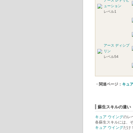
アース レトリビ
ューション
レベル1
アース ディシプ
リン
レベル54
・関連ページ：
キュア
蘇生スキルの違い
キュア ウイング
のレ
各蘇生スキルには、
キュア ウイング
だけ