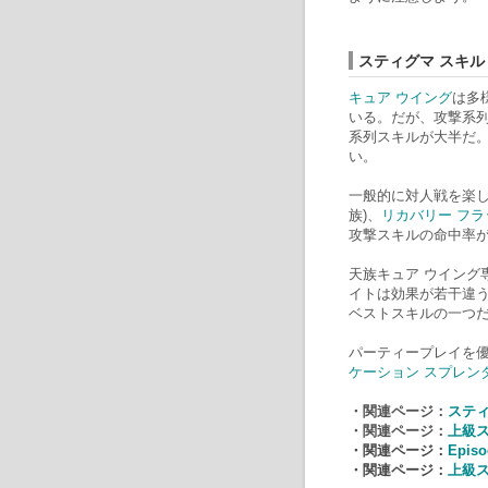
スティグマ スキル
キュア ウイング
は多
いる。だが、攻撃系
系列スキルが大半だ
い。
一般的に対人戦を楽
族)、
リカバリー フラ
攻撃スキルの命中率
天族キュア ウイング
イトは効果が若干違う
ベストスキルの一つ
パーティープレイを
ケーション スプレン
・関連ページ：
スティ
・関連ページ：
上級
・関連ページ：
Epi
・関連ページ：
上級ス