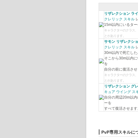
リザレクション ライト
クレリック スキル
レ
15m以内にいるタ
キャラクターのクラス、
とがあります。
サモン リザレクション
クレリック スキル
レ
30m以内で死亡し
そこから30m以内
を
自分の前に復活させ
キャラクターのクラス、
とがあります。
リザレクション グレ
キュア ウイング ス
自分の周辺20m以
ーを
すべて復活させま
す
PvP専用スキルに