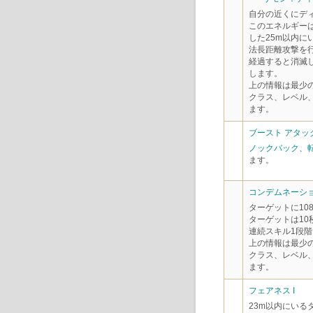
自分の近くにデ
このエネルギー
した25m以内に
法長距離攻撃を
経過すると消滅
します。
上の情報は最少
クラス、レベル
ます。
ブースト アタック
ノックバック
、
ます。
コンデムネーション
ターゲットに10
ターゲットは1
連続スキル1段階
上の情報は最少
クラス、レベル
ます。
フェアネス I
23m以内にい