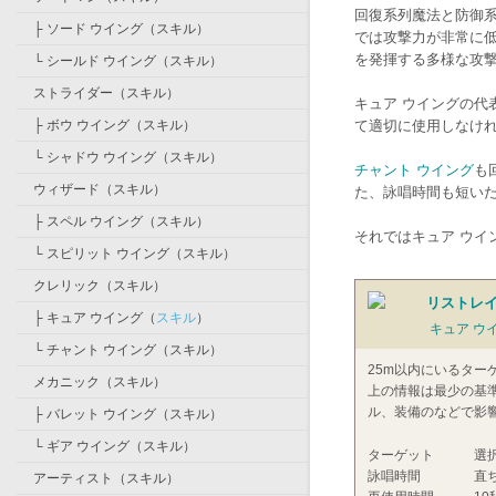
回復系列魔法と防御
├
ソード ウイング
（
スキル
）
では攻撃力が非常に
を発揮する多様な攻
└
シールド ウイング
（
スキル
）
ストライダー
（
スキル
）
キュア ウイングの
├
ボウ ウイング
（
スキル
）
て適切に使用しなけ
└
シャドウ ウイング
（
スキル
）
チャント ウイング
も
ウィザード
（
スキル
）
た、詠唱時間も短い
├
スペル ウイング
（
スキル
）
それではキュア ウイ
└
スピリット ウイング
（
スキル
）
クレリック
（
スキル
）
リストレイン
├
キュア ウイング
（
スキル
）
キュア ウ
└
チャント ウイング
（
スキル
）
25m以内にいるター
メカニック
（
スキル
）
上の情報は最少の基
ル、装備のなどで影
├
バレット ウイング
（
スキル
）
└
ギア ウイング
（
スキル
）
ターゲット
選
詠唱時間
直
アーティスト
（
スキル
）