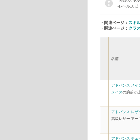
下段のスキル
-レベル10
・関連ページ：
スキ
・関連ページ：
クラ
名前
アドバンス メイス
メイス
の腕前が
アドバンス レザー
高級レザー ア
アドバンス チェー