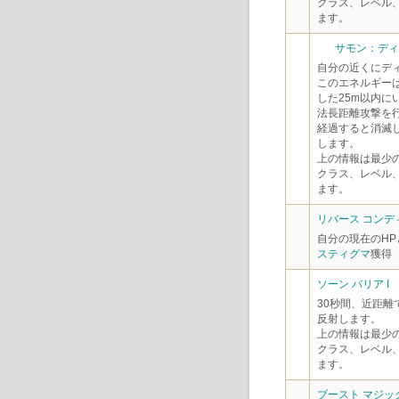
クラス、レベル
ます。
サモン：ディヴ
自分の近くにデ
このエネルギー
した25m以内に
法長距離攻撃を
経過すると消滅
します。
上の情報は最少
クラス、レベル
ます。
リバース コンディ
自分の現在のHP
スティグマ
獲得
ソーン バリア I
30秒間、近距離
反射します。
上の情報は最少
クラス、レベル
ます。
ブースト マジッ