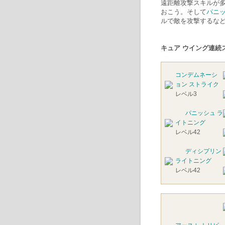
遠距離攻撃スキルが
おこう。そして
パニ
ルで敵を攻撃するな
キュア ウイング連続
コンデムネーシ
ョン ストライク
レベル3
パニッシュ ラ
イトニング
レベル42
ディシプリン
ライトニング
レベル42