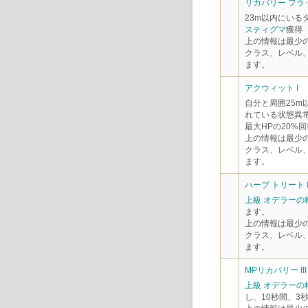
リカバリー フラッ
23m以内にいる
スティグマ
獲得
上の情報は最少
クラス、レベル
ます。
アクウィット I
自分と周囲25
れている状態異常
最大HPの20%
上の情報は最少
クラス、レベル
ます。
ハーブ トリート II
上級 オデラーの
ます。
上の情報は最少
クラス、レベル
ます。
MPリカバリー III
上級 オデラーの
し、10秒間、3