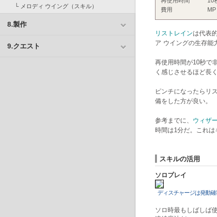
再使用時間
10
└
メロディ ウイング
（
スキル
）
費用
MP
8.製作
リストレイン
は代表
ア ウイングの生存能
9.クエスト
再使用時間が10秒で
く感じさせるほど長
ピンチになったらリ
備をした方が良い。
参考までに、
ウィザ
時間は1分だ。これは
スキルの活用
ソロプレイ
ディスチャージは発動確
ソロ時最もしばしば