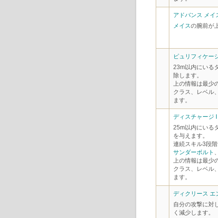
アドバンス メイス
メイス
の腕前が
ピュリフィケーショ
23m以内にい
除します。
上の情報は最少
クラス、レベル
ます。
ディスチャージ I
25m以内にいる
を与えます。
連続スキル3段階
サンダーボルト
上の情報は最少
クラス、レベル
ます。
ディクリース エン
自分の攻撃に対
く減少します。