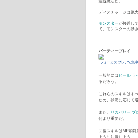
連続魔法だ。
ディスチャージは絶
モンスター
が接近し
て、モンスターの動
パーティープレイ
フォーカス ブレアで集
一般的には
ヒール ラ
るだろう。
これらのスキルはす
ため、状況に応じて
また、
リカバリー ブ
何より重要だ。
回復スキルはMP消
ように注意しよう。