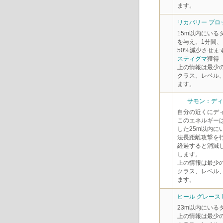
ます。
リカバリー ブロッ
15m以内にいる
を与え、1分間、
50%減少させま
スティグマ
獲得
上の情報は最少
クラス、レベル
ます。
サモン：ディヴ
自分の近くにデ
このエネルギー
した25m以内に
法長距離攻撃を
経過すると消滅
します。
上の情報は最少
クラス、レベル
ます。
ヒール グレース I
23m以内にいる
上の情報は最少