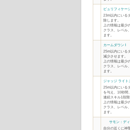
ピュリフィケーシ
23m以内にい
除します。
上の情報は最少
クラス、レベル
ます。
カームダウン I
25m以内にいる
減少させます。
上の情報は最少
クラス、レベル
ます。
ジャッジ ライトニ
25m以内にいる
を与え、10秒間
連続スキル1段階
上の情報は最少
クラス、レベル
ます。
サモン：ディ
自分の近くに神