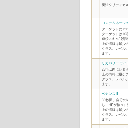
魔法クリティカ
コンデムネーション
ターゲットに15
ターゲットは1
連続スキル1段階
上の情報は最少
クラス、レベル
ます。
リカバリー ライト
23m以内にいる
上の情報は最少
クラス、レベル
ます。
ペナンス II
30秒間、自分の
し、HPが徐々に
上の情報は最少
クラス、レベル
ます。