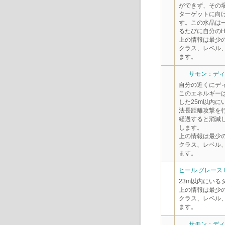
ができず、その
ターゲットに向け
す。この水晶は
るたびに自分の
上の情報は最少
クラス、レベル
ます。
サモン：ディヴ
自分の近くにデ
このエネルギー
した25m以内に
法長距離攻撃を
経過すると消滅
します。
上の情報は最少
クラス、レベル
ます。
ヒール グレース 
23m以内にいる
上の情報は最少
クラス、レベル
ます。
サモン：ディヴ