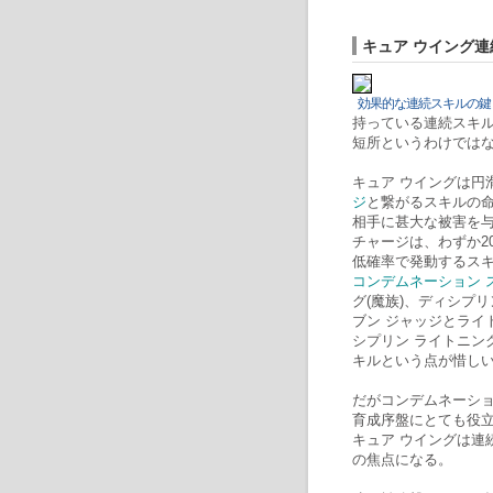
キュア ウイング
効果的な連続スキルの鍵
持っている連続スキ
短所というわけでは
キュア ウイングは円
ジ
と繋がるスキルの命
相手に甚大な被害を
チャージは、わずか2
低確率で発動するス
コンデムネーション 
グ(魔族)、ディシプリ
ブン ジャッジとライ
シプリン ライトニン
キルという点が惜し
だがコンデムネーショ
育成序盤にとても役
キュア ウイングは
の焦点になる。