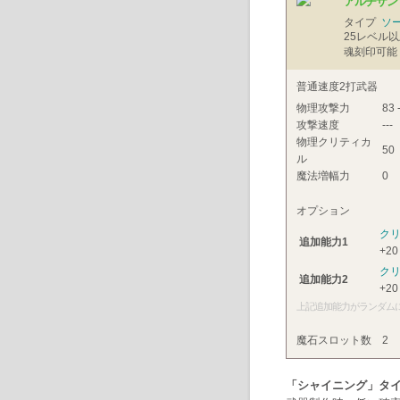
アルチザン
タイプ
ソ
25
レベル以
魂刻印可能
普通速度2打武器
物理攻撃力
83 
攻撃速度
---
物理クリティカ
50
ル
魔法増幅力
0
オプション
ク
追加能力1
+20
ク
追加能力2
+20
上記追加能力がランダム
魔石スロット数
2
「シャイニング」タ