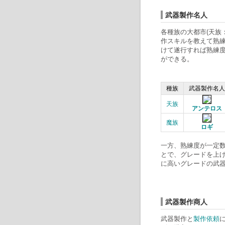
武器製作名人
各種族の大都市(天族
作スキルを教えて熟練
けて遂行すれば熟練
ができる。
種族
武器製作名人
天族
アンテロス
魔族
ロギ
一方、熟練度が一定数値
とで、グレードを上げ
に高いグレードの武
武器製作商人
武器製作と
製作依頼