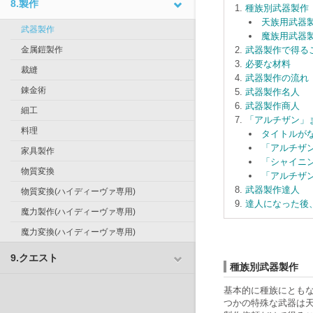
8.製作
種族別武器製作
天族用武器
武器製作
魔族用武器
金属鎧製作
武器製作で得る
必要な材料
裁縫
武器製作の流れ
錬金術
武器製作名人
武器製作商人
細工
「アルチザン」
料理
タイトルが
「アルチザ
家具製作
「シャイニ
物質変換
「アルチザ
武器製作達人
物質変換(ハイディーヴァ専用)
達人になった後、
魔力製作(ハイディーヴァ専用)
魔力変換(ハイディーヴァ専用)
9.クエスト
種族別武器製作
基本的に種族にともな
つかの特殊な武器は天