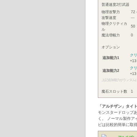
普通速度2打武器
物理攻撃力
72 
攻撃速度
---
物理クリティカ
50
ル
魔法増幅力
0
オプション
ク
追加能力1
+13
ク
追加能力2
+13
上記追加能力がランダム
魔石スロット数
1
「アルチザン」タイ
モンスタードロップ
く。 ノーマル製作ア
ピは比較的簡単に取