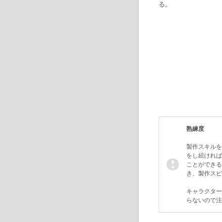
る。
熟練度
製作スキルを
をし続ければ
ことができる
き、製作スピ
キャラクター
らないので注