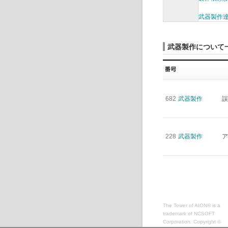
武器製作
武器製作について
682
武器製作
誤
228
武器製作
ア
The Tower of AION® is a
trademark of NCSOFT
Corporation. Copyright ©