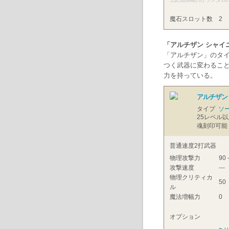
魔石スロット数
2
「アルチザン シャイ
「アルチザン」のタ
つく武器に変わること
力を持っている。
アルチザン
タイプ
ソ
25
レベル以
魂刻印可能
普通速度2打武器
物理攻撃力
90 
攻撃速度
---
物理クリティカ
50
ル
魔法増幅力
0
オプション