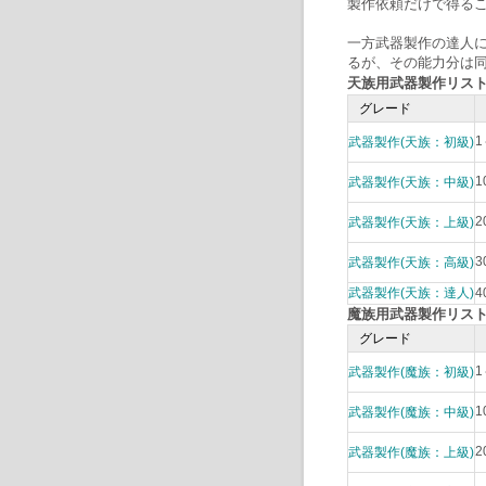
製作依頼だけで得るこ
一方武器製作の達人
るが、その能力分は
天族用武器製作リス
グレード
1
武器製作(天族：初級)
1
武器製作(天族：中級)
2
武器製作(天族：上級)
3
武器製作(天族：高級)
武器製作(天族：達人)
4
魔族用武器製作リス
グレード
1
武器製作(魔族：初級)
1
武器製作(魔族：中級)
2
武器製作(魔族：上級)