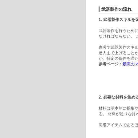
武器製作の流れ
1. 武器製作スキルを
武器製作を行うため
なければならない。 
参考で武器製作スキ
達人まで上げること
が、特定の条件を満
参考ページ：
最高の
2. 必要な材料を集め
材料は基本的に採集
る。 材料が足りなけ
高級アイテムである