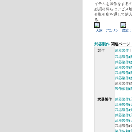
イテムを製作をする
必須材料らはアビス
介取引所を通して購
天族：アユリン
魔族：
武器製作
関連ページ
製作
武器製作
武器製作(
武器製作(
武器製作(
武器製作(
武器製作(
武器製作(
製作依頼(
武器製作
武器製作(
武器製作(
武器製作(
武器製作(
武器製作(
武器製作(
製作依頼(