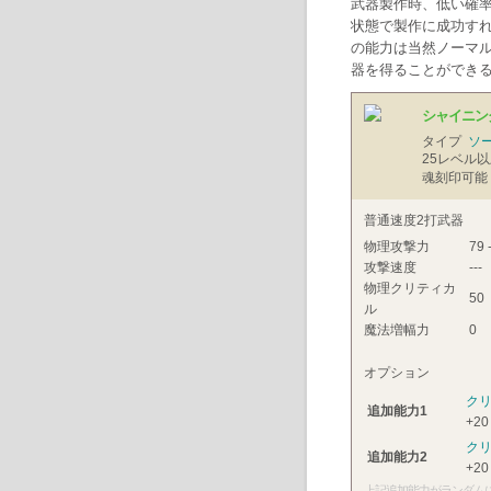
武器製作時、低い確率
状態で製作に成功すれ
の能力は当然ノーマル
器を得ることができ
シャイニン
タイプ
ソ
25
レベル以
魂刻印可能
普通速度2打武器
物理攻撃力
79 
攻撃速度
---
物理クリティカ
50
ル
魔法増幅力
0
オプション
ク
追加能力1
+20
ク
追加能力2
+20
上記追加能力がランダム