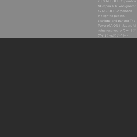
2009 NCSOFT Corporation.
NCJapan K.K. was granted
by NCSOFT Corporation
the right to publish,
distribute and transmit The
Tower of AION in Japan. All
rights reserved.
タワー オブ
アイオン公式サイトへ