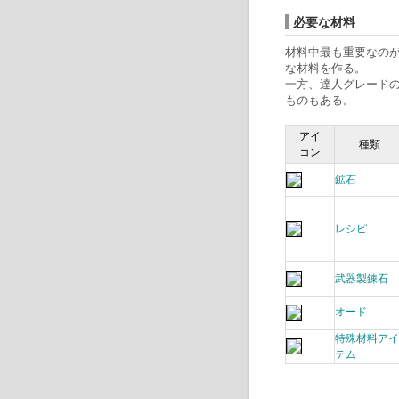
必要な材料
材料中最も重要なの
な材料を作る。
一方、達人グレード
ものもある。
アイ
種類
コン
鉱石
レシピ
武器製錬石
オード
特殊材料アイ
テム