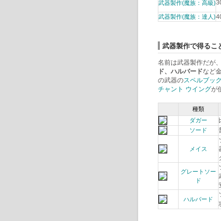
3
武器製作(魔族：高級)
武器製作(魔族：達人)
4
武器製作で得るこ
名前は武器製作だが
ド、ハルバード
など
の武器の
スペルブッ
チャント ウイング
が
種類
ダガー
ソード
メイス
グレートソー
ド
ハルバード