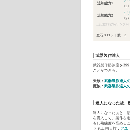
ク
追加能力1
+27
ク
追加能力2
+27
上記追加能力がランダム
魔石スロット数
3
武器製作達人
武器製作熟練度を39
ことができる。
天族：
武器製作達人の
魔族：
武器製作達人の
達人になった後、熟
達人になったあと、熟
を購入して、製作を
もし熟練度を高める
ラキ工房(天族：
アユ