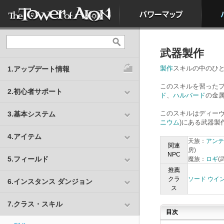
武器製作
製作
スキルの中のひ
1.アップデート情報
このスキルを習ったプ
2.初心者サポート
ド
、
ハルバード
の金
このスキルはディーヴ
3.基本システム
ニウム
)にある武器製
4.アイテム
天族：
アンテ
関連
房)
NPC
5.フィールド
魔族：
ロギ
(
推薦
クラ
ソード ウイ
6.インスタンス ダンジョン
ス
7.クラス・スキル
目次