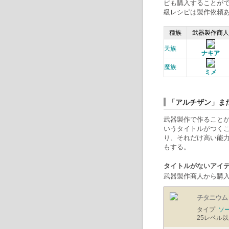
ピも購入することがで
級レシピは製作依頼
種族
武器製作商人
天族
ナキア
魔族
ミメ
「アルチザン」ま
武器製作で作ること
いうタイトルがつくこ
り、それだけ高い能力
もする。
タイトルがないアイ
武器製作商人から購入
チタニウム
タイプ
ソ
25
レベル以