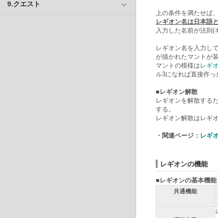
9.クエスト
上の条件を満たせば
レギオン名は日本語と
入力した名前が法則(
レギオン名を入力し
が描かれたマントが
マントの模様は
レギ
ル3になれば直接作っ
■レギオン解散
レギオンを解散するた
する。
レギオン解散はレギ
・関連ページ：
レギ
レギオンの機能
■レギオンの基本機能
共通機能