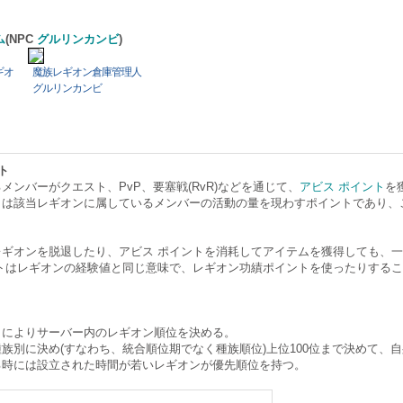
ム
(NPC
グルリンカンビ
)
ギオ
魔族レギオン倉庫管理人
グルリンカンビ
ト
メンバーがクエスト、PvP、要塞戦(RvR)などを通じて、
アビス ポイント
を
ト
は該当レギオンに属しているメンバーの活動の量を現わすポイントであり、
レギオンを脱退したり、アビス ポイントを消耗してアイテムを獲得しても、
トはレギオンの経験値と同じ意味で、レギオン功績ポイントを使ったりするこ
トによりサーバー内のレギオン順位を決める。
族別に決め(すなわち、統合順位期でなく種族順位)上位100位まで決めて、
る時には設立された時間が若いレギオンが優先順位を持つ。