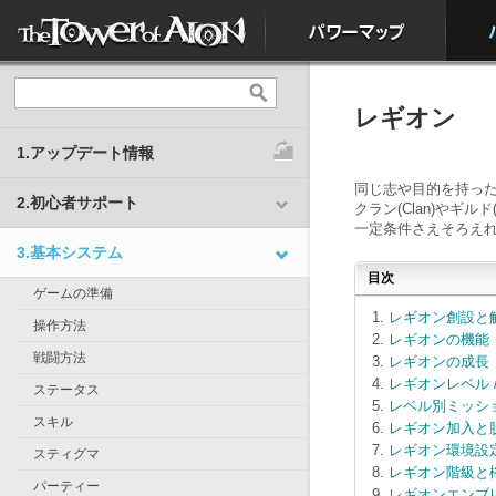
レギオン
1.アップデート情報
同じ志や目的を持った
2.初心者サポート
クラン(Clan)やギ
一定条件さえそろえ
3.基本システム
目次
ゲームの準備
レギオン創設と
操作方法
レギオンの機能
戦闘方法
レギオンの成長
レギオンレベル /
ステータス
レベル別ミッシ
スキル
レギオン加入と
レギオン環境設
スティグマ
レギオン階級と
パーティー
レギオンエンブ