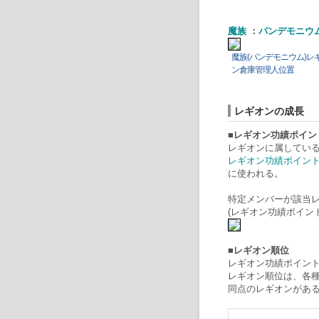
魔族
：
パンデモニウ
魔族(パンデモニウム)レ
ン倉庫管理人位置
レギオンの成長
■レギオン功績ポイン
レギオンに属している
レギオン功績ポイン
に使われる。
特定メンバーが該当
(レギオン功績ポイン
■レギオン順位
レギオン功績ポイン
レギオン順位は、各種
同点のレギオンがあ