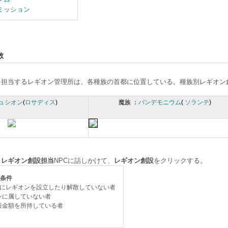
ミッション
散
を担当するレギオン管理所は、各種族の首都に位置している。種族別レギオン
ュシオン
(
ロサディス
)
魔族 ：
パンデモニウム
(
ソランテ
)
る
レギオン創設担当
NPCに話しかけて、
レギオン創設
をクリックする。
条件
内にレギオンを設立したり解散していない者
ンに属していない者
設金額を所持している者