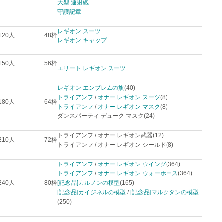
大型 連射砲
守護記章
レギオン スーツ
120人
48枠
レギオン キャップ
150人
56枠
エリート レギオン スーツ
レギオン エンブレムの旗
(40)
トライアンフ
/
オナー レギオン スーツ
(8)
180人
64枠
トライアンフ
/
オナー レギオン マスク
(8)
ダンスパーティ デューク マスク(24)
トライアンフ / オナー レギオン武器(12)
210人
72枠
トライアンフ / オナー レギオン シールド(8)
トライアンフ
/
オナー レギオン ウイング
(364)
トライアンフ
/
オナー レギオン ウォーホース
(364)
240人
80枠
[記念品]カルノンの模型
(165)
[記念品]カイジネルの模型
/
[記念品]マルクタンの模型
(250)