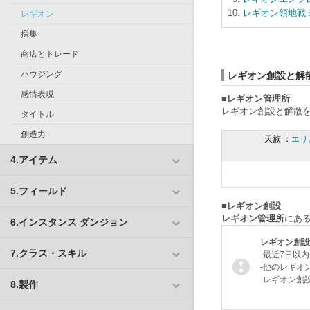
レギオン領地戦
レギオン
採集
商店とトレード
ハウジング
レギオン創設と解
感情表現
■レギオン管理所
レギオン創設と解散
タイトル
創造力
天族 ：
エリ
4.アイテム
5.フィールド
■レギオン創設
レギオン管理所
にあ
6.インスタンス ダンジョン
レギオン創設
7.クラス・スキル
-最近7日以
-他のレギオ
-レギオン創
8.製作