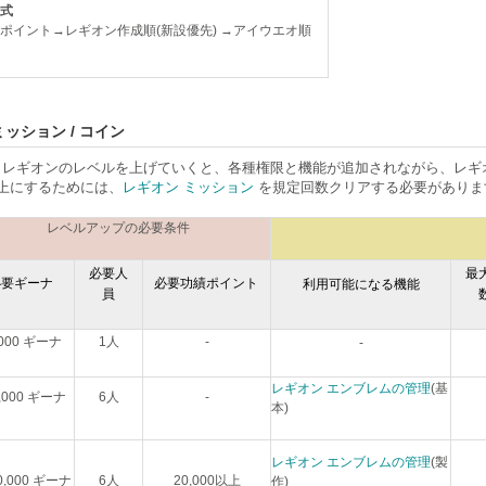
式
ポイント→レギオン作成順(新設優先) →アイウエオ順
ミッション / コイン
、レギオンのレベルを上げていくと、各種権限と機能が追加されながら、レギ
上にするためには、
レギオン ミッション
を規定回数クリアする必要がありま
レベルアップの必要条件
必要人
最
必要ギーナ
必要功績ポイント
利用可能になる機能
員
,000 ギーナ
1人
-
-
レギオン エンブレムの管理
(基
,000 ギーナ
6人
-
本)
レギオン エンブレムの管理
(製
00,000 ギーナ
6人
20,000以上
作)