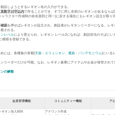
、創設しようとするレギオン名の入力ができる。
英数字10字以内
で作ることができ、すでに同じ名前のレギオンがあるならば
キャラクター作成時の命名規則と同一)に反する場合にもレギオン設立が取り
て
確認
を押せばレギオンが設立され、創設者がレギオンリーダーになる。レギ
装着される。
オンレベル
により変えられ、レギオン レベル2になれば、創設担当のそばにい
た模様を登録できる。
めには、各種族の首都(
天族
：
エリュシオン
、
魔族
：
パンデモニウム
)にいる
オンリーダーだけが可能。なお、レギオン倉庫にアイテムやお金が保管されて
オンの解散
会員管理機能
コミュニティー機能
ア
レギオン加入招待
アナウンス作成