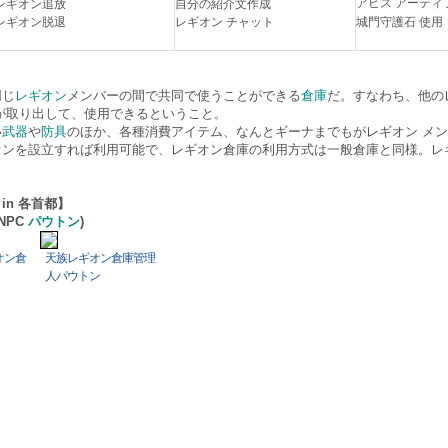
アビス アーティ
レギオン追放
自分の紹介文作成
レギオン脱退
レギオン チャット
城門守護石 使
同じ
レギオン
メンバーの間で共同で使うことができる
倉庫
だ。すなわち、他の
が取り出して、使用できるということ。
い
武器
や
防具
のほか、各種消費アイテム、なんとギーナまでもがレギオン メ
オンを設立すれば利用可能で、レギオン倉庫の利用方式は一般倉庫と同様。レ
in 各首都】
(NPC
パウトン
)
オン倉
天族レギオン倉庫管理
人パウトン