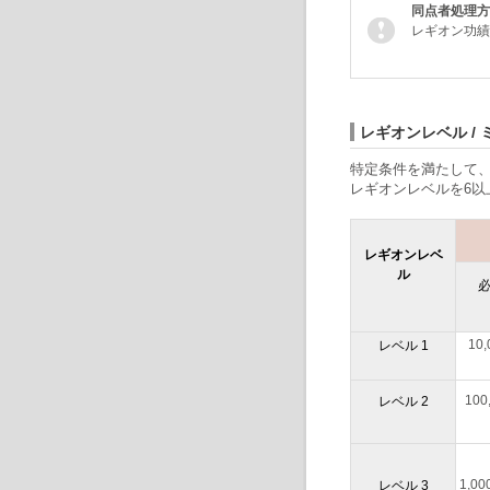
同点者処理方
レギオン功績
レギオンレベル / 
特定条件を満たして
レギオンレベルを6以
レギオン
レベ
ル
10
レベル 1
100
レベル 2
1,0
レベル 3