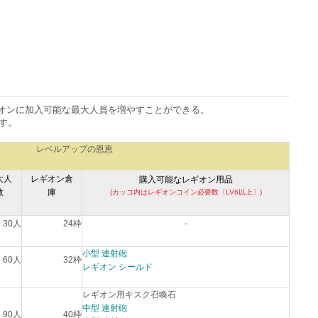
オンに加入可能な最大人員を増やすことができる。
す。
レベルアップの恩恵
大人
レギオン倉
購入可能なレギオン用品
数
庫
(カッコ内はレギオンコイン必要数〔LV6以上〕)
30人
24枠
-
小型 連射砲
60人
32枠
レギオン シールド
レギオン用キスク召喚石
中型 連射砲
90人
40枠