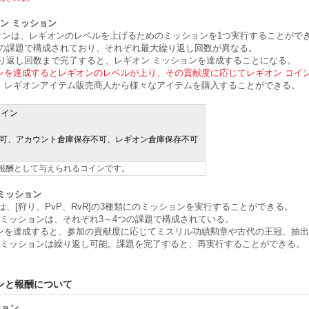
オン ミッション
オンは、レギオンのレベルを上げるためのミッションを1つ実行することがで
3つの課題で構成されており、それぞれ最大繰り返し回数が異なる。
り返し回数まで完了すると、レギオン ミッションを達成することになる。
ンを達成するとレギオンのレベルが上り、その貢献度に応じてレギオン コイ
、レギオンアイテム販売商人から様々なアイテムを購入することができる。
コイン
可、アカウント倉庫保存不可、レギオン倉庫保存不可
の報酬として与えられるコインです。
 ミッション
は、[狩り、PvP、RvR]の3種類にのミッションを実行することができる。
 ミッションは、それぞれ3～4つの課題で構成されている。
ョンを達成すると、参加の貢献度に応じてミスリル功績勲章や古代の王冠、抽
 ミッションは繰り返し可能。課題を完了すると、再実行することができる。
ンと報酬について
ション