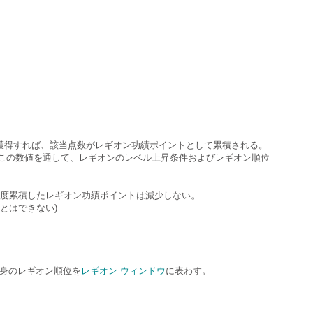
獲得すれば、該当点数がレギオン功績ポイントとして累積される。
この数値を通して、レギオンのレベル上昇条件およびレギオン順位
一度累積したレギオン功績ポイントは減少しない。
とはできない)
自身のレギオン順位を
レギオン ウィンドウ
に表わす。