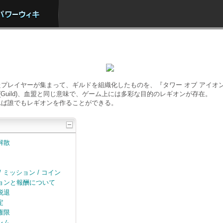
プレイヤーが集まって、ギルドを組織化したものを、『タワー オブ アイオ
ルド(Guild)、血盟と同じ意味で、ゲーム上には多彩な目的のレギオンが存在。
れば誰でもレギオンを作ることができる。
解散
 ミッション / コイン
ョンと報酬について
脱退
定
権限
レム