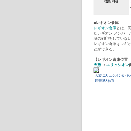
機能内容
■レギオン倉庫
レギオン倉庫
とは、
たレギオン メンバー
魂の刻印をしていな
レギオン倉庫はレギ
とができる。
【レギオン倉庫位置 
天族
：
エリュシオン
天族(エリュシオン)レギ
庫管理人位置