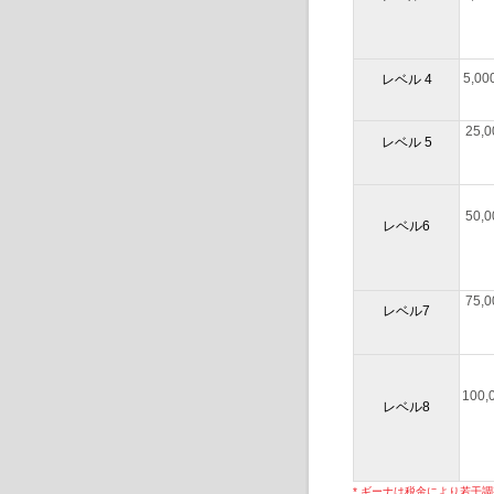
5,0
レベル 4
25,
レベル 5
50,
レベル6
75,
レベル7
100,
レベル8
* ギーナは税金により若干