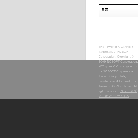
The Tower of AION® is a
trademark of NCSOFT
Corporation. Copyright ©
2009 NCSOFT Corporation.
NCJapan K.K. was granted
by NCSOFT Corporation
the right to publish,
distribute and transmit The
Tower of AION in Japan. All
rights reserved.
タワー オブ
アイオン公式サイトへ