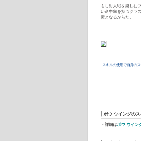
もし対人戦を楽しむ
い命中率を持つクラ
素となるからだ。
スキルの使用で自身のス
ボウ ウイングのス
・詳細は
ボウ ウイン