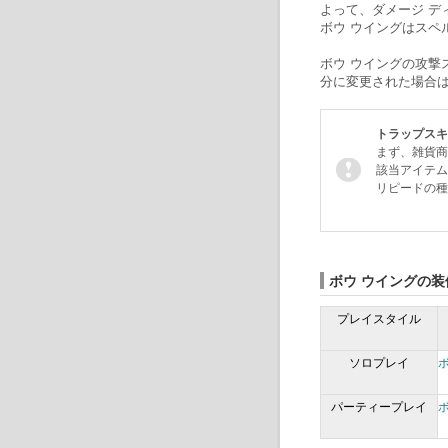
よって、ダメージ デ
ボウ ウイングはスペ
ボウ ウイングの攻撃
分に変更された場合
トラップスキ
まず、雑貨商
該当アイテム
リピードの種
ボウ ウイングの装
プレイスタイル
ソロプレイ
パーティープレイ