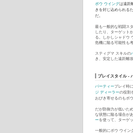
ボウ ウイング
は遠距
きを封じ込められる
だ。
最も一般的な戦闘ス
したり、ターゲット
る。しかしシャドウ
危機に陥る可能性も
スティグマ スキルの
き、安定した遠距離
プレイスタイル -
パーティー
プレイ時に
ジ ディーラー
の役割
おびき寄せるのもボウ
だが防御力が低いた
な状態に陥る場合が
ー
を使って、ターゲ
一般的にボウ ウイン