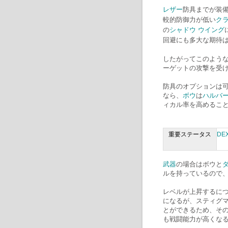
レザー
防具までが装
較的防御力が低い
ク
の
シャドウ ウイング
回避にも多大な期待
したがってこのよう
ーゲットの攻撃を受
防具のオプションは
なら、
ボウ
は
ハルバ
ィカル率を高めるこ
重要ステータス
DE
武器
の場合はボウと
ルを持っているので
レベルが上昇するに
になるが、スティグマ
とができるため、そ
も戦闘能力が高くな