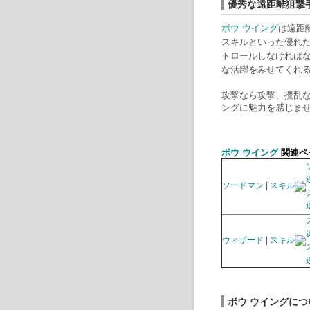
優秀な遠距離狙撃
ボウ ウイング
は遠距
スキルといった優れ
トロールしなければな
な活躍をみせてくれ
攻撃なら攻撃、攪乱な
ングに魅力を感じま
ボウ ウイング
関連ペ
ソードマン
|
スキル
ウィザード
|
スキル
ボウ ウイングに