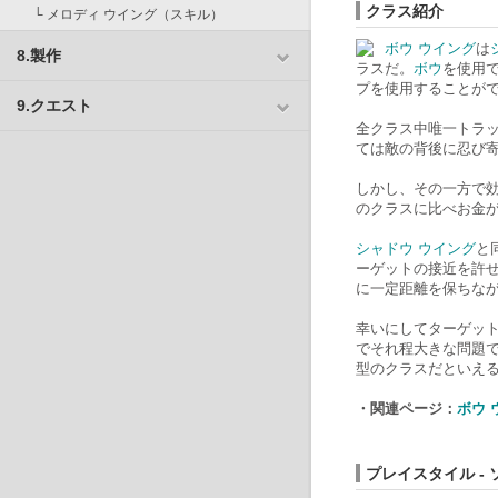
クラス紹介
└
メロディ ウイング
（
スキル
）
ボウ ウイング
は
8.製作
ラスだ。
ボウ
を使用
プを使用することが
9.クエスト
全クラス中唯一トラ
ては敵の背後に忍び寄
しかし、その一方で
のクラスに比べお金
シャドウ ウイング
と
ーゲットの接近を許
に一定距離を保ちな
幸いにしてターゲッ
でそれ程大きな問題
型のクラスだといえ
・関連ページ：
ボウ 
プレイスタイル -