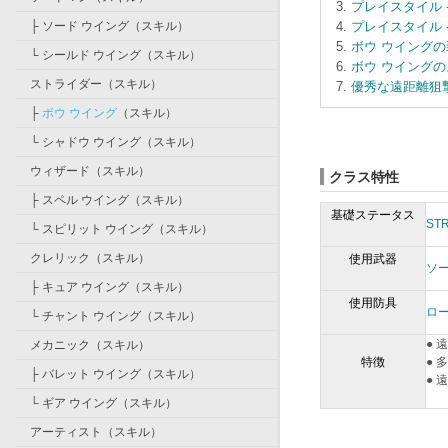
プレイスタイル 
├
ソード ウイング
（
スキル
）
プレイスタイル 
ボウ ウイングの
└
シールド ウイング
（
スキル
）
ボウ ウイング
ストライダー
（
スキル
）
優秀な遠距離狙
├
ボウ ウイング
（
スキル
）
└
シャドウ ウイング
（
スキル
）
ウィザード
（
スキル
）
クラス特性
├
スペル ウイング
（
スキル
）
基礎ステータス
ST
└
スピリット ウイング
（
スキル
）
クレリック
（
スキル
）
使用武器
ソ
├
キュア ウイング
（
スキル
）
使用防具
ロ
└
チャント ウイング
（
スキル
）
●
メカニック
（
スキル
）
特徴
●
├
バレット ウイング
（
スキル
）
●
└
ギア ウイング
（
スキル
）
アーティスト
（
スキル
）