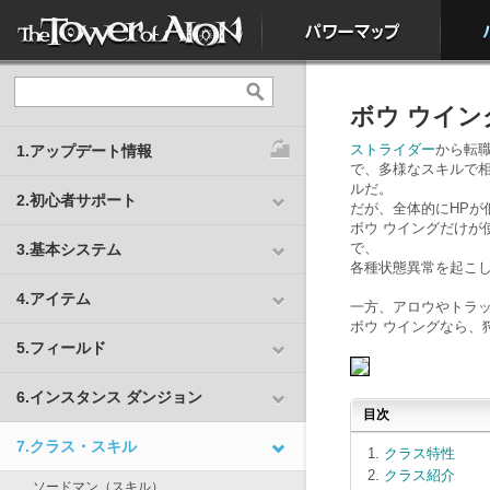
ボウ ウイン
ストライダー
から転
1.アップデート情報
で、多様なスキルで
ルだ。
2.初心者サポート
だが、全体的にHPが
ボウ ウイングだけ
で、
3.基本システム
各種状態異常を起こ
4.アイテム
一方、アロウやトラ
ボウ ウイングなら、
5.フィールド
6.インスタンス ダンジョン
目次
7.クラス・スキル
クラス特性
クラス紹介
ソードマン
（
スキル
）