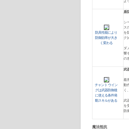
よ
盾
シ
ス
防具性能により
を
防御効率が大き
ク
く変わる
ダ
響
の
武
着
チャント ウイン
動
グは武器防御後
く
に使える条件発
動スキルがある
武
を
防
魔法抵抗