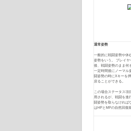
通常姿勢
一般的に戦闘姿勢や休
姿勢をいう。 プレイ
後、戦闘姿勢のまま何
一定時間後にノーマル
闘姿勢の時にXキーを
戻ることができる。
この場合ステータス項
用されるが、戦闘を進
闘姿勢を取らなければ
はHPとMPの自然回復