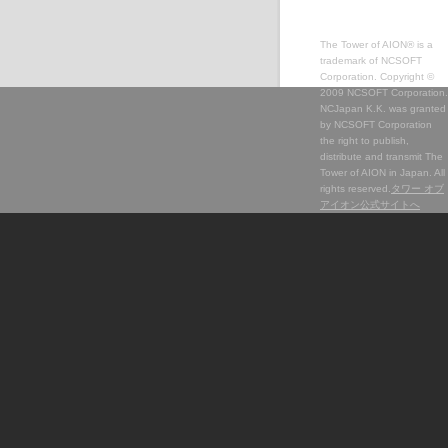
The Tower of AION® is a
trademark of NCSOFT
Corporation. Copyright ©
2009 NCSOFT Corporation.
NCJapan K.K. was granted
by NCSOFT Corporation
the right to publish,
distribute and transmit The
Tower of AION in Japan. All
rights reserved.
タワー オブ
アイオン公式サイトへ