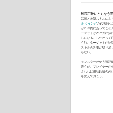
射程距離にともなう
武器と攻撃スキルによ
ル ウイング
の代表的な
が25m内にあってこ
ーゲットが25m外に
しになる。したがってP
う時、ターゲットが詠
スキルの詠唱が取り消
らない。
モンスターが使う遠距
違うが、プレイヤーが
されれば射程距離の外
を覚えておこう。