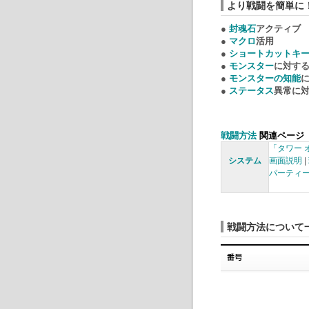
より戦闘を簡単に
●
封魂石
アクティブ
●
マクロ
活用
●
ショートカットキ
●
モンスター
に対す
●
モンスターの知能
●
ステータス
異常
に
戦闘方法
関連ページ
「タワー 
システム
画面説明
|
パーティ
戦闘方法について