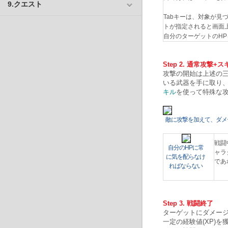
9.クエスト
Tabキーは、対象が見
トが指定されると画面
自分のターゲットのH
Step 2. 通常攻撃+
攻撃の開始は上述の
いる武器を手に取り
キル
を使って特殊な
敵に攻撃を加えて、ダメ
戦闘
自分のHPに常
ャラ
に気を配らなけ
であ
ればならない
Step 3. 戦闘終了
ターゲットにダメー
一定の経験値(XP)