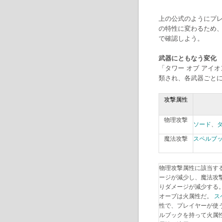
上の公式のようにプ
の特性に変わるため
で確認しよう。
武器にともなう変化
「タワー オブ アイ
類され、各武器ごと
攻撃属性
物理攻撃
ソード
、
魔法攻撃
スペルブ
物理攻撃属性に該当す
ージが減少し、魔法攻
りダメージが減少する
オーブは火属性だ。
ス
性で、プレイヤーが使
ルブックを持って火属