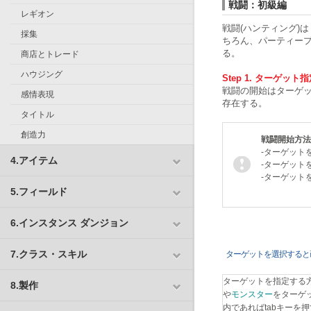
戦闘：初級編
レギオン
戦闘(ハンティング)
採集
ちろん、パーティー
る。
商店とトレード
ハウジング
Step 1. ターゲッ
戦闘の開始はターゲ
感情表現
存在する。
タイトル
創造力
戦闘開始方法
-ターゲット
4.アイテム
-ターゲット
-ターゲット
5.フィールド
6.インスタンス ダンジョン
7.クラス・スキル
ターゲットを選択すると
ターゲットを指定する方
8.製作
や
モンスター
をターゲ
内であればtabキーを