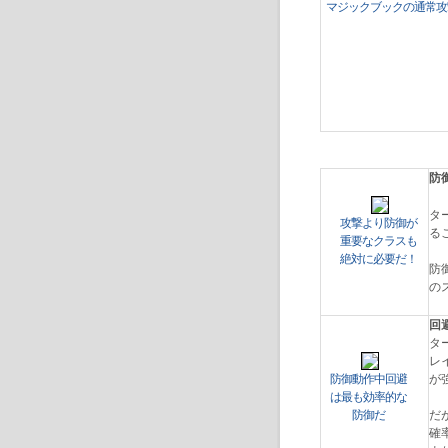
マジックブックの通常攻
防
タ
攻撃より防御が
る
重要なクラスも
絶対に必要だ！
防
の
回
タ
レ
防御動作中回避
が
は最も効率的な
防御だ
だ
確