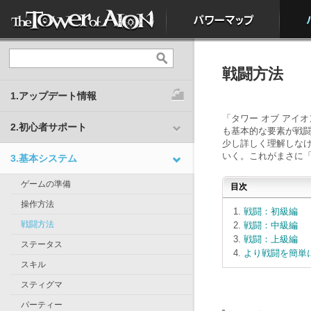
戦闘方法
1.アップデート情報
「タワー オブ アイ
2.初心者サポート
も基本的な要素が戦
少し詳しく理解しな
いく。これがまさに「
3.基本システム
ゲームの準備
目次
操作方法
戦闘：初級編
戦闘方法
戦闘：中級編
戦闘：上級編
ステータス
より戦闘を簡単
スキル
スティグマ
パーティー