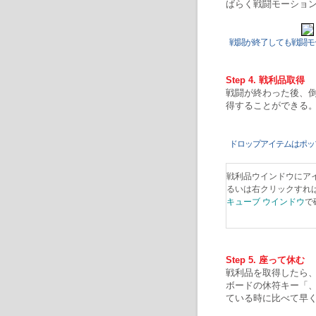
ばらく戦闘モーショ
戦闘が終了しても戦闘モ
Step 4. 戦利品取得
戦闘が終わった後、
得することができる
ドロップアイテムはポッ
戦利品ウインドウにアイ
るいは右クリックすれ
キューブ ウインドウ
で
Step 5. 座って休む
戦利品を取得したら、
ボードの休符キー「、
ている時に比べて早