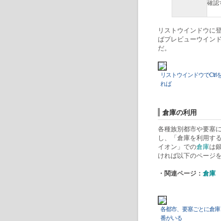
確認
リストウインドウに登
ばプレビューウイン
だ。
リストウインドウでCtr
れば
倉庫の利用
各種族別都市や要塞に
し、「倉庫を利用する
イオン」での
倉庫
は
ければ以下のページ
・関連ページ：
倉庫
各都市、要塞ごとに倉庫
番がいる