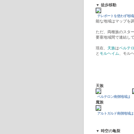
▼ 徒歩移動
テレポートを使わず地域
能な地域はマップを
ただ、両種族のスタ
要塞地域間で連結し
現在、
天族
は
ベルテ
と
モルヘイム
、モル
天族
ベルテロン南側地域は
魔族
アルトガルド南側地域は
▼ 時空の亀裂