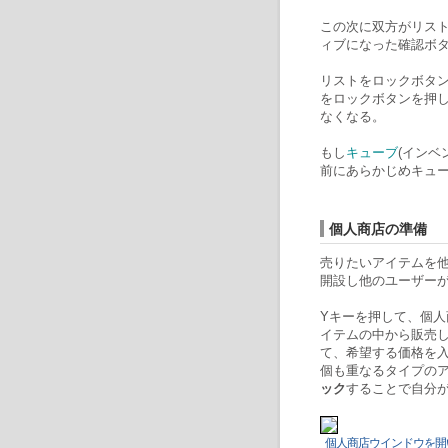
この次に双方がリス
ィブになった確認ボ
リストをロックボタ
をロックボタンを押
なくなる。
もし
キューブ
(インベ
前にあらかじめキュ
個人商店の準備
売りたいアイテムを
開設し他のユーザー
Yキーを押して、個
イテムの中から販売
て、希望する価格を
個も重なるタイプの
ック
することで自分
個人商店ウインドウを開