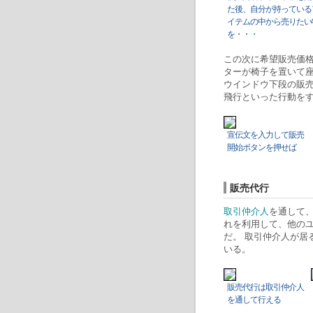
た後、自分が持っている
イテムの中から売りたい
を・・・
この次に希望販売価
ターが椅子を置いて
ウインドウ下段の販
飛行といった行動を
宣伝文を入力して販売
開始ボタンを押せば
販売代行
取引仲介人
を通して
れを利用して、他の
だ。 取引仲介人が居
いる。
販売代行は取引仲介人
を通して行える