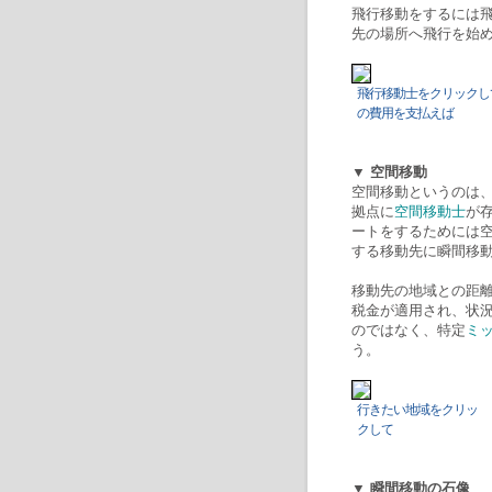
飛行移動をするには
先の場所へ飛行を始め
飛行移動士をクリックし
の費用を支払えば
▼ 空間移動
空間移動というのは
拠点に
空間移動士
が
ートをするためには
する移動先に瞬間移
移動先の地域との距
税金が適用され、状
のではなく、特定
ミ
う。
行きたい地域をクリッ
クして
▼ 瞬間移動の石像