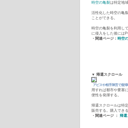
時空の亀裂
は特定地
活性化した時空の亀
ことができる。
時空の亀裂を利用し
に侵入をした後にはP
・関連ページ：
時空
▼ 帰還スクロール
アビスや相手陣営で復帰
用すれば都市や要塞
便性を発揮する。
帰還スクロールは特
販売する。購入でき
・関連ページ ：
帰還