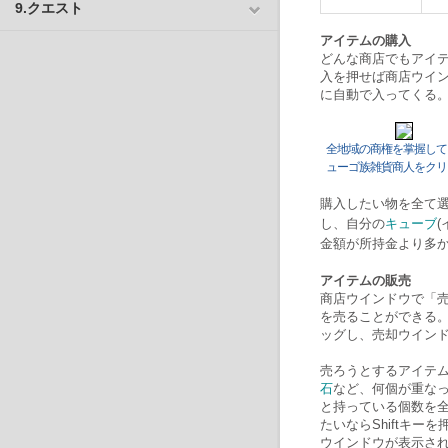
9.クエスト
アイテムの購入
どんな商店でもアイ
入を押せば商店ウイ
に自動で入ってくる。
全地域の商権を掌握して
ューゴ族雑貨商人をクリ
購入したい物を全て
し、自分の
キューブ
金額が所持金より多
アイテムの販売
商店ウインドウで「
を売ることができる。
ッグし、売却ウイン
売ろうとするアイテ
石
など、何個が重な
と持っている個数を全
たいならShiftキ
ウインドウが表示さ