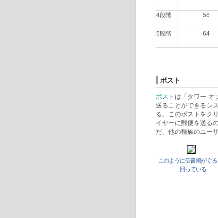
4段階
56
5段階
64
ポスト
ポスト
は「タワー オ
送ることができるシ
る。このポストをク
イヤーに郵便を送るの
だ、他の種族のユー
このように伝書鳩がぐる
回っている