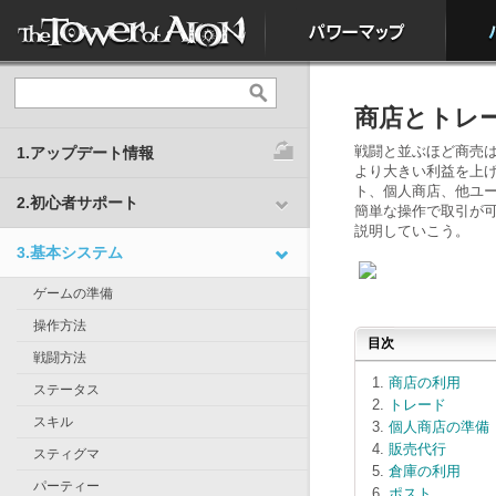
商店とトレ
戦闘と並ぶほど商売
1.アップデート情報
より大きい利益を上げ
ト、個人商店、他ユ
2.初心者サポート
簡単な操作で取引が可
説明していこう。
3.基本システム
ゲームの準備
操作方法
目次
戦闘方法
商店の利用
ステータス
トレード
スキル
個人商店の準備
販売代行
スティグマ
倉庫の利用
パーティー
ポスト