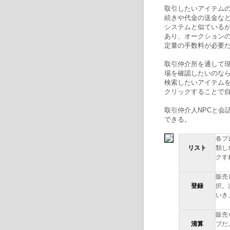
取引したいアイテムの
続きや代金の送金など
システムと似ている
あり、オークション
定量の手数料が必要
取引仲介所を通して現
場を確認したいのなら
検索したいアイテムを
クリックすることで
取引仲介人NPCと会
できる。
各プ
リスト
類し
クす
販売
登録
択。
いき
販売
清算
ブだ