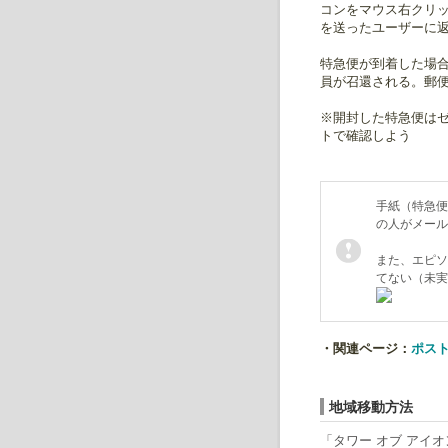
コンをマウス右クリ
を送ったユーザーに
特急便が到着した場
員が召還される。郵
※開封した特急便は
トで確認しよう
手紙（特急便
の人がメール
また、エピソ
てない（未実
・関連ページ：
ポス
地域移動方法
「タワー オブ アイ