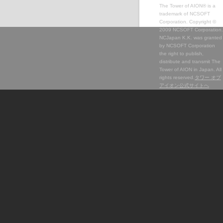
The Tower of AION® is a
trademark of NCSOFT
Corporation. Copyright ©
2009 NCSOFT Corporation.
NCJapan K.K. was granted
by NCSOFT Corporation
the right to publish,
distribute and transmit The
Tower of AION in Japan. All
rights reserved.
タワー オブ
アイオン公式サイトへ