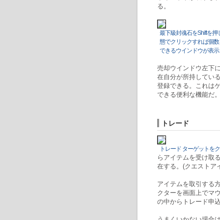
る。
最下級封魂石をShiftを
態でクリックすれば個数
できるウインドウが表示
売却ウインドウ左下
在自分が所持している
登録できる。これは
できる便利な機能だ
トレード
トレード ターゲットを
らアイテムを受け取
在する。(クエストア
アイテムを取引する方
クターを画面上でマ
の中からトレード申
うまくいかない場合