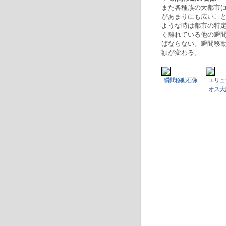
また各種族の大都市(
があまりにも広いこ
ような時は都市の特
く離れている他の瞬
ばならない。瞬間移
額が変わる。
瞬間移動石像
エリュ
オス大