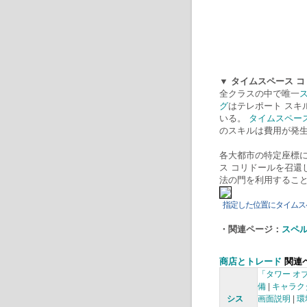
▼ タイムスペース 
全クラスの中で唯一
グ
はテレポート スキ
いる。
タイムスペー
のスキルは費用が発
各大都市の特定座標
ス コリドールを召還
法の門を利用するこ
指定した位置にタイムス
・関連ページ：
スペル
商店とトレード
関連
「タワー オ
備
|
キャラク
シス
画面説明
|
環