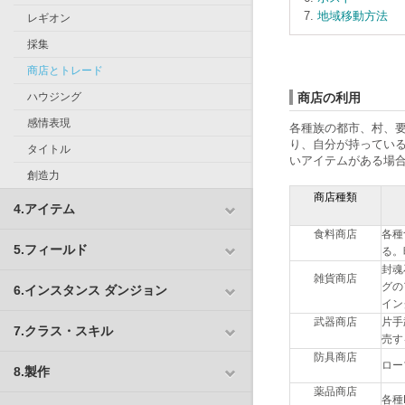
地域移動方法
レギオン
採集
商店とトレード
ハウジング
商店の利用
感情表現
各種族の都市、村、
り、自分が持ってい
タイトル
いアイテムがある場
創造力
商店種類
4.アイテム
食料商店
各種
5.フィールド
る。
封魂
雑貨商店
グの
6.インスタンス ダンジョン
イン
武器商店
片手
7.クラス・スキル
売
防具商店
ロー
8.製作
薬品商店
各種