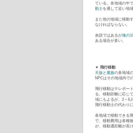
ている。各地域の中
動士
を通して近い地
また他の地域に移動
なければならない。
余談ではあるが
魂の
ある場合が多い。
▼ 飛行移動
天族
と
魔族
の各地域の
NPCはその地域内で
飛行移動はテレポー
る。移動距離に応じ
域にもよるが、2～6
飛行移動士の代わり
各地域で移動できる
で、移動費用は各種
が、移動通距離が長