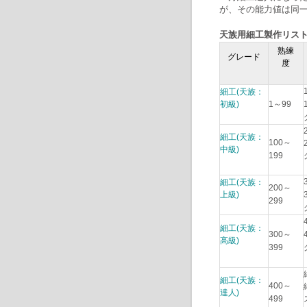
が、その能力値は同
天族用細工製作リス
熟練
グレード
度
細工(天族：
初級)
1～99
細工(天族：
100～
中級)
199
細工(天族：
200～
上級)
299
細工(天族：
300～
高級)
399
細工(天族：
400～
達人)
499