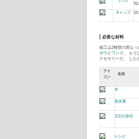
リング
指
キャップ
頭
必要な材料
細工は2種類の異なっ
ボウ
と
ワンド
。 もう
クセサリーだ。 した
アイ
名前
コン
木
貴金属
宝石の原石
レシピ