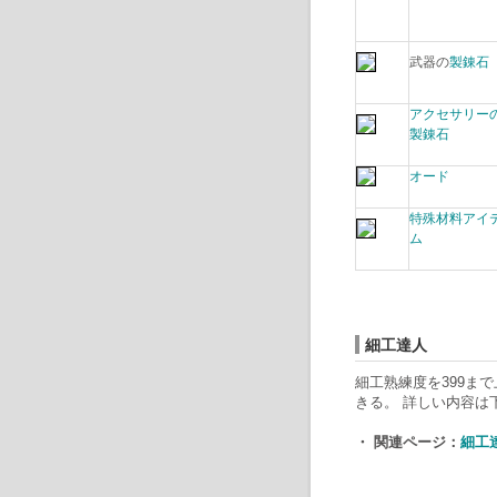
武器の
製錬石
アクセサリー
製錬石
オード
特殊材料アイ
ム
細工達人
細工熟練度を399ま
きる。 詳しい内容は
・ 関連ページ：
細工