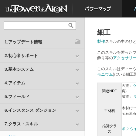
細工
製作
スキルの中のひ
1.アップデート情報
このスキルを習った
2.初心者サポート
飾り等の
アクセサリ
このスキルはディーヴ
3.基本システム
モニウム
)にいる細
4.アイテム
天族：
関連NPC
房)
5.フィールド
魔族：
木材(テ
6.インスタンス ダンジョン
主材料
宝石原石
7.クラス・スキル
推奨クラ
ボウ ウ
ス