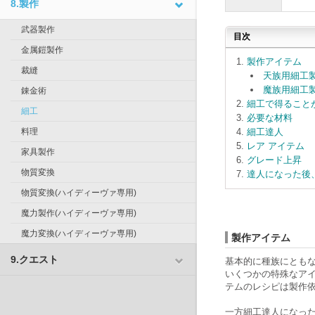
8.製作
武器製作
目次
金属鎧製作
製作アイテム
裁縫
天族用細工
魔族用細工
錬金術
細工で得ること
細工
必要な材料
料理
細工達人
レア アイテム
家具製作
グレード上昇
物質変換
達人になった後、
物質変換(ハイディーヴァ専用)
魔力製作(ハイディーヴァ専用)
魔力変換(ハイディーヴァ専用)
製作アイテム
9.クエスト
基本的に種族にともな
いくつかの特殊なアイ
テムのレシピは製作依
一方細工達人になっ