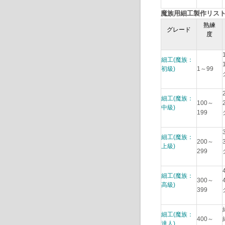
魔族用細工製作リス
熟練
グレード
度
細工(魔族：
初級)
1～99
細工(魔族：
100～
中級)
199
細工(魔族：
200～
上級)
299
細工(魔族：
300～
高級)
399
細工(魔族：
400～
達人)