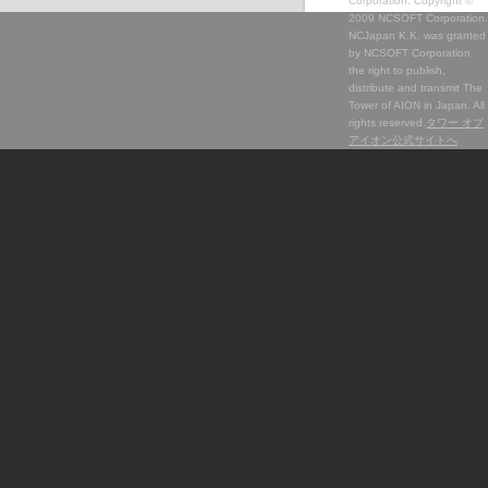
Corporation. Copyright ©
2009 NCSOFT Corporation.
NCJapan K.K. was granted
by NCSOFT Corporation
the right to publish,
distribute and transmit The
Tower of AION in Japan. All
rights reserved.
タワー オブ
アイオン公式サイトへ