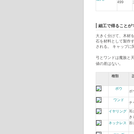
499
細工で得ることが
大きく分けて、木材
石を材料として製作
される。 キャップに
弓とワンドは魔族と
値の差はない。
種類
ボウ
ボ
ワンド
チ
イヤリング
耳
ネックレス
首