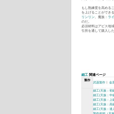
もし熟練度を高める
を上げることができる
リンリン
、魔族：
ラ
のだ。
必須材料はアビス地
引所を通して購入し
細工
関連ページ
製作
武器製作
ㅣ
金
細工(天族：初級
細工(天族：中級
細工(天族：上級
細工(天族：高級
細工(天族：達人
製作依頼（天