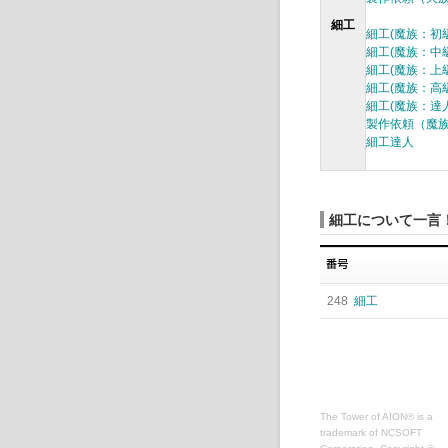
細工
細工(魔族：初級
細工(魔族：中級
細工(魔族：上級
細工(魔族：高級
細工(魔族：達人
製作依頼（魔
細工達人
細工について一言
248
細工
The Tower of AION® is a
trademark of NCSOFT