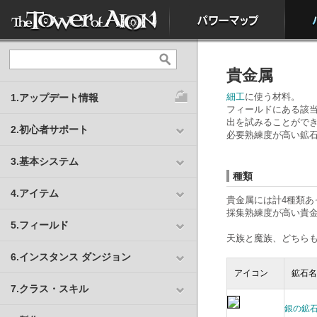
貴金属
細工
に使う材料。
1.アップデート情報
フィールドにある該
出を試みることがで
2.初心者サポート
必要熟練度が高い鉱
3.基本システム
種類
4.アイテム
貴金属には計4種類
採集熟練度が高い貴
5.フィールド
天族と魔族、どちら
6.インスタンス ダンジョン
アイコン
鉱石
7.クラス・スキル
銀の鉱