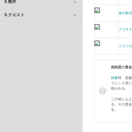
8.製作
金の鉱
9.クエスト
プラチ
ミスリ
高純度の貴金
採集
時、低確
うにして得た
使われる。
この他にもよ
る。その貴金
る。