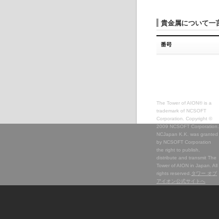
貴金属について一
The Tower of AION® is a
trademark of NCSOFT
Corporation. Copyright ©
2009 NCSOFT Corporation.
NCJapan K.K. was granted
by NCSOFT Corporation
the right to publish,
distribute and transmit The
Tower of AION in Japan. All
rights reserved.
タワー オブ
アイオン公式サイトへ