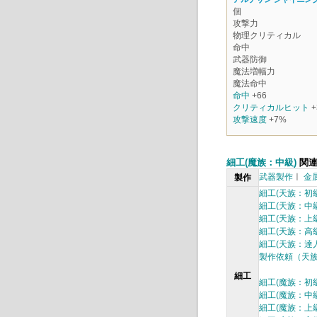
個
攻撃力
物理クリティカル
命中
武器防御
魔法増幅力
魔法命中
命中
+66
クリティカルヒット
+
攻撃速度
+7%
細工(魔族：中級)
関連
武器製作
ㅣ
金
製作
細工(天族：初級
細工(天族：中級
細工(天族：上級
細工(天族：高級
細工(天族：達人
製作依頼（天
細工
細工(魔族：初級
細工(魔族：中級
細工(魔族：上級