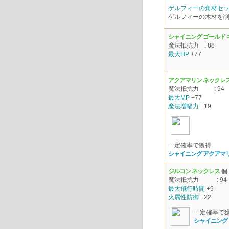
ゲルフィーの角材セ
ゲルフィーの木材を
シャイニング ゴールド
魔法抵抗力
: 88
最大HP
+77
アクアマリン ネックレ
魔法抵抗力
: 94
最大MP
+77
魔法増幅力
+19
一定確率で獲得
シャイニング アクアマ
ジルコン ネックレス
個
魔法抵抗力
: 94
最大飛行時間
+9
火属性防御
+22
一定確率で
シャイニング