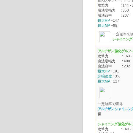
強化ゲルフィー ハープ
攻撃力
: 144 - 
魔法増幅力
: 350
魔法命中
: 207
最大HP
+147
最大MP
+98
一定確率で
シャイニング
アルチザン 強化ゲルフ
攻撃力
: 163 -
魔法増幅力
: 400
魔法命中
: 232
最大HP
+191
詠唱速度
+3%
最大MP
+127
一定確率で獲得
アルチザン シャイニング
個
シャイニング 強化ゲル
攻撃力
: 163 -