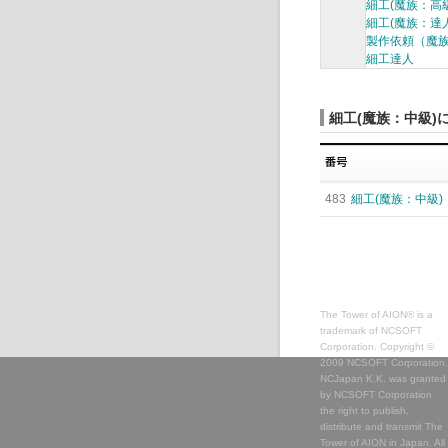
細工(魔族：高級
細工(魔族：達人
製作依頼（魔
細工達人
細工(魔族：中級)
483
細工(魔族：中級)
The Tower of AION® is a
trademark of NCSOFT
Corporation. Copyright ©
2009 NCSOFT Corporation.
NCJapan K.K. was granted
by NCSOFT Corporation
the right to publish,
distribute and transmit The
Tower of AION in Japan. All