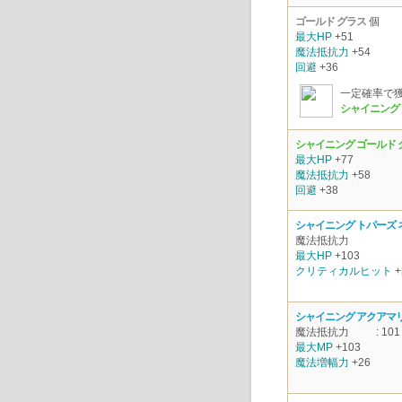
ゴールド グラス
個
最大HP
+51
魔法抵抗力
+54
回避
+36
一定確率で
シャイニング 
シャイニング ゴールド 
最大HP
+77
魔法抵抗力
+58
回避
+38
シャイニング トパーズ
魔法抵抗力
最大HP
+103
クリティカルヒット
+
シャイニング アクアマ
魔法抵抗力
: 101
最大MP
+103
魔法増幅力
+26