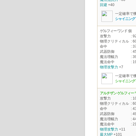
回避
+40
一定確率で
シャイニング 
ゲルフィー ワンド
個
攻撃力
: 92
物理クリティカル
: 6
命中
: 3
武器防御
: 4
魔法増幅力
: 3
魔法命中
: 1
物理攻撃力
+7
一定確率で
シャイニング
アルチザン ゲルフィー 
攻撃力
: 1
物理クリティカル
: 6
命中
: 4
武器防御
: 4
魔法増幅力
: 4
魔法命中
: 2
物理攻撃力
+11
最大MP
+101