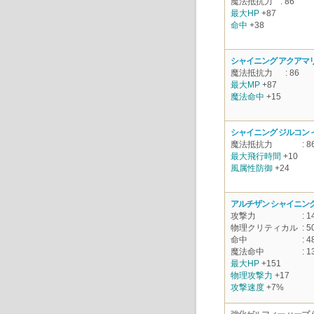
魔法抵抗力
: 86
最大HP
+87
命中
+38
シャイニング アクアマ
魔法抵抗力
: 86
最大MP
+87
魔法命中
+15
シャイニング ジルコン
魔法抵抗力
: 8
最大飛行時間
+10
風属性防御
+24
アルチザン シャイニング
攻撃力
: 1
物理クリティカル
: 5
命中
: 4
魔法命中
: 1
最大HP
+151
物理攻撃力
+17
攻撃速度
+7%