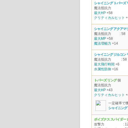
シャイニング トパーズ 
魔法抵抗力
最大HP
+58
クリティカルヒット
+
シャイニング アクアマ
魔法抵抗力
: 58
最大MP
+58
魔法増幅力
+14
シャイニング ジルコン 
魔法抵抗力
: 58
最大飛行時間
+6
水属性防御
+16
トパーズ リング
個
魔法抵抗力
最大HP
+43
クリティカルヒット
+
一定確率で
シャイニング 
ポイズナス スパイダー
攻撃力
: 1