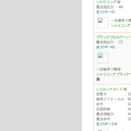
ソロウ リング
個
魔法抵抗力
: 48
最大HP
+41
一定確率で
シャイニング 
ブラック ヴォルケーノ
魔法抵抗力
: 72
最大HP
+62
一定確率で獲得
シャイニング ブラック 
個
シェルック ロッド
個
攻撃力
: 1
物理クリティカル
: 6
命中
: 4
武器防御
: 4
魔法増幅力
: 4
魔法命中
: 2
最大MP
+106