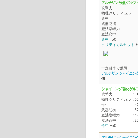
アルチザン 強化ゲルフ
攻撃力
物理クリティカル
命中
武器防御
魔法増幅力
魔法命中
命中
+50
クリティカルヒット
+
一定確率で獲得
アルチザン シャイニング
個
シャイニング 強化ゲル
攻撃力
: 11
物理クリティカル
: 6
命中
: 4
武器防御
: 5
魔法増幅力
: 4
魔法命中
: 2
命中
+50
アルチザン シャイニング