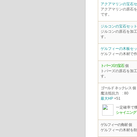
アクアマリンの宝石
アクアマリンの原石
です。
ジルコンの宝石セッ
ジルコンの原石を加
す。
ゲルフィーの木板セ
ゲルフィーの木材で
トパーズの宝石
個
トパーズの原石を加
す。
ゴールド ネックレス
個
魔法抵抗力
: 80
最大HP
+51
一定確率で
シャイニング
ゲルフィーの角材
個
ゲルフィーの木材を