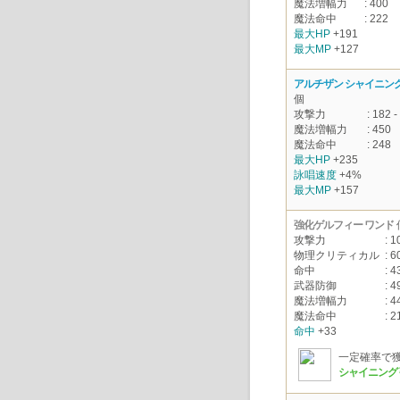
魔法増幅力
: 400
魔法命中
: 222
最大HP
+191
最大MP
+127
アルチザン シャイニング
個
攻撃力
: 182 -
魔法増幅力
: 450
魔法命中
: 248
最大HP
+235
詠唱速度
+4%
最大MP
+157
強化ゲルフィー ワンド
攻撃力
: 1
物理クリティカル
: 6
命中
: 4
武器防御
: 4
魔法増幅力
: 4
魔法命中
: 2
命中
+33
一定確率で
シャイニング