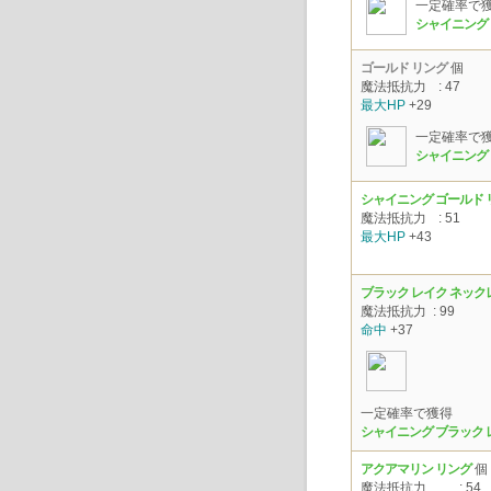
一定確率で
シャイニング
ゴールド リング
個
魔法抵抗力
: 47
最大HP
+29
一定確率で
シャイニング 
シャイニング ゴールド 
魔法抵抗力
: 51
最大HP
+43
ブラック レイク ネック
魔法抵抗力
: 99
命中
+37
一定確率で獲得
シャイニング ブラック 
アクアマリン リング
個
魔法抵抗力
: 54