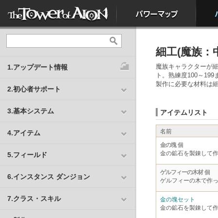
細工(魔族：
魔族キャラクターが
1.アップデート情報
ト。熟練度100～199
製作に必要な材料は
2.初心者サポート
3.基本システム
アイテムリスト
名前
4.アイテム
金の塊
個
金の鉱石を製錬して
5.フィールド
ゲルフィーの木材
個
6.インスタンス ダンジョン
ゲルフィーの木で作
7.クラス・スキル
金の塊セット
金の鉱石を製錬して