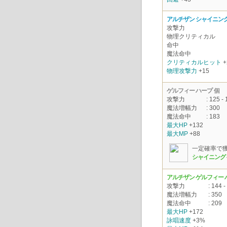
アルチザン シャイニング
攻撃力
物理クリティカル
命中
魔法命中
クリティカルヒット
+
物理攻撃力
+15
ゲルフィー ハープ
個
攻撃力
: 125 - 
魔法増幅力
: 300
魔法命中
: 183
最大HP
+132
最大MP
+88
一定確率で
シャイニング
アルチザン ゲルフィー 
攻撃力
: 144 -
魔法増幅力
: 350
魔法命中
: 209
最大HP
+172
詠唱速度
+3%