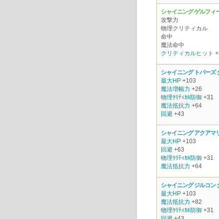
シャイニング ゲルフィー
攻撃力
物理クリティカル
命中
魔法命中
クリティカルヒット
+
シャイニング トパーズ 
最大HP
+103
魔法増幅力
+26
物理ｸﾘﾃｨｶﾙ防御
+31
魔法抵抗力
+64
回避
+43
シャイニング アクアマ
最大HP
+103
回避
+63
物理ｸﾘﾃｨｶﾙ防御
+31
魔法抵抗力
+64
シャイニング ジルコン 
最大HP
+103
魔法抵抗力
+82
物理ｸﾘﾃｨｶﾙ防御
+31
回避
+43