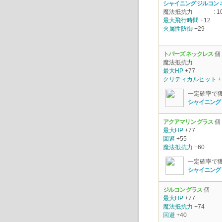
シャイニング ジルコン
魔法抵抗力
: 1
最大飛行時間
+12
火属性防御
+29
トパーズ ネックレス
個
魔法抵抗力
最大HP
+77
クリティカルヒット
+
一定確率で
シャイニング
アクアマリン グラス
個
最大HP
+77
回避
+55
魔法抵抗力
+60
一定確率で
シャイニング
ジルコン グラス
個
最大HP
+77
魔法抵抗力
+74
回避
+40