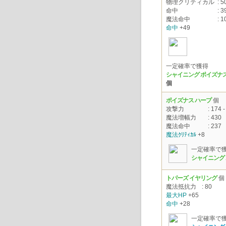
物理クリティカル
: 5
命中
: 3
魔法命中
: 1
命中
+49
一定確率で獲得
シャイニング ポイズナス
個
ポイズナス ハープ
個
攻撃力
: 174 -
魔法増幅力
: 430
魔法命中
: 237
魔法ｸﾘﾃｨｶﾙ
+8
一定確率で
シャイニング
トパーズ イヤリング
個
魔法抵抗力
: 80
最大HP
+65
命中
+28
一定確率で