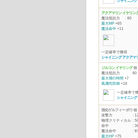
シャイニング
アクアマリン イヤリン
魔法抵抗力
: 80
最大MP
+65
魔法命中
+11
一定確率で獲得
シャイニング アクアマ
ジルコン イヤリング
個
魔法抵抗力
: 80
最大飛行時間
+7
風属性防御
+18
一定確率で
シャイニング
強化ゲルフィー ボウ
個
攻撃力
: 1
物理クリティカル
: 5
命中
: 3
魔法命中
: 9
最大HP
+75