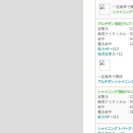
一定確率で
シャイニング
アルチザン 強化ゲルフィ
攻撃力
: 1
物理クリティカル
: 5
命中
: 4
魔法命中
: 1
最大HP
+113
物理攻撃力
+12
一定確率で獲得
アルチザン シャイニング
シャイニング 強化ゲル
攻撃力
: 1
物理クリティカル
: 5
命中
: 4
魔法命中
: 1
最大HP
+113
シャイニング トパーズ