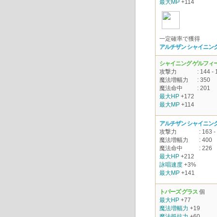
最大MP
+114
一定確率で獲得
アルチザン シャイニング
シャイニング ゲルフィー
攻撃力
: 144 - 
魔法増幅力
: 350
魔法命中
: 201
最大HP
+172
最大MP
+114
アルチザン シャイニング
攻撃力
: 163 -
魔法増幅力
: 400
魔法命中
: 226
最大HP
+212
詠唱速度
+3%
最大MP
+141
トパーズ グラス
個
最大HP
+77
魔法増幅力
+19
魔法抵抗力
+60