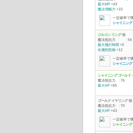
最大MP
+43
魔法増幅力
+10
一定確率で
シャイニング
ジルコン リング
個
魔法抵抗力
: 54
最大飛行時間
+5
水属性防御
+12
一定確率で
シャイニング 
シャイニング ゴールド
魔法抵抗力
: 76
最大HP
+65
ゴールド イヤリング
個
魔法抵抗力
: 70
最大HP
+43
一定確率で
シャイニング