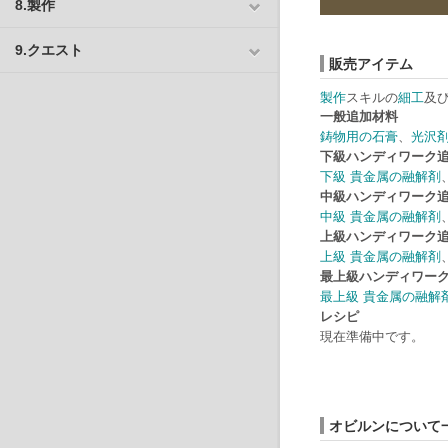
8.製作
9.クエスト
販売アイテム
製作
スキルの
細工
及
一般追加材料
鋳物用の石膏
、
光沢
下級ハンディワーク
下級 貴金属の融解剤
中級ハンディワーク
中級 貴金属の融解剤
上級ハンディワーク
上級 貴金属の融解剤
最上級ハンディワー
最上級 貴金属の融解
レシピ
現在準備中です。
オビルンについて