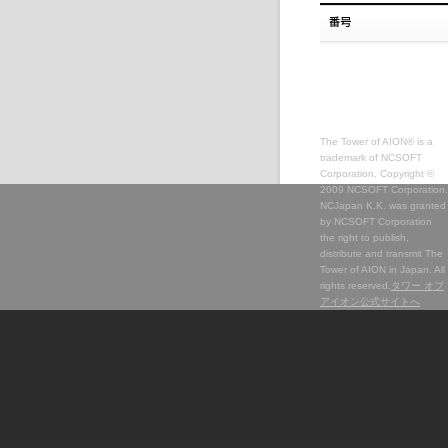
The Tower of AION® is a
trademark of NCSOFT
Corporation. Copyright ©
2009 NCSOFT Corporation.
NCJapan K.K. was granted
by NCSOFT Corporation
the right to publish,
distribute and transmit The
Tower of AION in Japan. All
rights reserved.
タワー オブ
アイオン公式サイトへ