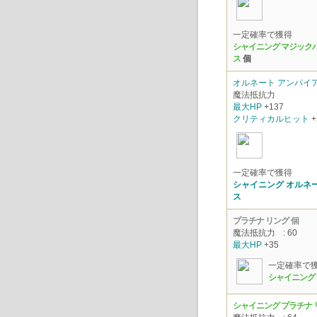
一定確率で獲得
シャイニング マジック
ス
個
オルネート アンパイ
魔法抵抗力
最大HP
+137
クリティカルヒット
+
一定確率で獲得
シャイニング オルネ
ス
プラチナ リング
個
魔法抵抗力
: 60
最大HP
+35
一定確率で
シャイニング 
シャイニング プラチナ 