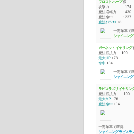
フロスト ハープ
個
攻撃力
: 174 -
魔法増幅力
: 430
魔法命中
: 237
魔法ｸﾘﾃｨｶﾙ
+8
一定確率で
シャイニング 
ガーネット イヤリング
魔法抵抗力
: 100
最大HP
+78
命中
+34
一定確率で
シャイニング
ラピスラズリ イヤリン
魔法抵抗力
: 100
最大MP
+78
魔法命中
+14
一定確率で獲得
シャイニング ラピスラ