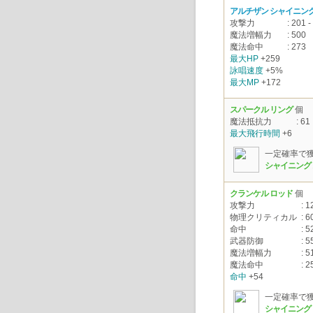
アルチザン シャイニング
攻撃力
: 201 -
魔法増幅力
: 500
魔法命中
: 273
最大HP
+259
詠唱速度
+5%
最大MP
+172
スパークル リング
個
魔法抵抗力
: 61
最大飛行時間
+6
一定確率で
シャイニング
クランケル ロッド
個
攻撃力
: 1
物理クリティカル
: 6
命中
: 5
武器防御
: 5
魔法増幅力
: 5
魔法命中
: 2
命中
+54
一定確率で
シャイニング