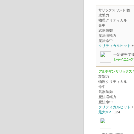
サリックス ワンド
個
攻撃力
物理クリティカル
命中
武器防御
魔法増幅力
魔法命中
クリティカルヒット
+
一定確率で
シャイニング
アルチザン サリックス 
攻撃力
物理クリティカル
命中
武器防御
魔法増幅力
魔法命中
クリティカルヒット
+
最大MP
+124