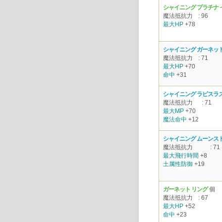
シャイニング プラチナ
魔法抵抗力
: 96
最大HP
+78
シャイニング ガーネット
魔法抵抗力
: 71
最大HP
+70
命中
+31
シャイニング ラピスラ
魔法抵抗力
: 71
最大MP
+70
魔法命中
+12
シャイニング ムーンス
魔法抵抗力
: 71
最大飛行時間
+8
土属性防御
+19
ガーネット リング
個
魔法抵抗力
: 67
最大HP
+52
命中
+23