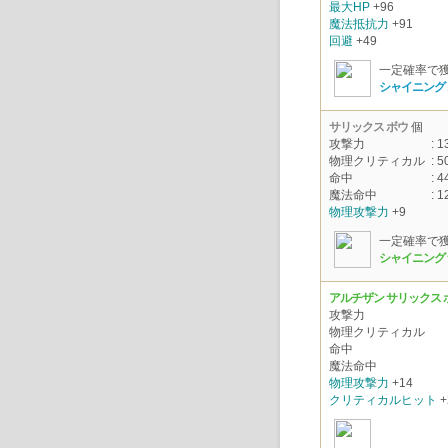
最大HP
+96
魔法抵抗力
+91
回避
+49
一定確率で
シャイニング
サリックス ボウ
個
攻撃力
: 1
物理クリティカル
: 5
命中
: 4
魔法命中
: 1
物理攻撃力
+9
一定確率で
シャイニング 
アルチザン サリックス 
攻撃力
物理クリティカル
命中
魔法命中
物理攻撃力
+14
クリティカルヒット
+