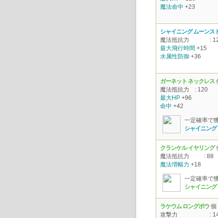
魔法命中
+23
シャイニング ムーンス
魔法抵抗力
: 1
最大飛行時間
+15
水属性防御
+36
ガーネット ネックレス
魔法抵抗力
: 120
最大HP
+96
命中
+42
一定確率で
シャイニング
クランケル イヤリング
魔法抵抗力
: 88
魔法増幅力
+18
一定確率で
シャイニング
ラケウム ロングボウ
個
攻撃力
: 1