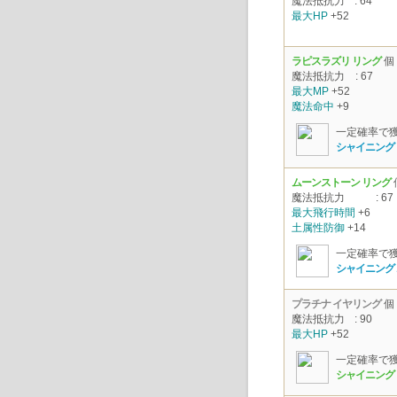
魔法抵抗力
: 64
最大HP
+52
ラピスラズリ リング
個
魔法抵抗力
: 67
最大MP
+52
魔法命中
+9
一定確率で
シャイニング
ムーンストーン リング
魔法抵抗力
: 67
最大飛行時間
+6
土属性防御
+14
一定確率で
シャイニング
プラチナ イヤリング
個
魔法抵抗力
: 90
最大HP
+52
一定確率で
シャイニング