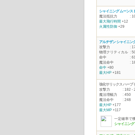
シャイニング ムーンス
魔法抵抗力
: 1
最大飛行時間
+12
火属性防御
+29
アルチザン シャイニング
攻撃力
: 1
物理クリティカル
: 5
命中
: 6
魔法命中
: 1
命中
+80
最大HP
+181
強化サリックス ハープ
攻撃力
: 182 - 
魔法増幅力
: 450
魔法命中
: 248
最大HP
+177
最大MP
+117
一定確率で
シャイニング