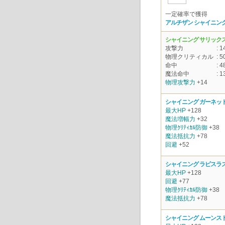
一定確率で獲得
アルチザン シャイニング
シャイニング サリックス
攻撃力
: 1
物理クリティカル
: 5
命中
: 4
魔法命中
: 1
物理攻撃力
+14
シャイニング ガーネット
最大HP
+128
魔法増幅力
+32
物理ｸﾘﾃｨｶﾙ防御
+38
魔法抵抗力
+78
回避
+52
シャイニング ラピスラ
最大HP
+128
回避
+77
物理ｸﾘﾃｨｶﾙ防御
+38
魔法抵抗力
+78
シャイニング ムーンス