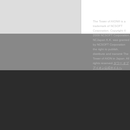
The Tower of AION® is a
trademark of NCSOFT
Corporation. Copyright ©
2009 NCSOFT Corporation.
NCJapan K.K. was granted
by NCSOFT Corporation
the right to publish,
distribute and transmit The
Tower of AION in Japan. All
rights reserved.
タワー オブ
アイオン公式サイトへ