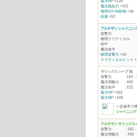
最大HP
+128
魔法抵抗力
+101
物理ｸﾘﾃｨｶﾙ防御
+38
回避
+52
アルチザン シャイニング
攻撃力
物理クリティカル
命中
魔法命中
物理攻撃力
+18
クリティカルヒット
+
サリックス ハープ
個
攻撃力
: 163 -
魔法増幅力
: 400
魔法命中
: 222
最大HP
+162
最大MP
+108
一定確率で
シャイニング
アルチザン サリックス 
攻撃力
: 182 -
魔法増幅力
: 450