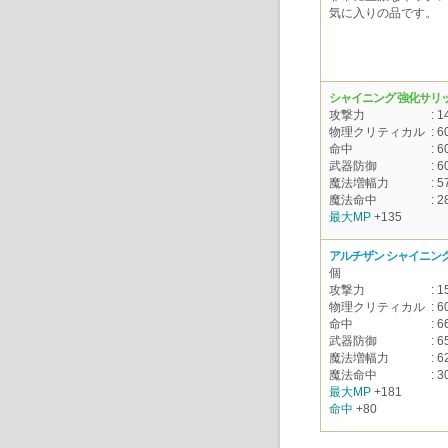
気に入りの品です。
シャイニング 強化サリ
攻撃力
: 1
物理クリティカル
: 6
命中
: 6
武器防御
: 6
魔法増幅力
: 5
魔法命中
: 2
最大MP
+135
アルチザン シャイニング
個
攻撃力
: 1
物理クリティカル
: 6
命中
: 6
武器防御
: 6
魔法増幅力
: 6
魔法命中
: 3
最大MP
+181
命中
+80