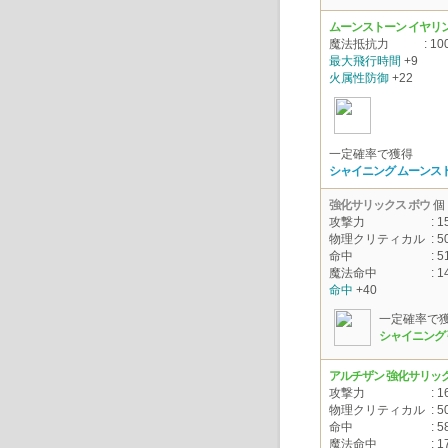
ムーンストーン イヤリ
魔法抵抗力
: 10
最大飛行時間
+9
火属性防御
+22
一定確率で獲得
シャイニング ムーンス
強化サリックス ボウ
個
攻撃力
: 1
物理クリティカル
: 5
命中
: 5
魔法命中
: 1
命中
+40
一定確率で
シャイニング
アルチザン 強化サリック
攻撃力
: 1
物理クリティカル
: 5
命中
: 5
魔法命中
: 1