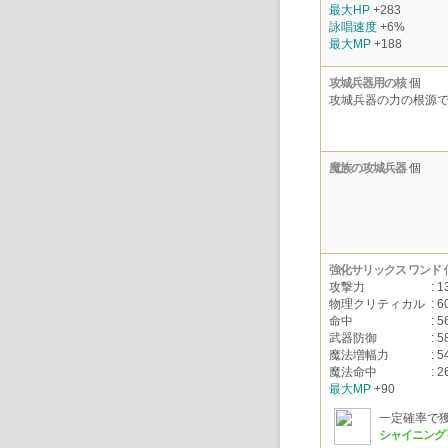
最大HP
+283
詠唱速度
+6%
最大MP
+188
攻城兵器用の核
個
攻城兵器の力の根源
魔族の攻城兵器
個
強化サリックス ワンド
攻撃力
: 1
物理クリティカル
: 6
命中
: 5
武器防御
: 5
魔法増幅力
: 5
魔法命中
: 2
最大MP
+90
一定確率で
シャイニング