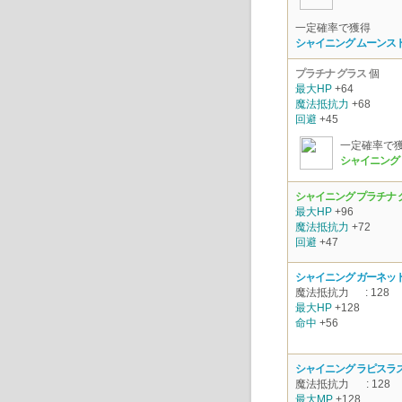
一定確率で獲得
シャイニング ムーンス
プラチナ グラス
個
最大HP
+64
魔法抵抗力
+68
回避
+45
一定確率で
シャイニング 
シャイニング プラチナ 
最大HP
+96
魔法抵抗力
+72
回避
+47
シャイニング ガーネッ
魔法抵抗力
: 128
最大HP
+128
命中
+56
シャイニング ラピスラ
魔法抵抗力
: 128
最大MP
+128