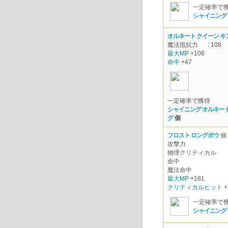
一定確率で
シャイニング
オルネート クイーン キ
魔法抵抗力
: 108
最大MP
+106
命中
+47
一定確率で獲得
シャイニング オルネート
グ
個
フロスト ロングボウ
個
攻撃力
物理クリティカル
命中
魔法命中
最大MP
+181
クリティカルヒット
+
一定確率で
シャイニング