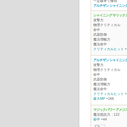
一定確率で獲得
アルチザン シャイニング
シャイニング サリックス
攻撃力
物理クリティカル
命中
武器防御
魔法増幅力
魔法命中
クリティカルヒット
+
アルチザン シャイニング
攻撃力
物理クリティカル
命中
武器防御
魔法増幅力
魔法命中
クリティカルヒット
+
最大MP
+166
マジックパワー アメジ
魔法抵抗力
: 122
命中
+44