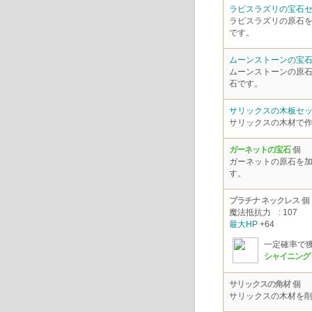
ラピスラズリの宝石
ラピスラズリの原石
です。
ムーンストーンの宝
ムーンストーンの原
石です。
サリックスの木板セ
サリックスの木材で
ガーネットの宝石
個
ガーネットの原石を
す。
プラチナ ネックレス
個
魔法抵抗力
: 107
最大HP
+64
一定確率で
シャイニング
サリックスの角材
個
サリックスの木材を