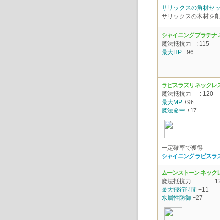
サリックスの角材セ
サリックスの木材を
シャイニング プラチナ
魔法抵抗力
: 115
最大HP
+96
ラピスラズリ ネックレ
魔法抵抗力
: 120
最大MP
+96
魔法命中
+17
一定確率で獲得
シャイニング ラピスラ
ムーンストーン ネック
魔法抵抗力
: 1
最大飛行時間
+11
水属性防御
+27