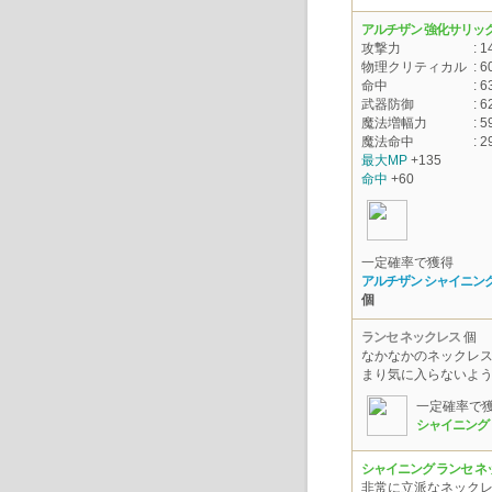
アルチザン 強化サリッ
攻撃力
: 1
物理クリティカル
: 6
命中
: 6
武器防御
: 6
魔法増幅力
: 5
魔法命中
: 2
最大MP
+135
命中
+60
一定確率で獲得
アルチザン シャイニング
個
ランセ ネックレス
個
なかなかのネックレ
まり気に入らないよ
一定確率で
シャイニング
シャイニング ランセ ネ
非常に立派なネック