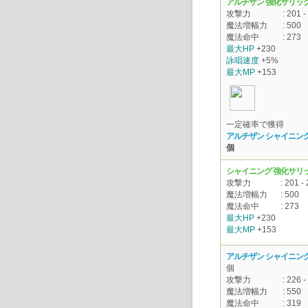
アルチザン 強化サリッ
攻撃力
: 201 -
魔法増幅力
: 500
魔法命中
: 273
最大HP
+230
詠唱速度
+5%
最大MP
+153
一定確率で獲得
アルチザン シャイニング
個
シャイニング 強化サリ
攻撃力
: 201 -
魔法増幅力
: 500
魔法命中
: 273
最大HP
+230
最大MP
+153
アルチザン シャイニング
個
攻撃力
: 226 -
魔法増幅力
: 550
魔法命中
: 319