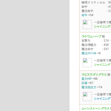
物理クリティカル
: 5
命中
: 4
魔法命中
: 1
命中
+54
一定確率で
シャイニング
ラケウム ハープ
個
攻撃力
: 174 -
魔法増幅力
: 430
魔法命中
: 237
魔法ｸﾘﾃｨｶﾙ
+8
一定確率で
シャイニング 
ラピスラズリ グラス
個
最大HP
+96
回避
+67
魔法抵抗力
+74
一定確率で
シャイニング
ムーンストーン グラス