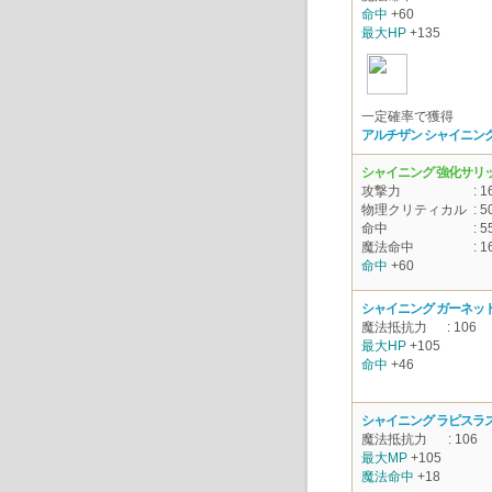
命中
+60
最大HP
+135
一定確率で獲得
アルチザン シャイニング
シャイニング 強化サリ
攻撃力
: 1
物理クリティカル
: 5
命中
: 5
魔法命中
: 1
命中
+60
シャイニング ガーネッ
魔法抵抗力
: 106
最大HP
+105
命中
+46
シャイニング ラピスラ
魔法抵抗力
: 106
最大MP
+105
魔法命中
+18