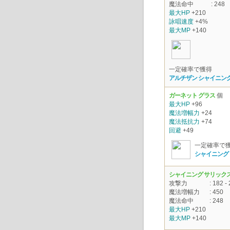
魔法命中
: 248
最大HP
+210
詠唱速度
+4%
最大MP
+140
一定確率で獲得
アルチザン シャイニング
ガーネット グラス
個
最大HP
+96
魔法増幅力
+24
魔法抵抗力
+74
回避
+49
一定確率で
シャイニング
シャイニング サリックス
攻撃力
: 182 -
魔法増幅力
: 450
魔法命中
: 248
最大HP
+210
最大MP
+140