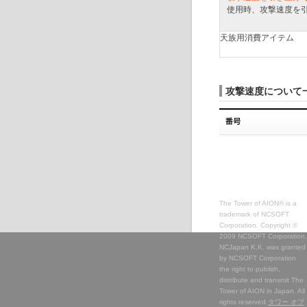
使用時、攻撃速度を
天族用消費アイテム
攻撃速度について
The Tower of AION® is a
trademark of NCSOFT
Corporation. Copyright ©
2009 NCSOFT Corporation.
NCJapan K.K. was granted
by NCSOFT Corporation
the right to publish,
distribute and transmit The
Tower of AION in Japan. All
rights reserved.
タワー オブ