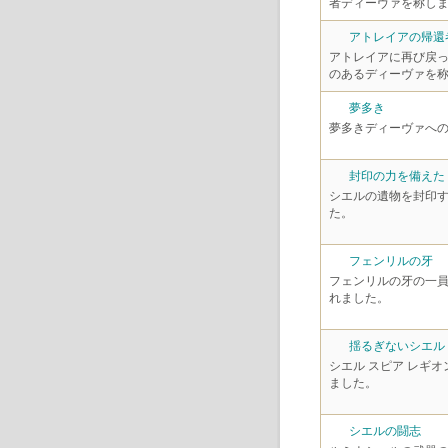
者ディーヴァを称し
アトレイアの帰還
アトレイアに再び戻
のあるディーヴァを
夢多き
夢多きディーヴァへ
封印の力を備えた
シエルの遺物を封印
た。
フェンリルの牙
フェンリルの牙の一
れました。
揺るぎないシエル
シエル スピア レギ
ました。
シエルの闘志