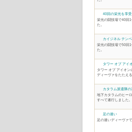
40回の栄光を享
栄光の闘技場で40回
た。
カイジネル テン
栄光の闘技場で50回
た。
タワー オブ アイ
タワー オブ アイオ
ディーヴァをたたえ
カタラム派遣隊の
地下カタラムのヒー
すべて遂行しました
足の速い
足の速いディーヴァ