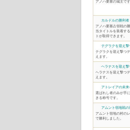
アノハ要塞の城主で
カルドルの勝利者
アノハ要塞占領戦の
当タイトルを装着す
トが取得できます。
テグラクを迎え撃
テグラクを迎え撃つ
えます。
ヘラナスを迎え撃
ヘラナスを迎え撃つ
えます。
アトレイアの未来
選ばれし者のみが手
きる称号です。
アムント領地戦の
アムント領地の村の
で勝利しました。