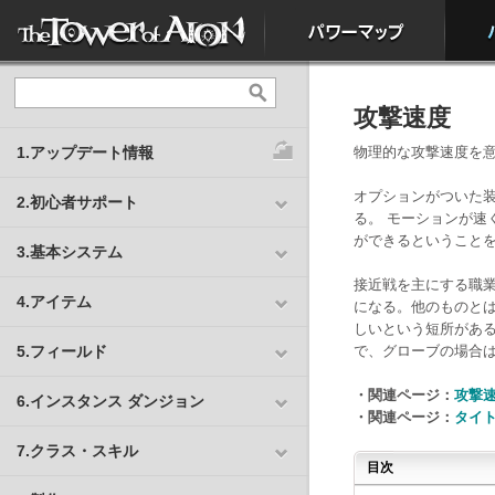
攻撃速度
1.アップデート情報
物理的な攻撃速度を
オプションがついた
2.初心者サポート
る。 モーションが速
ができるということ
3.基本システム
接近戦を主にする職
4.アイテム
になる。他のものと
しいという短所がある
5.フィールド
で、グローブの場合は
・関連ページ：
攻撃
6.インスタンス ダンジョン
・関連ページ：
タイ
7.クラス・スキル
目次