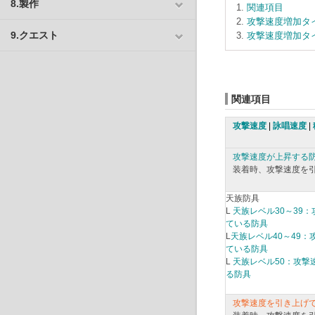
8.製作
関連項目
攻撃速度増加タ
9.クエスト
攻撃速度増加タ
関連項目
攻撃速度
|
詠唱速度
|
攻撃速度が上昇する
装着時、攻撃速度を
天族防具
L
天族レベル30～39
ている防具
L
天族レベル40～49
ている防具
L
天族レベル50：攻撃
る防具
攻撃速度を引き上げ