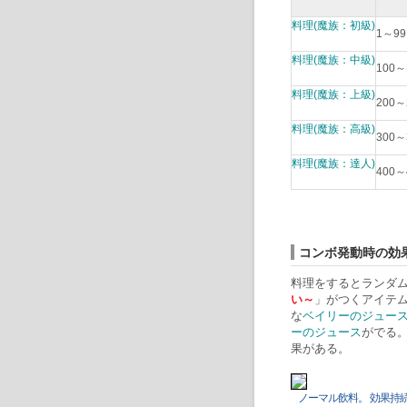
料理(魔族：初級)
1～9
料理(魔族：中級)
100
料理(魔族：上級)
200
料理(魔族：高級)
300
料理(魔族：達人)
400
コンボ発動時の効
料理をするとランダ
い～
」がつくアイテ
な
ベイリーのジュー
ーのジュース
がでる
果がある。
ノーマル飲料。 効果持