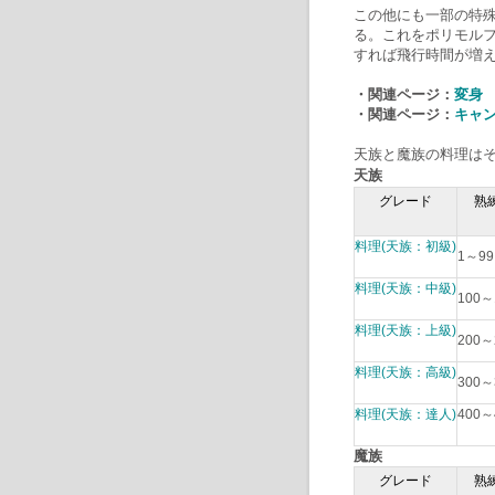
この他にも一部の特
る。これをポリモルフ
すれば飛行時間が増
・関連ページ：
変身
・関連ページ：
キャ
天族と魔族の料理は
天族
グレード
熟
料理(天族：初級)
1～9
料理(天族：中級)
100
料理(天族：上級)
200
料理(天族：高級)
300
料理(天族：達人)
400～
魔族
グレード
熟