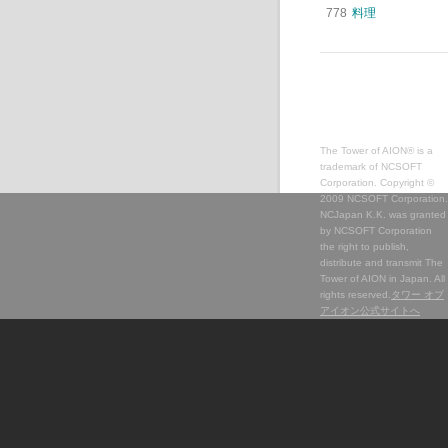
778
料理
The Tower of AION® is a
trademark of NCSOFT
Corporation. Copyright ©
2009 NCSOFT Corporation.
NCJapan K.K. was granted
by NCSOFT Corporation
the right to publish,
distribute and transmit The
Tower of AION in Japan. All
rights reserved.
タワー オブ
アイオン公式サイトへ