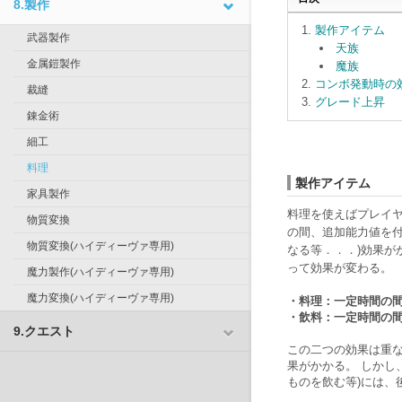
8.製作
製作アイテム
武器製作
天族
金属鎧製作
魔族
コンボ発動時の
裁縫
グレード上昇
錬金術
細工
料理
製作アイテム
家具製作
料理を使えばプレイヤ
物質変換
の間、追加能力値を付
物質変換(ハイディーヴァ専用)
なる等．．．)効果が
って効果が変わる。
魔力製作(ハイディーヴァ専用)
魔力変換(ハイディーヴァ専用)
・料理：一定時間の
・飲料：一定時間の間
9.クエスト
この二つの効果は重
果がかかる。 しかし
ものを飲む等)には、