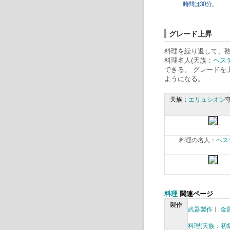
時間は30分。
グレード上昇
料理を繰り返して、熟練度
料理名人(天族：
ヘス
できる。 グレードを
ようになる。
天族：
エリュシオン
料理の名人：
ヘス
料理
関連ページ
製作
武器製作
ㅣ
金
料理(天族：初級