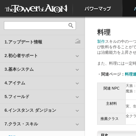
料理
製作
スキルの中の一つ
1.アップデート情報
び飲料を作ることがで
は治癒能力を上昇さ
2.初心者サポート
また、料理には一定
3.基本システム
・関連ページ：
料理
4.アイテム
天族
関連 NPC
魔族
5.フィールド
主材料
実、
6.インスタンス ダンジョン
全ク
推薦クラス
7.クラス・スキル
目次