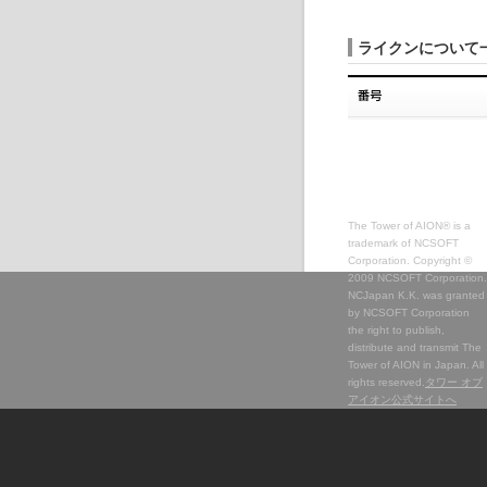
ライクンについて
The Tower of AION® is a
trademark of NCSOFT
Corporation. Copyright ©
2009 NCSOFT Corporation.
NCJapan K.K. was granted
by NCSOFT Corporation
the right to publish,
distribute and transmit The
Tower of AION in Japan. All
rights reserved.
タワー オブ
アイオン公式サイトへ