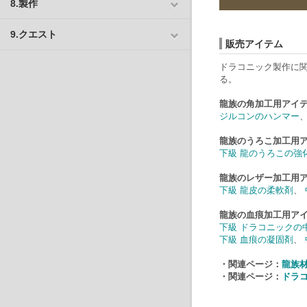
8.製作
9.クエスト
販売アイテム
ドラコニック製作に
る。
龍族の角加工用アイ
ジルコンのハンマー
龍族のうろこ加工用
下級 龍のうろこの強
龍族のレザー加工用
下級 龍皮の柔軟剤
、
龍族の血痕加工用ア
下級 ドラコニックの
下級 血痕の凝固剤
、
・関連ページ：
龍族
・関連ページ：
ドラ