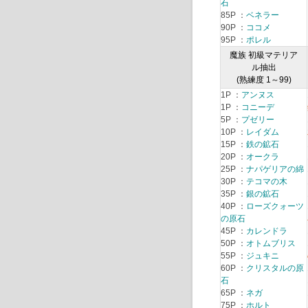
石
85P ：
ベネラー
90P ：
ココメ
95P ：
ポレル
魔族 初級マテリア
ル抽出
(熟練度 1～99)
1P ：
アンヌス
1P ：
コニーデ
5P ：
プゼリー
10P ：
レイダム
15P ：
鉄の鉱石
20P ：
オークラ
25P ：
ナパゲリアの綿
30P ：
テコマの木
35P ：
銀の鉱石
40P ：
ローズクォーツ
の原石
45P ：
カレンドラ
50P ：
オトムブリス
55P ：
ジュキニ
60P ：
クリスタルの原
石
65P ：
ネガ
75P ：
ホルト