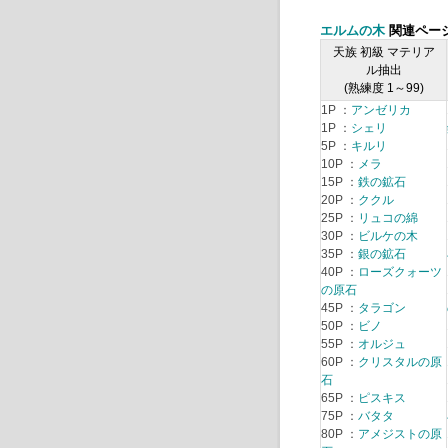
エルムの木
関連ペー
天族 初級 マテリア
ル抽出
(熟練度 1～99)
1P ：
アンゼリカ
1P ：
シェリ
5P ：
キルリ
10P ：
メラ
15P ：
鉄の鉱石
20P ：
ククル
25P ：
リュコの綿
30P ：
ビルケの木
35P ：
銀の鉱石
40P ：
ローズクォーツ
の原石
45P ：
タラゴン
50P ：
ビノ
55P ：
オルジュ
60P ：
クリスタルの原
石
65P ：
ピスキス
75P ：
バタタ
80P ：
アメジストの原