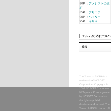
80P ：
アメジストの原
石
85P ：
ブリコラ
90P ：
ベイリー
95P ：
キサキ
エルムの木につい
The Tower of AION® is a
trademark of NCSOFT
Corporation. Copyright ©
2009 NCSOFT Corporation.
NCJapan K.K. was granted
by NCSOFT Corporation
the right to publish,
distribute and transmit The
Tower of AION in Japan. All