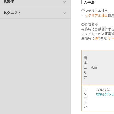
8.製作
入手法
①マテリアル抽出
9.クエスト
・
マテリアル抽出
練度
②物質変換
転職時に自動習得す
レシピをアビス要塞
変換時に
DP
200と
オ
関
連
エ
名前
リ
ア
エ
[採集/採集]
ル
危険を知ら
テ
ネ
ン