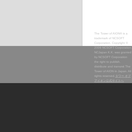
The Tower of AION® is a
trademark of NCSOFT
Corporation. Copyright ©
2009 NCSOFT Corporation.
NCJapan K.K. was granted
by NCSOFT Corporation
the right to publish,
distribute and transmit The
Tower of AION in Japan. All
rights reserved.
タワー オブ
アイオン公式サイトへ