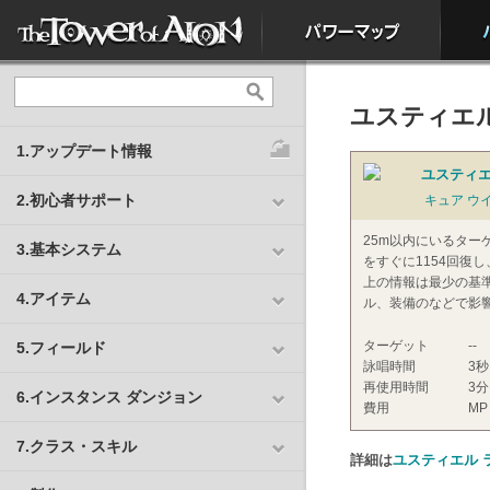
ユスティエル
1.アップデート情報
ユスティエ
2.初心者サポート
キュア ウ
25m以内にいるター
3.基本システム
をすぐに1154回復し
上の情報は最少の基
4.アイテム
ル、装備のなどで影
ターゲット
--
5.フィールド
詠唱時間
3秒
再使用時間
3分
6.インスタンス ダンジョン
費用
MP
7.クラス・スキル
詳細は
ユスティエル 