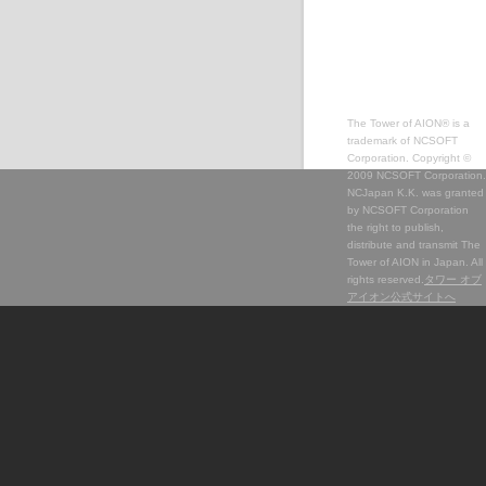
The Tower of AION® is a
trademark of NCSOFT
Corporation. Copyright ©
2009 NCSOFT Corporation.
NCJapan K.K. was granted
by NCSOFT Corporation
the right to publish,
distribute and transmit The
Tower of AION in Japan. All
rights reserved.
タワー オブ
アイオン公式サイトへ