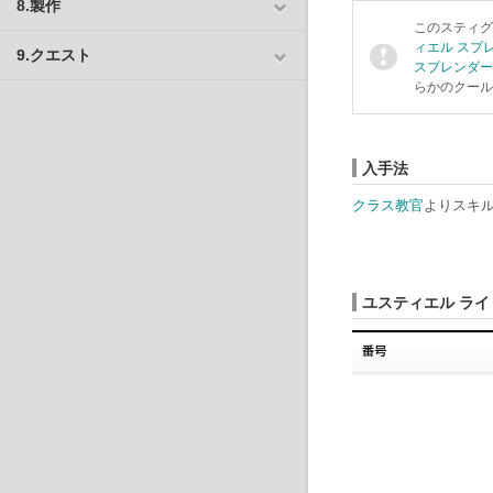
8.製作
このスティグ
ィエル スプレ
9.クエスト
スプレンダー 
らかのクール
入手法
クラス教官
よりスキル
ユスティエル ライ