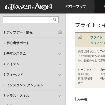
フライト：キ
1.アップデート情報
フライト：
2.初心者サポート
キュア ウ
飛行状態では、VITが
3.基本システム
上の情報は最少の基
ル、装備のなどで影
4.アイテム
ターゲット
自
詠唱時間
直
5.フィールド
再使用時間
0秒
費用
--
6.インスタンス ダンジョン
7.クラス・スキル
入手法