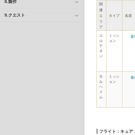
8.製作
関
連
9.クエスト
エ
タイプ
名前
リ
ア
エ
ミッシ
最
ル
ョン
テ
ネ
ン
モ
ミッシ
最
ル
ョン
ヘ
イ
ム
フライト：キュア 