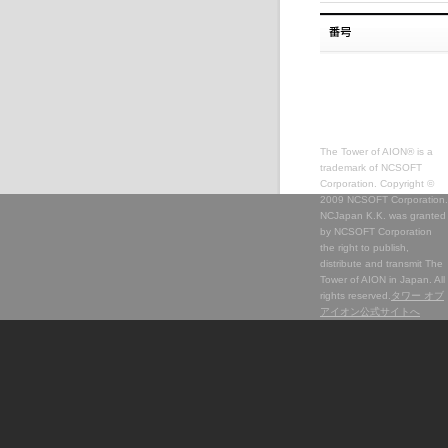
The Tower of AION® is a
trademark of NCSOFT
Corporation. Copyright ©
2009 NCSOFT Corporation.
NCJapan K.K. was granted
by NCSOFT Corporation
the right to publish,
distribute and transmit The
Tower of AION in Japan. All
rights reserved.
タワー オブ
アイオン公式サイトへ