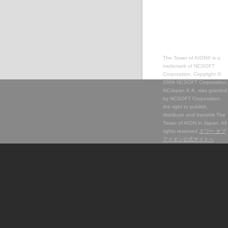
The Tower of AION® is a
trademark of NCSOFT
Corporation. Copyright ©
2009 NCSOFT Corporation.
NCJapan K.K. was granted
by NCSOFT Corporation
the right to publish,
distribute and transmit The
Tower of AION in Japan. All
rights reserved.
タワー オブ
アイオン公式サイトへ