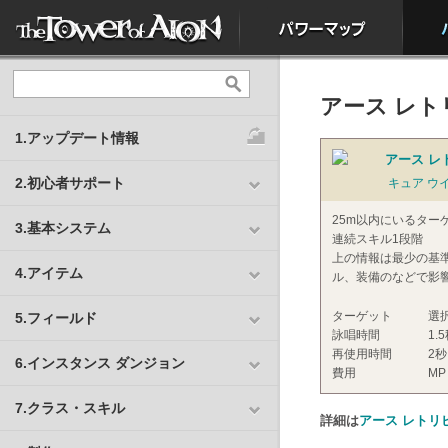
アース レトリ
1.アップデート情報
アース レト
2.初心者サポート
キュア ウ
25m以内にいるター
3.基本システム
連続スキル1段階
上の情報は最少の基
4.アイテム
ル、装備のなどで影
ターゲット
選
5.フィールド
詠唱時間
1.
再使用時間
2秒
6.インスタンス ダンジョン
費用
MP
7.クラス・スキル
詳細は
アース レトリ