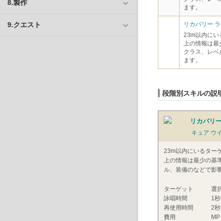
8.製作
ます。
9.クエスト
リカバリー ライ
23m以内にい
上の情報は最
クラス、レベ
ます。
段階別スキルの説
リカバリー
キュア ウ
23m以内にいるター
上の情報は最少の基
ル、装備のなどで影
ターゲット
選
詠唱時間
1秒
再使用時間
2秒
費用
MP