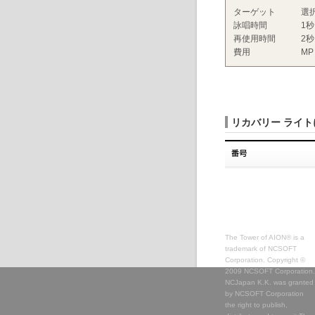
ターゲット
選
詠唱時間
1秒
再使用時間
2秒
費用
MP
リカバリー ライ
The Tower of AION® is a
trademark of NCSOFT
Corporation. Copyright ©
2009 NCSOFT Corporation.
NCJapan K.K. was granted
by NCSOFT Corporation
the right to publish,