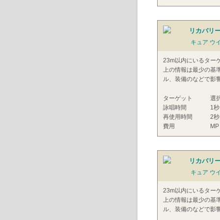
リカバリー 
キュア ウ
23m以内にいるター
上の情報は最少の基
ル、装備のなどで影
ターゲット
選
詠唱時間
1秒
再使用時間
2秒
費用
MP
リカバリー 
キュア ウ
23m以内にいるター
上の情報は最少の基
ル、装備のなどで影