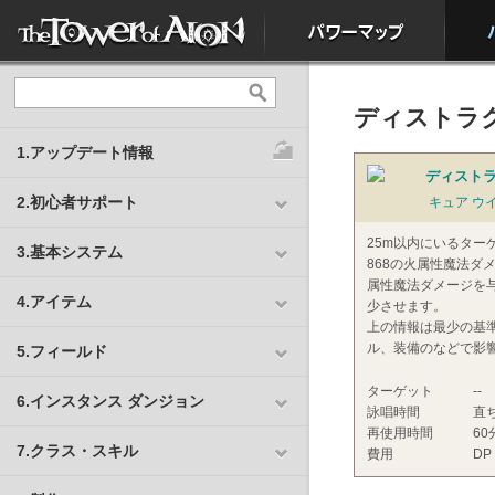
ディストラクシ
1.アップデート情報
ディストラク
2.初心者サポート
キュア ウ
25m以内にいるター
3.基本システム
868の火属性魔法ダ
属性魔法ダメージを与
4.アイテム
少させます。
上の情報は最少の基
ル、装備のなどで影
5.フィールド
ターゲット
--
6.インスタンス ダンジョン
詠唱時間
直
再使用時間
60
7.クラス・スキル
費用
DP