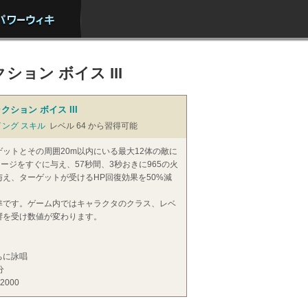
ョン ボイス III
ション ボイス III
イング スキル
レベル 64 から習得可能
ゲットとその周囲20m以内にいる最大12体の敵に
メージをすぐに与え、57秒間、3秒おきに965の火
え、ターゲットが受けるHP回復効果を50%減
準です。ゲーム内ではキャラクタのクラス、レベ
響を受け数値が変わります。
ちに詠唱
分
 2000