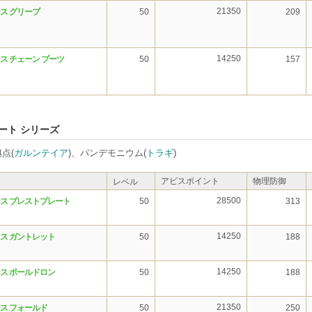
21350
ス グリーブ
50
209
14250
ス チェーン ブーツ
50
157
ート シリーズ
点(
ガルンテイア
)、パンデモニウム(
トラギ
)
アビスポイント
物理防御
レベル
28500
ス ブレストプレート
50
313
14250
ス ガントレット
50
188
14250
ス ポールドロン
50
188
21350
ス フォールド
50
250