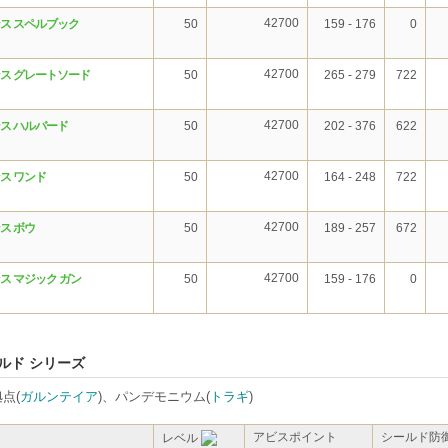
42700
ス スペルブック
50
159 - 176
0
42700
ス グレートソード
50
265 - 279
722
42700
ス ハルバード
50
202 - 376
622
42700
ス ワンド
50
164 - 248
722
42700
ス ボウ
50
189 - 257
672
42700
ス マジック ガン
50
159 - 176
0
ルド シリーズ
点(
ガルンテイア
)、パンデモニウム(
トラギ
)
アビスポイント
シールド防
レベル