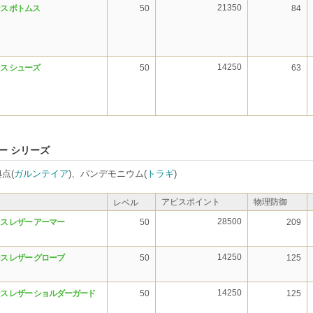
21350
ス ボトムス
50
84
14250
ス シューズ
50
63
ー シリーズ
点(
ガルンテイア
)、パンデモニウム(
トラギ
)
アビスポイント
物理防御
レベル
28500
ス レザー アーマー
50
209
14250
ス レザー グローブ
50
125
14250
ス レザー ショルダーガード
50
125