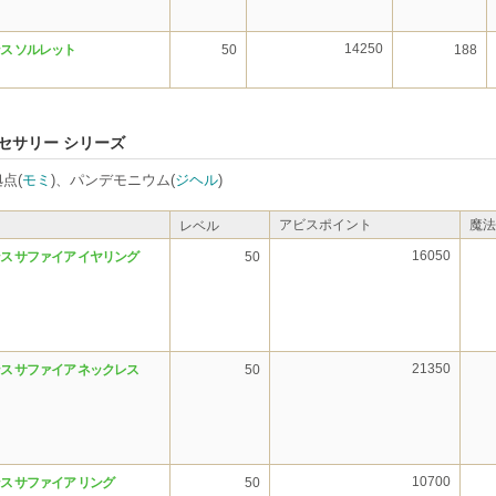
14250
ス ソルレット
50
188
セサリー シリーズ
点(
モミ
)、パンデモニウム(
ジヘル
)
アビスポイント
魔法
レベル
16050
ス サファイア イヤリング
50
21350
ス サファイア ネックレス
50
10700
ス サファイア リング
50