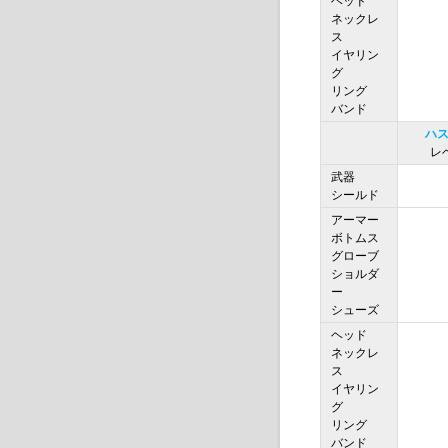
ヘッド
ネックレ
ス
イヤリン
グ
リング
バンド
ハ
レ
武器
シールド
アーマー
ボトムス
グローブ
ショルダ
ー
シューズ
ヘッド
ネックレ
ス
イヤリン
グ
リング
バンド