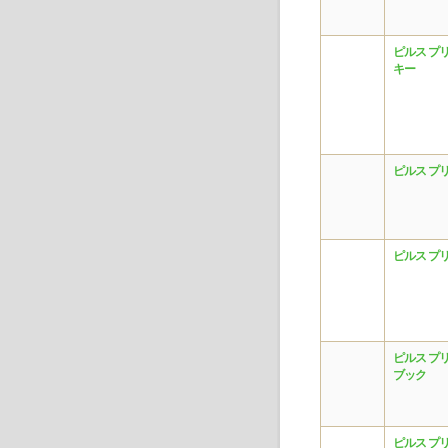
ピルス プ
キー
ピルス プ
ピルス プ
ピルス プ
ブック
ピルス プ