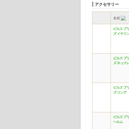
アクセサリー
名前
ピルス プ
ズ イヤリ
ピルス プ
ズ ネック
ピルス プ
ズ リング
ピルス プ
ヘルム