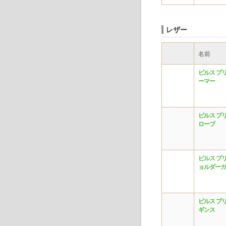
レザー
名前
ピルス プ
ーマー
ピルス プ
ローブ
ピルス プ
ョルダーガ
ピルス プ
ギンス