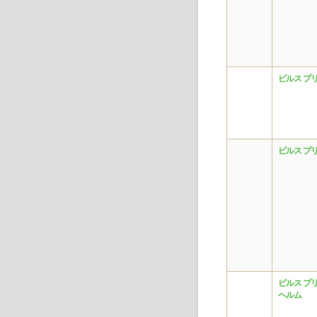
ピルス プ
ピルス プ
ピルス プ
ヘルム