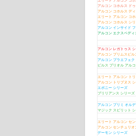
エリート アルコン コホ
アルコン コホルス ドゥ
アルコン コホルス デ
エリート アルコン コホ
アルコン コホルス シ
アルコン インサイド 
アルコン エクスペディ
アルコン レガトゥス 
アルコン プリムスピル
アルコン プラエフェク
ピルス プリオル アルコ
エリート アルコン ト
アルコン トリブヌス 
エボニー シリーズ
ブリリアンス シリーズ
アルコン プリミ オル
マジック スピリット 
エリート アルコン セ
アルコン センチュリオ
デーモン シリーズ