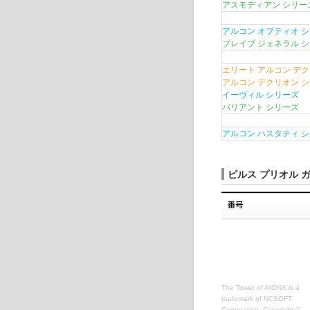
アスモディアン シリー
アルコン オプティオ 
ブレイブ ジェネラル 
エリート アルコン デ
アルコン デクリオン 
イーヴィル シリーズ
バリアント シリーズ
アルコン ハスタティ 
ピルス プリオル 
The Tower of AION® is a
trademark of NCSOFT
Corporation. Copyright ©