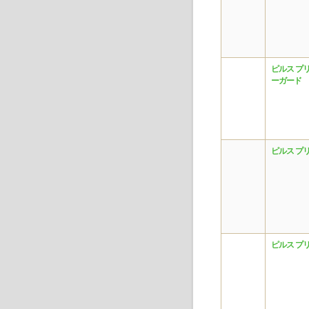
ピルス プ
ーガード
ピルス プ
ピルス プ