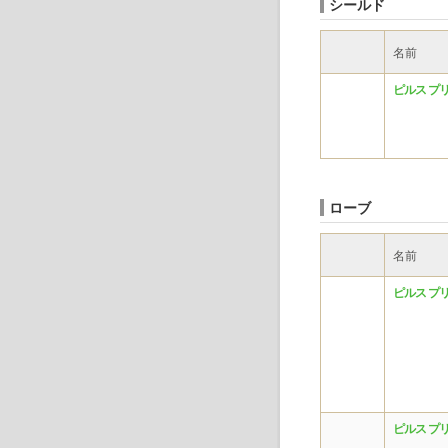
シールド
名前
ピルス プ
ローブ
名前
ピルス プ
ピルス プ