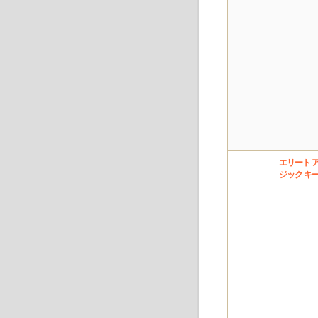
エリート 
ジック キ