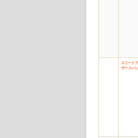
エリート 
ザー スパ