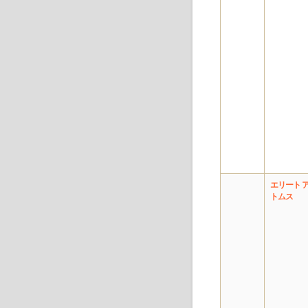
エリート 
トムス