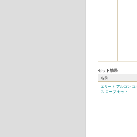
セット効果
名前
エリート アルコン コ
ス ローブ セット