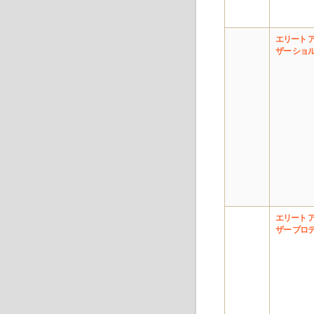
エリート 
ザー ショ
エリート 
ザー プロ