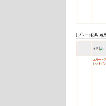
プレート防具 [着用
名前
エリート 
レストプレ