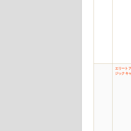
エリート 
ジック キ