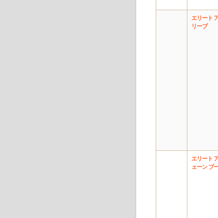
エリート 
リーブ
エリート 
ェーン ブ