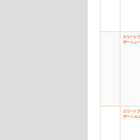
エリート 
ザー シュ
エリート 
ザー ショ