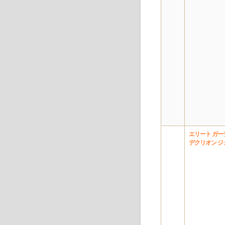
エリート ガー
デクリオン ジ