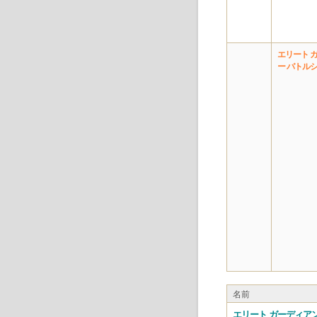
エリート 
ー バトル
名前
エリート ガーディア