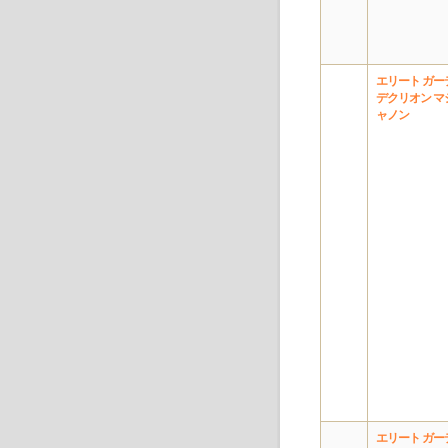
エリート ガー
デクリオン マ
ャノン
エリート ガー