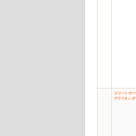
エリート ガー
デクリオン ダ