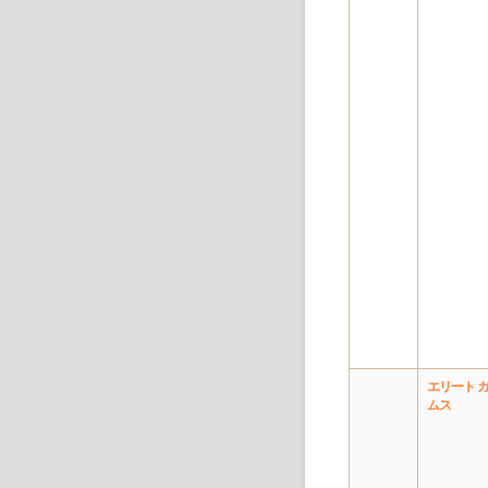
エリート 
ムス