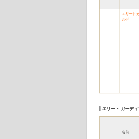
エリート 
ルド
エリート ガーディ
名前