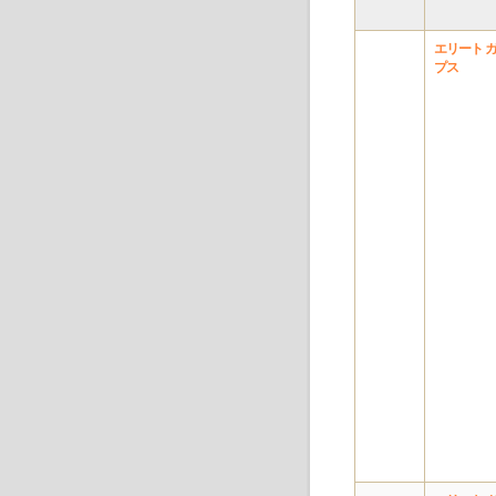
エリート 
プス