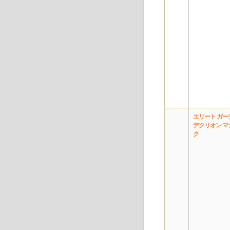
エリート ガー
デクリオン マ
ク