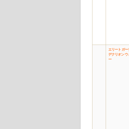
エリート ガー
デクリオン ウ
ー