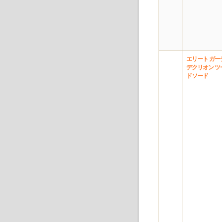
エリート ガー
デクリオン ツ
ドソード