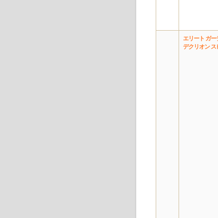
エリート ガー
デクリオン ス