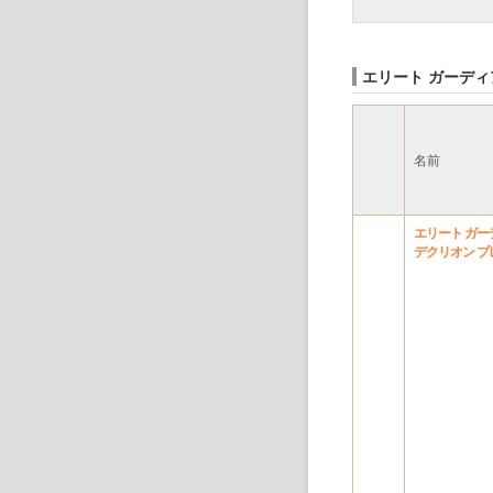
エリート ガーディ
名前
エリート ガー
デクリオン ブ