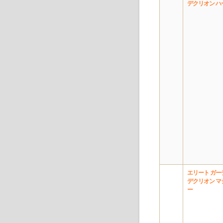
デクリオン ハ
エリート ガー
デクリオン マ
ー