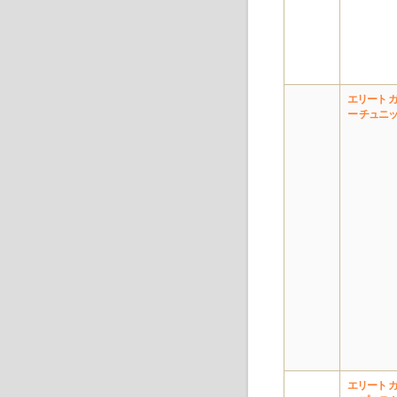
エリート 
ー チュニ
エリート 