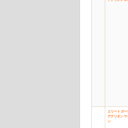
エリート ガー
デクリオン マ
ン