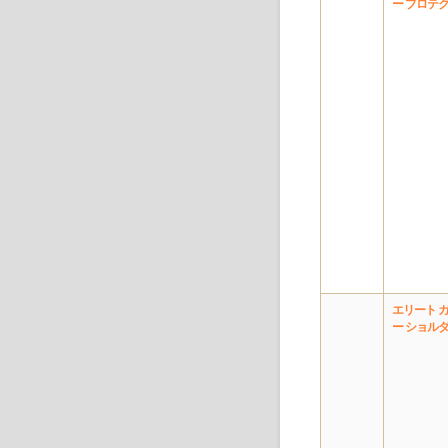
ー プロテ
エリート 
ー ショル