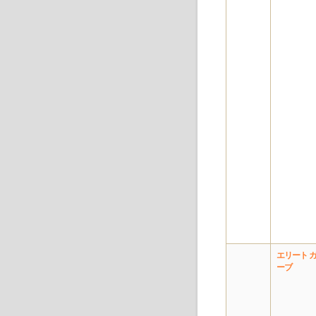
エリート 
ーブ