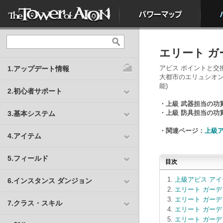
エリート ガ
アビス ポイントと交
1.アップデート情報
大都市のエリュシオン
能)
2.初心者サポート
・上級 武器担当の功
・上級 防具担当の功
3.基本システム
・関連ページ：
上級
4.アイテム
5.フィールド
目次
上級アビス ア
6.インスタンス ダンジョン
エリート ガーデ
エリート ガーデ
7.クラス・スキル
エリート ガーデ
エリート ガーデ