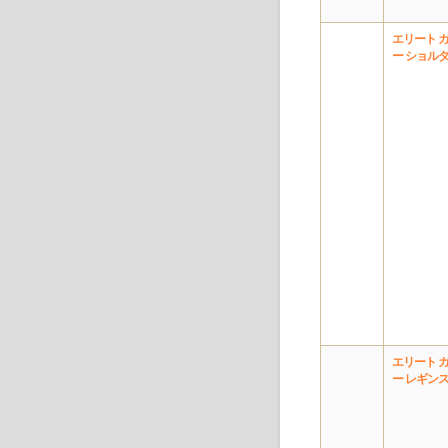
エリート 
ー ショル
エリート 
ー レギン