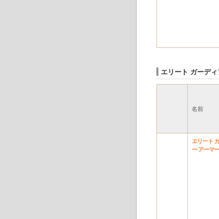
エリート ガーディ
名前
エリート 
ー アーマ