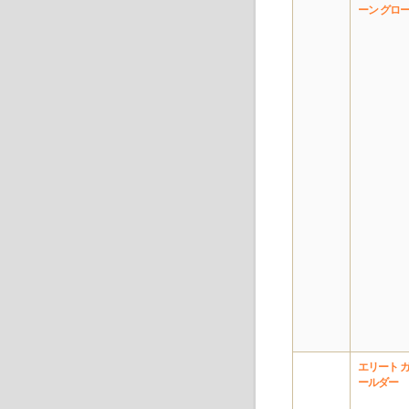
ーン グロ
エリート 
ールダー