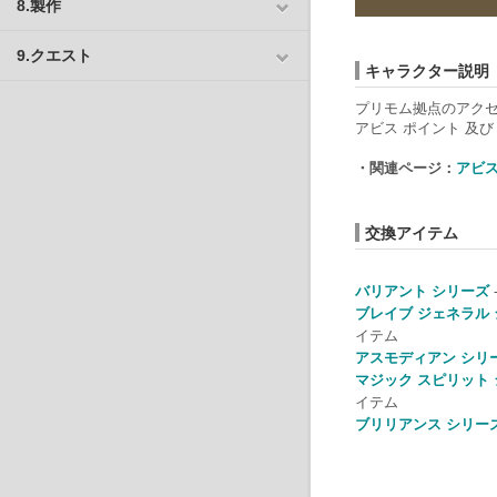
8.製作
9.クエスト
キャラクター説明
プリモム拠点のアク
アビス ポイント 及
・関連ページ：
アビス
交換アイテム
バリアント シリーズ
ブレイブ ジェネラル
イテム
アスモディアン シリ
マジック スピリット
イテム
ブリリアンス シリー