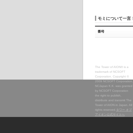
モミについて一言
The Tower of AION® is a
trademark of NCSOFT
Corporation. Copyright ©
2009 NCSOFT Corporation.
NCJapan K.K. was granted
by NCSOFT Corporation
the right to publish,
distribute and transmit The
Tower of AION in Japan. All
rights reserved.
タワー オブ
アイオン公式サイトへ