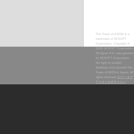
The Tower of AION® is a
trademark of NCSOFT
Corporation. Copyright ©
2009 NCSOFT Corporation.
NCJapan K.K. was granted
by NCSOFT Corporation
the right to publish,
distribute and transmit The
Tower of AION in Japan. All
rights reserved.
タワー オブ
アイオン公式サイトへ