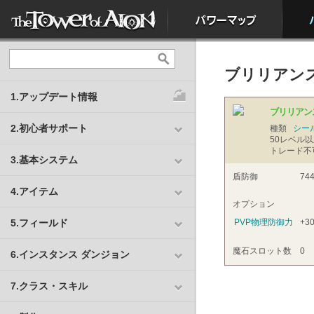
ブリリアン
1.アップデート情報
ブリリアン
2.初心者サポート
種類
シー
50
レベル以
トレード不
3.基本システム
盾防御
74
4.アイテム
オプション
5.フィールド
PVP物理防御力
+3
魔石スロット数
0
6.インスタンス ダンジョン
7.クラス・スキル