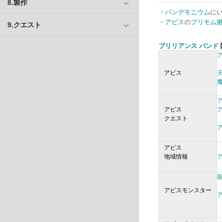
8.製作
・
パンデモニウム
に
・
アビス
の
プリモム
9.クエスト
ブリリアンス バンド
アビス
アビス
クエスト
アビス
地域情報
アビスモンスター