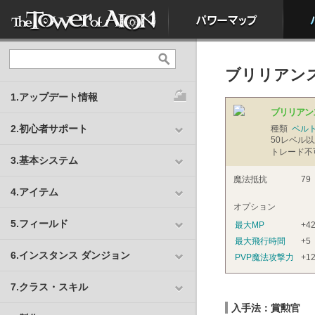
ブリリアンス
1.アップデート情報
ブリリアン
2.初心者サポート
種類
ベル
50
レベル以
トレード不
3.基本システム
魔法抵抗
79
4.アイテム
オプション
5.フィールド
最大MP
+4
最大飛行時間
+5
6.インスタンス ダンジョン
PVP魔法攻撃力
+1
7.クラス・スキル
入手法：賞勲官