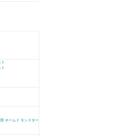
スト
スト
層部 ネームド モンスター