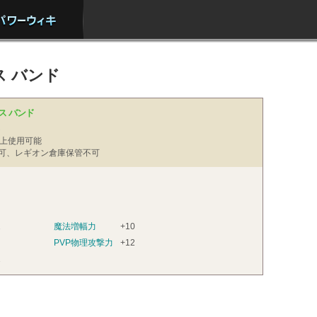
 バンド
ス バンド
ト
上使用可能
可、レギオン倉庫保管不可
2
魔法増幅力
+10
PVP物理攻撃力
+12
2