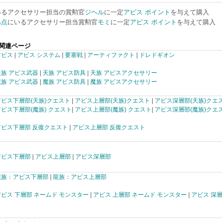
いるアクセサリー担当の賞勲官
ジヘル
に一定
アビス ポイント
を与えて購入
拠点
にいるアクセサリー担当賞勲官
モミ
に一定
アビス ポイント
を与えて購入
関連ページ
アビス
|
アビス システム
|
要塞戦
|
アーティファクト
|
ドレドギオン
天族 アビス武器
|
天族 アビス防具
|
天族 アビスアクセサリー
魔族 アビス武器
|
魔族 アビス防具
|
魔族 アビスアクセサリー
アビス下層部(天族)クエスト
|
アビス上層部(天族)クエスト
|
アビス深層部(天族)クエ
アビス下層部(魔族) クエスト
|
アビス上層部(魔族) クエスト
|
アビス深層部(魔族)クエ
アビス下層部 反復クエスト
|
アビス上層部 反復クエスト
アビス下層部
|
アビス上層部
|
アビス深層部
龍族：アビス下層部
|
龍族：アビス上層部
アビス 下層部 ネームド モンスター
|
アビス 上層部 ネームド モンスター
|
アビス 深