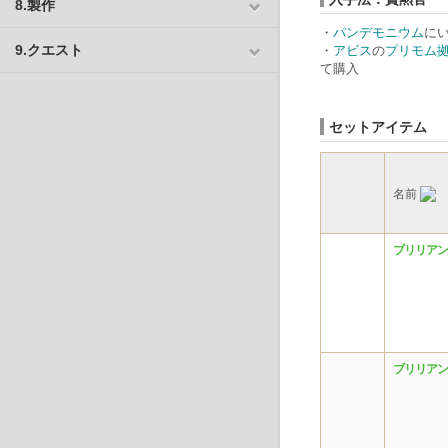
8.製作
・
パンデモニウム
に
9.クエスト
・
アビス
の
プリモム
て購入
セットアイテム
名前
ブリリアン
ブリリアン