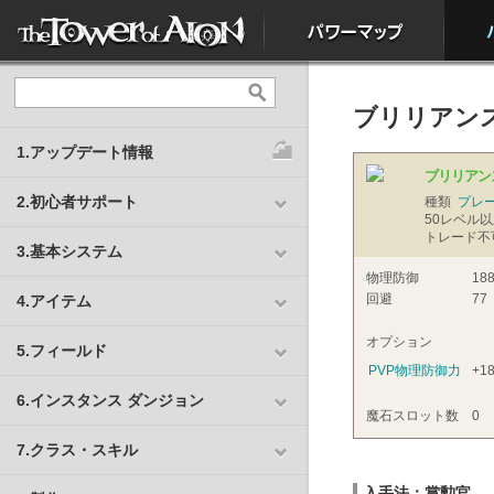
ブリリアン
1.アップデート情報
ブリリアン
2.初心者サポート
種類
プレ
50
レベル以
トレード不
3.基本システム
物理防御
18
回避
77
4.アイテム
オプション
5.フィールド
PVP物理防御力
+1
6.インスタンス ダンジョン
魔石スロット数
0
7.クラス・スキル
入手法：賞勲官