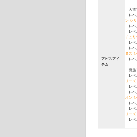
天族
レベル
ン シ
レベル
レベル
チュリ
レベル
レベル
ヌス 
アビスアイ
レベル
テム
魔族
レベル
リーズ
レベル
レベル
オン 
レベル
レベル
リーズ
レベル