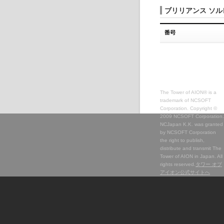
ブリリアンス ソ
The Tower of AION® is a
trademark of NCSOFT
Corporation. Copyright ©
2009 NCSOFT Corporation.
NCJapan K.K. was granted
by NCSOFT Corporation
the right to publish,
distribute and transmit The
Tower of AION in Japan. All
rights reserved.
タワー オブ
アイオン公式サイトへ