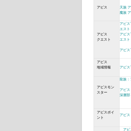
アビス
天族 
魔族 
アビス
エスト
アビス
アビス
クエスト
エスト
アビス
アビス
地域情報
アビス
龍族：
アビスモン
アビス
スター
深層部
アビスポイ
アビス
ント
アビ