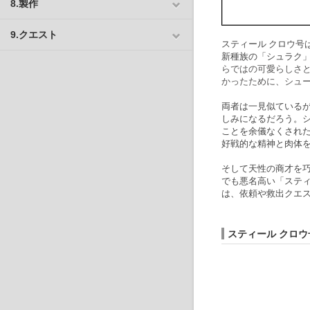
8.製作
9.クエスト
スティール クロウ号
新種族の「シュラク
らではの可愛らしさ
かったために、シュ
両者は一見似ている
しみになるだろう。
ことを余儀なくされ
好戦的な精神と肉体
そして天性の商才を
でも悪名高い「スティ
は、依頼や救出クエ
スティール クロ