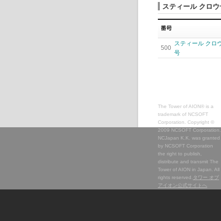
スティール クロ
スティール クロ
500
号
The Tower of AION® is a
trademark of NCSOFT
Corporation. Copyright ©
2009 NCSOFT Corporation.
NCJapan K.K. was granted
by NCSOFT Corporation
the right to publish,
distribute and transmit The
Tower of AION in Japan. All
rights reserved.
タワー オブ
アイオン公式サイトへ