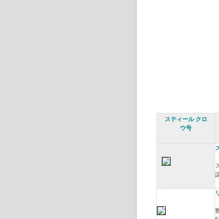
スティール クロ
ウ号