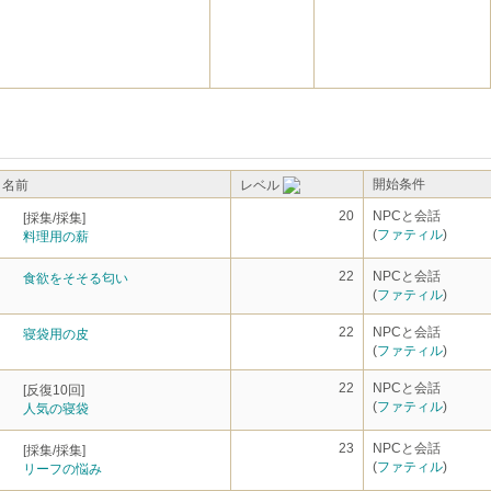
開始条件
名前
レベル
20
NPCと会話
[採集/採集]
(
ファティル
)
料理用の薪
22
NPCと会話
食欲をそそる匂い
(
ファティル
)
22
NPCと会話
寝袋用の皮
(
ファティル
)
22
NPCと会話
[反復10回]
(
ファティル
)
人気の寝袋
23
NPCと会話
[採集/採集]
(
ファティル
)
リーフの悩み