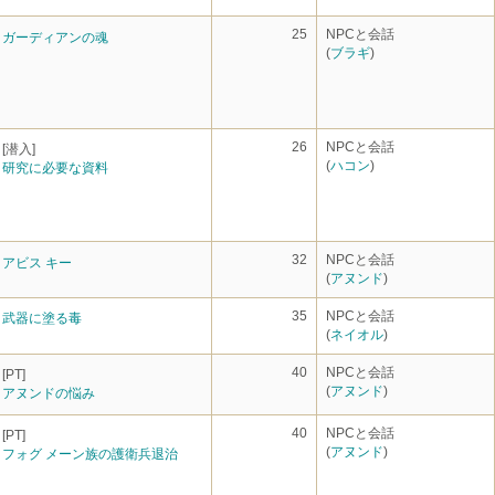
25
NPCと会話
ガーディアンの魂
(
ブラギ
)
26
NPCと会話
[潜入]
(
ハコン
)
研究に必要な資料
32
NPCと会話
アビス キー
(
アヌンド
)
35
NPCと会話
武器に塗る毒
(
ネイオル
)
40
NPCと会話
[PT]
(
アヌンド
)
アヌンドの悩み
40
NPCと会話
[PT]
(
アヌンド
)
フォグ メーン族の護衛兵退治