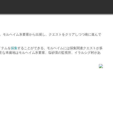
る。モルヘイム氷要塞から出発し、クエストをクリアしつつ南に進んで
イテムを
採集
することができる。モルヘイムには採集関連クエストが多
主な本拠地はモルヘイム氷要塞、塩砂漠の監視所、イラルシグ村があ