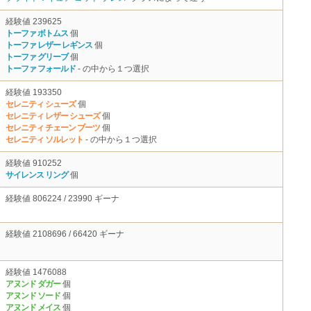
経験値 239625
トーファ ボトムス
個
トーファ レザー レギンス
個
トーファ グリーブ
個
トーファ フォールド
- の中から１つ選択
経験値 193350
セレニティ シューズ
個
セレニティ レザー シューズ
個
セレニティ チェーン ブーツ
個
セレニティ ソルレット
- の中から１つ選択
経験値 910252
サイレンス リング
個
経験値 806224 / 23990 ギーナ
経験値 2108696 / 66420 ギーナ
経験値 1476088
アヌンド ダガー
個
アヌンド ソード
個
アヌンド メイス
個