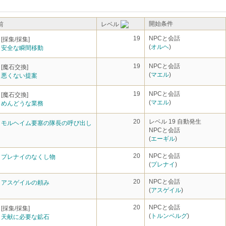
開始条件
前
レベル
19
NPCと会話
[採集/採集]
(
オルヘ
)
安全な瞬間移動
19
NPCと会話
[魔石交換]
(
マエル
)
悪くない提案
19
NPCと会話
[魔石交換]
(
マエル
)
めんどうな業務
20
レベル 19 自動発生
モルヘイム要塞の隊長の呼び出し
NPCと会話
(
エーギル
)
20
NPCと会話
プレナイのなくし物
(
プレナイ
)
20
NPCと会話
アスゲイルの頼み
(
アスゲイル
)
20
NPCと会話
[採集/採集]
(
トルンベルグ
)
天献に必要な鉱石