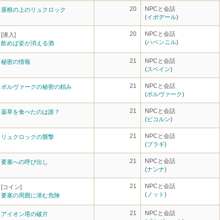
20
NPCと会話
屋根の上のリュクロック
(
イポデール
)
20
NPCと会話
[潜入]
(
ハペンニル
)
飲めば姿が消える酒
21
NPCと会話
秘密の情報
(
スベイン
)
21
NPCと会話
ボルヴァークの秘密の頼み
(
ボルヴァーク
)
21
NPCと会話
薬草を食べたのは誰？
(
ビコルン
)
21
NPCと会話
リュクロックの襲撃
(
ブラギ
)
21
NPCと会話
要塞への呼び出し
(
ナンナ
)
21
NPCと会話
[コイン]
(
ノット
)
要塞の周囲に潜む危険
21
NPCと会話
アイオン塔の破片