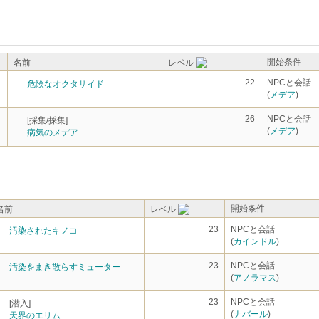
開始条件
名前
レベル
22
NPCと会話
危険なオクタサイド
(
メデア
)
26
NPCと会話
[採集/採集]
(
メデア
)
病気のメデア
開始条件
名前
レベル
23
NPCと会話
汚染されたキノコ
(
カインドル
)
23
NPCと会話
汚染をまき散らすミューター
(
アノラマス
)
23
NPCと会話
[潜入]
(
ナバール
)
天界のエリム