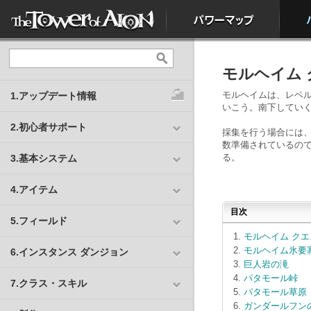
モルヘイム 
モルヘイムは、レベル
1.アップデート情報
いこう。南下してい
2.初心者サポート
採集を行う場合には、
数準備されているの
る。
3.基本システム
4.アイテム
目次
5.フィールド
モルヘイム クエ
モルヘイム氷要
6.インスタンス ダンジョン
巨人岩の滝
パタモール峠
7.クラス・スキル
パタモール草原
ガンダールフン