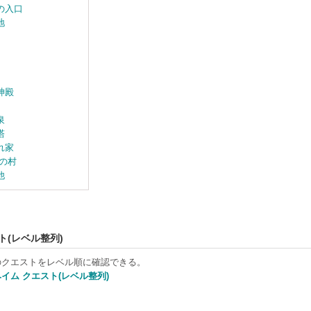
の入口
地
神殿
泉
塔
れ家
の村
他
ト(レベル整列)
のクエストをレベル順に確認できる。
イム クエスト(レベル整列)