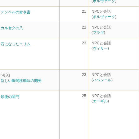
(
ボルヴァーク
)
21
NPCと会話
テンペルの命令書
(
ボルヴァーク
)
22
NPCと会話
カルセクの爪
(
ブラギ
)
23
NPCと会話
石になったエリム
(
ヴィリー
)
23
NPCと会話
[潜入]
(
ハペンニル
)
新しい瞬間移動法の開発
25
NPCと会話
最後の関門
(
エーギル
)