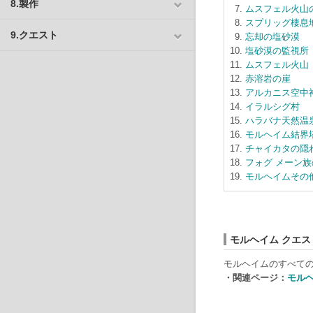
8.製作
ムスフェル火山
スプリッグ棲息
9.クエスト
忘却の塩砂漠
塩砂漠の監視所
ムスフェル火山
赤溶岩の崖
アルカニス空中
イラルシグ村
ハラバナ天然温
モルヘイム結界
チャイカタの隠
フォグ メーン族
モルヘイムその
モルヘイム クエス
モルヘイムのすべて
・関連ページ：
モルヘ