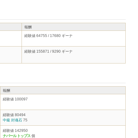
報酬
経験値 64755 / 17680 ギーナ
経験値 155871 / 9290 ギーナ
報酬
経験値 100097
経験値 80494
中級 封魂石
75
経験値 142950
ナバール トップス
個