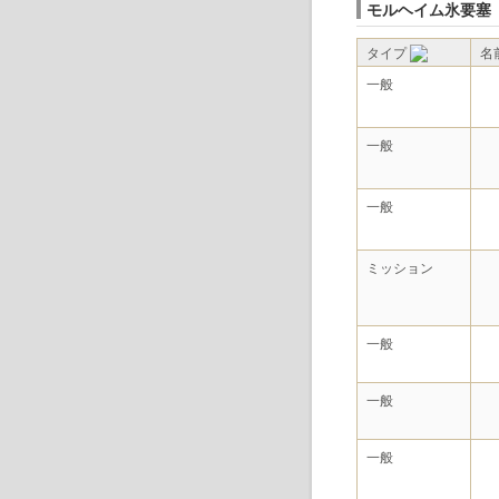
モルヘイム氷要塞
タイプ
名
一般
一般
一般
ミッション
一般
一般
一般