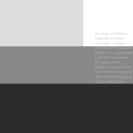
The Tower of AION® is a
trademark of NCSOFT
Corporation. Copyright ©
2009 NCSOFT Corporation.
NCJapan K.K. was granted
by NCSOFT Corporation
the right to publish,
distribute and transmit The
Tower of AION in Japan. All
rights reserved.
タワー オブ
アイオン公式サイトへ