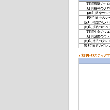
[
刻印
]
戦闘のクロ
[
刻印
]
挑戦のクロ
[
刻印
]
致命のシ
[
刻印
]
命中のシ
[
刻印
]
戦闘のヒペ
[
刻印
]
挑戦のヒペ
[
刻印
]
生命のウェ
[
刻印
]
治癒のウェ
[
刻印
]
抵抗のグレ
[
刻印
]
回避のグレ
●
[刻印]+15スティグ