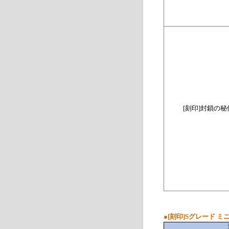
[
刻印
]
封鎖の秘
●
[刻印]Sグレード ミ