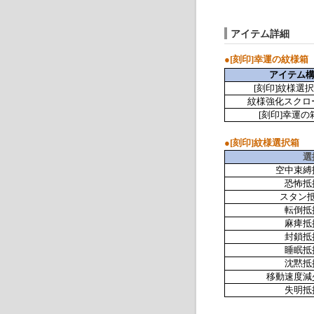
アイテム詳細
●
[
刻印
]
幸運の紋様箱
アイテム
[
刻印
]
紋様
選択
紋様
強化スクロー
[
刻印
]
幸運の箱
●
[刻印]紋様選択箱
選
空中束縛
恐怖抵
スタン
転倒抵
麻痺抵
封鎖抵
睡眠抵
沈黙抵
移動速度減
失明抵