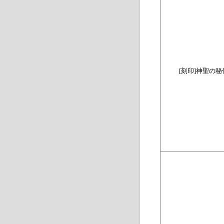
[
刻印
]
神聖の秘