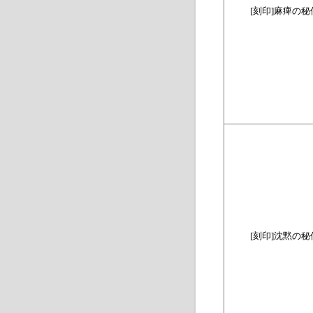
[
刻印
]
麻痺の秘
[
刻印
]
沈黙の秘