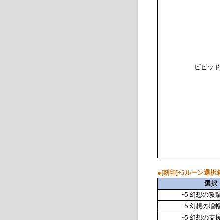
ビビッド
●
[刻印]+5ルーン選択箱
選択
+5
幻想の攻
+5
幻想の増
+5
幻想の支