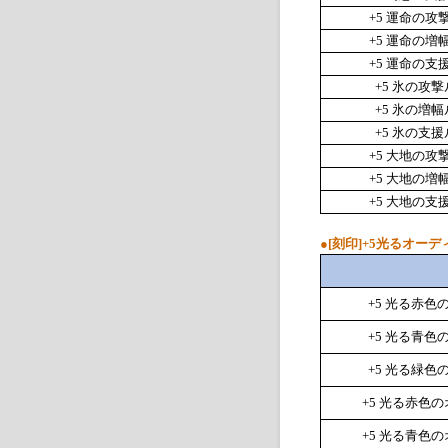
+5
運命の攻
+5
運命の増
+5
運命の支
+5
氷の攻撃
+5
氷の増幅
+5
氷の支援
+5
大地の攻
+5
大地の増
+5
大地の支
●
[刻印]+5光るオー
+5
光る赤色
+5
光る青色
+5
光る緑色
+5
光る赤色の
+5
光る青色の