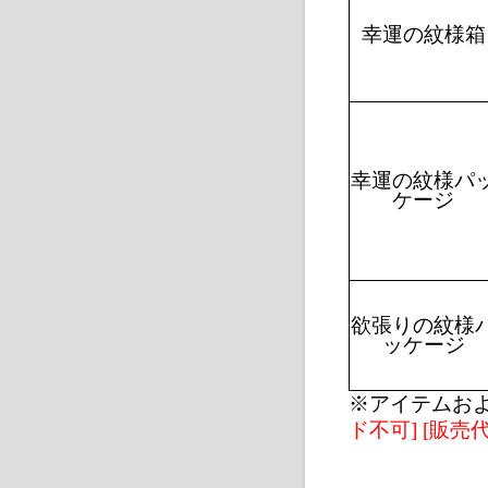
幸運の紋様箱
幸運の紋様パ
ケージ
欲張りの紋様
ッケージ
※アイテムお
ド不可
] [
販売