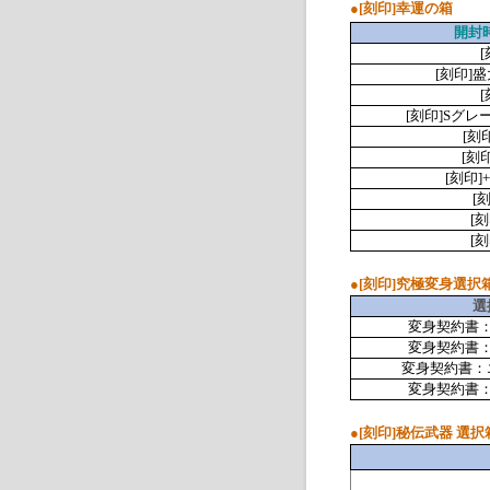
●
[
刻印
]
幸運の箱
開封
[
[
刻印
]
盛
[
[
刻印
]S
グレー
[
刻
[
刻
[
刻印
]
[
[
刻
[
刻
●
[刻印]究極変身選択
選
変身契約書
変身契約書
変身契約書：
変身契約書
●
[刻印]秘伝武器 選択