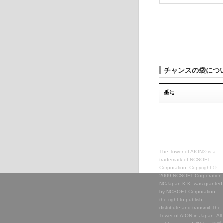
チャンスの袋につ
The Tower of AION® is a
trademark of NCSOFT
Corporation. Copyright ©
2009 NCSOFT Corporation.
NCJapan K.K. was granted
by NCSOFT Corporation
the right to publish,
distribute and transmit The
Tower of AION in Japan. All