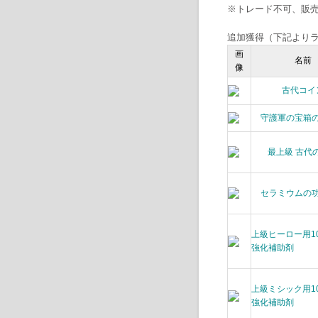
※トレード不可、販
追加獲得（下記よりラ
画
名前
像
古代コイ
守護軍の宝箱
最上級 古代
セラミウムの
上級ヒーロー用1
強化補助剤
上級ミシック用1
強化補助剤