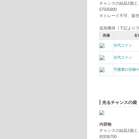
チャンスの結晶1個
57505900
※トレード不可、販
追加獲得（下記よりラ
画像
名
古代コイン
古代コイン
守護軍の宝物
光るチャンスの袋
内容物
チャンスの結晶1個
92936700