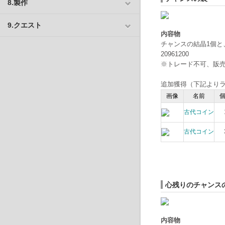
8.製作
9.クエスト
内容物
チャンスの結晶1個
20961200
※トレード不可、販
追加獲得（下記よりラ
画像
名前
古代コイン
古代コイン
心残りのチャンス
内容物