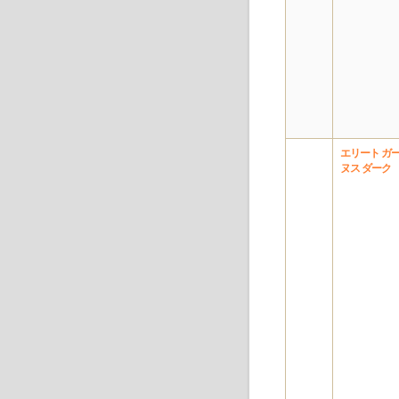
エリート ガ
ヌス ダーク