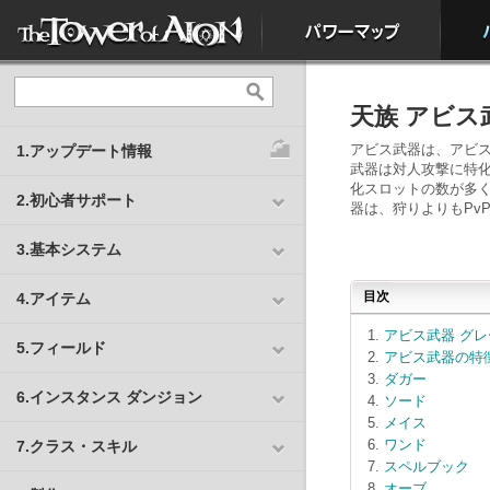
天族 アビス
アビス武器は、アビス
1.アップデート情報
武器は対人攻撃に特化
化スロットの数が多く
2.初心者サポート
器は、狩りよりもPv
3.基本システム
目次
4.アイテム
アビス武器 グレ
5.フィールド
アビス武器の特
ダガー
6.インスタンス ダンジョン
ソード
メイス
ワンド
7.クラス・スキル
スペルブック
オーブ