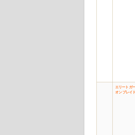
エリート ガ
オン ブレイ