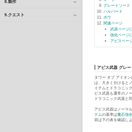
8.製作
グレートソード
ハルバード
9.クエスト
ボウ
関連ページ
武器ページ
強化ページ
アビスペー
アビス武器 グレー
タワー オブ アイオン
は、大きく分けるとノ
イテムとドラコニック
ビス武器も通常のノ
ドラコニック武器と
アビス武器はノーマル
テム
の基準は
魔石強
容は下の表を確認し