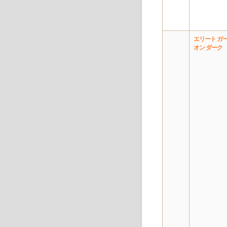
エリート ガ
オン ダーク