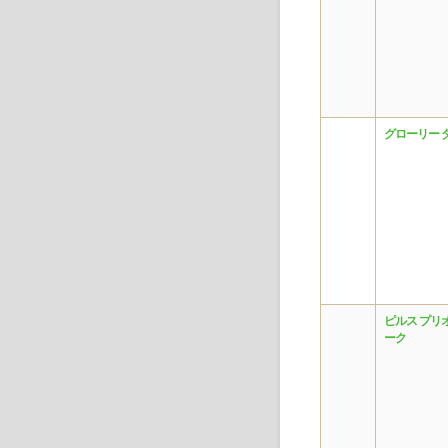
グローリー 
ピルス プリ
ーク