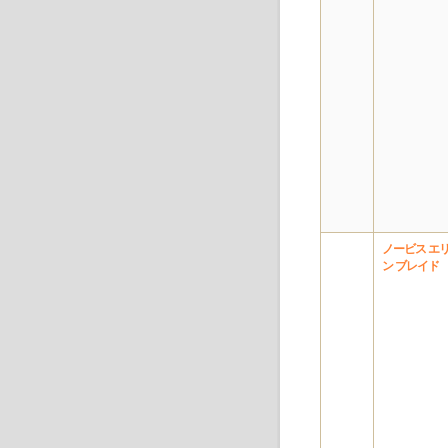
ノービス エ
ン ブレイド