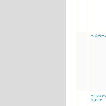
ヘヴンリー 
ガーディアン
ス ダーク