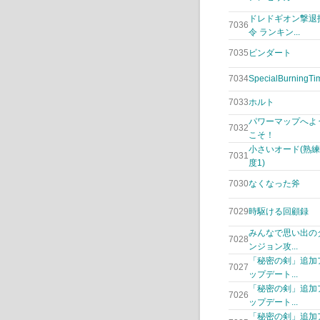
ドレドギオン撃退
7036
令 ランキン...
7035
ビンダート
7034
SpecialBurningTi
7033
ホルト
パワーマップへよ
7032
こそ！
小さいオード(熟練
7031
度1)
7030
なくなった斧
7029
時駆ける回顧録
みんなで思い出の
7028
ンジョン攻...
「秘密の剣」追加
7027
ップデート...
「秘密の剣」追加
7026
ップデート...
「秘密の剣」追加