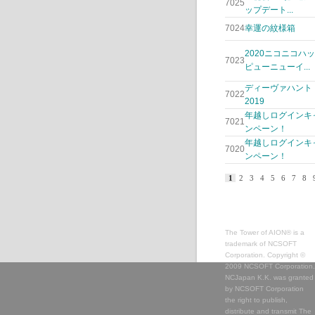
7025
ップデート...
7024
幸運の紋様箱
2020ニコニコハッ
7023
ピューニューイ...
ディーヴァハント
7022
2019
年越しログインキ
7021
ンペーン！
年越しログインキ
7020
ンペーン！
1
2
3
4
5
6
7
8
The Tower of AION® is a
trademark of NCSOFT
Corporation. Copyright ©
2009 NCSOFT Corporation.
NCJapan K.K. was granted
by NCSOFT Corporation
the right to publish,
distribute and transmit The