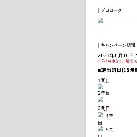
プロローグ
キャンペーン期間
2021年6月16日(
※7/14(水)は、解
■謎出題日(15時
1問目
2
問目
3
問目
4
問
目
5
問
目