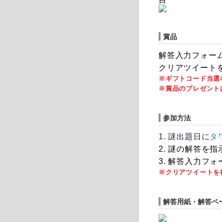
賞品
解答入力フォー
クリアツイート
※ギフトコード当選者
※賞品のプレゼント
参加方法
1.
謎出題日
に
タ
2. 謎の解答を
3. 解答入力
※クリアツイートを
解答用紙・解答ペ