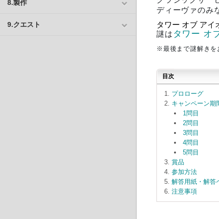
8.製作
ディーヴァのみ
9.クエスト
タワー オブ アイ
タワー オブ
謎は
※最後まで謎解きをお
目次
プロローグ
キャンペーン期
1問目
2問目
3問目
4問目
5問目
賞品
参加方法
解答用紙・解答
注意事項