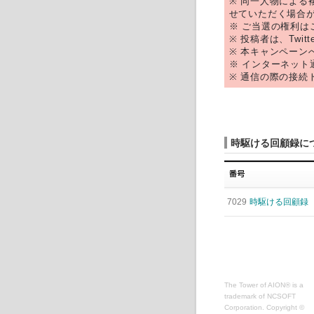
※ 同一人物によ
せていただく場合
※ ご当選の権利
※ 投稿者は、Tw
※ 本キャンペー
※ インターネット
※ 通信の際の接
時駆ける回顧録に
7029
時駆ける回顧録
The Tower of AION® is a
trademark of NCSOFT
Corporation. Copyright ©