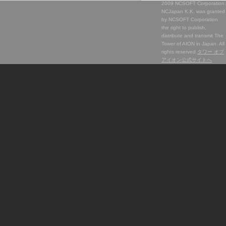
2009 NCSOFT Corporation.
NCJapan K.K. was granted
by NCSOFT Corporation
the right to publish,
distribute and transmit The
Tower of AION in Japan. All
rights reserved.
タワー オブ
アイオン公式サイトへ