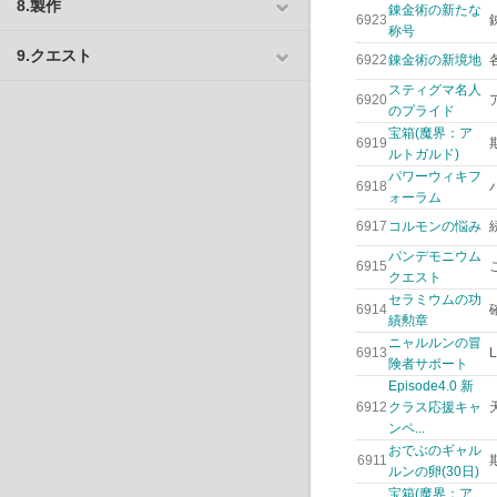
8.製作
錬金術の新たな
6923
称号
9.クエスト
6922
錬金術の新境地
スティグマ名人
6920
のプライド
宝箱(魔界：ア
6919
ルトガルド)
パワーウィキフ
6918
ォーラム
6917
コルモンの悩み
パンデモニウム
6915
クエスト
セラミウムの功
6914
績勲章
ニャルルンの冒
6913
険者サポート
Episode4.0 新
6912
クラス応援キャ
ンペ...
おでぶのギャル
6911
ルンの卵(30日)
宝箱(魔界：ア