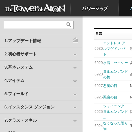
1.アップデート情報
エンドレス ア
6930
ルマゲドン バ
2.初心者サポート
ト...
6929
水着：セクシー
3.基本システム
ヨルムンガンド
6928
の橋
4.アイテム
6927
悪魔の目
5.フィールド
6926
悪魔の目
シャイニング
6.インスタンス ダンジョン
6925
ヨルムンガンド
...
7.クラス・スキル
なくなった贈り
6924
物