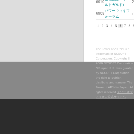
6910
ルトガルド)
パワーウィキフ
6909
ォーラム
1
2
3
4
5
6
7
8
The Tower of AION® is a
trademark of NCSOFT
Corporation. Copyright ©
2009 NCSOFT Corporation.
NCJapan K.K. was granted
by NCSOFT Corporation
the right to publish,
distribute and transmit The
Tower of AION in Japan. All
rights reserved.
タワー オブ
アイオン公式サイトへ