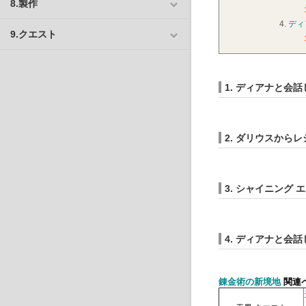
8.製作
4.
ディ
9.クエスト
1. ディアナと会
2. ダリウスから
3. シャイニング
4. ディアナと会
錬金術の新境地
関連