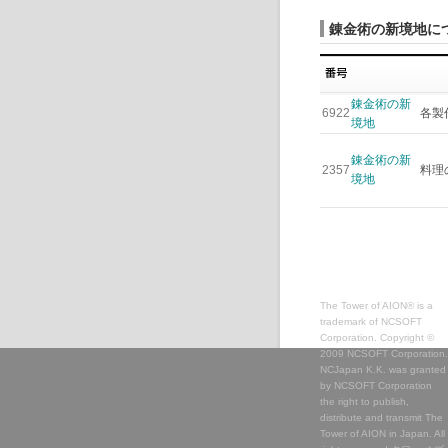
錬金術の新境地に
錬金術の新
6922
各製
境地
錬金術の新
2357
料理
境地
The Tower of AION® is a
trademark of NCSOFT
Corporation. Copyright ©
2009 NCSOFT Corporation.
NCJapan K.K. was granted
by NCSOFT Corporation
the right to publish,
distribute and transmit The
Tower of AION in Japan. All