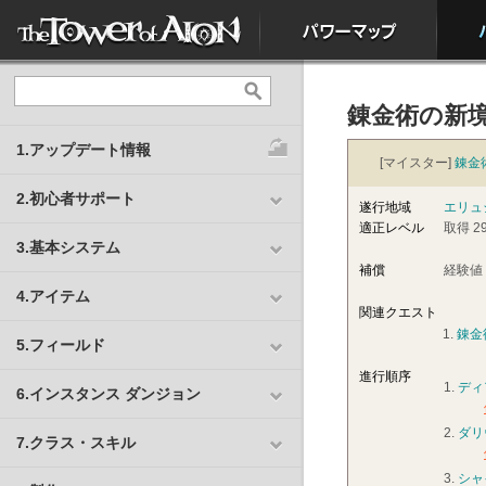
錬金術の新
1.アップデート情報
[マイスター]
錬金
2.初心者サポート
遂行地域
エリュ
適正レベル
取得 29
3.基本システム
補償
経験値 
4.アイテム
関連クエスト
1.
錬金
5.フィールド
進行順序
1.
ディ
6.インスタンス ダンジョン
2.
ダリ
7.クラス・スキル
3.
シャ