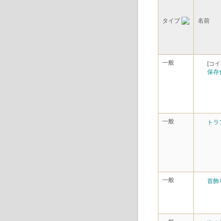
タイプ
名前
一般
[コイ
保存
一般
トラ
一般
首飾