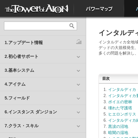
インタルデ
インタルディカ全地
1.アップデート情報
デッドの大規模発生
多くの問題を解決し
2.初心者サポート
3.基本システム
目次
4.アイテム
インタルディカ
インタルディカ
5.フィールド
ポイエの密林
壊れた守護塔
6.インスタンス ダンジョン
ヒエロンポリス
インタルディカ
7.クラス・スキル
黒涙の沼地
暗闇の湿地