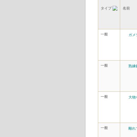
タイプ
名前
一般
ガメ
一般
熟練
一般
大物
一般
離れ