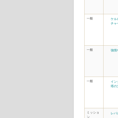
一般
ケル
チャ
一般
強情
一般
イン
塔の
ミッショ
レパ
ン