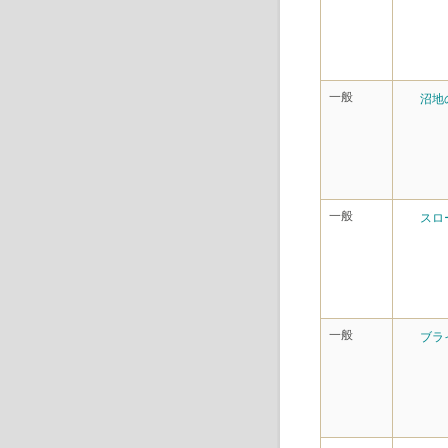
一般
沼地
一般
スロ
一般
ブラ