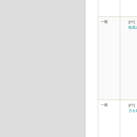
一般
[PT]
暗黒
一般
[PT]
力を