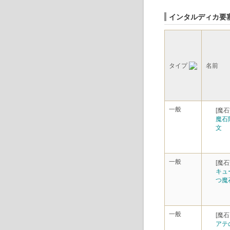
インタルディカ要
タイプ
名前
一般
[魔石
魔石
文
一般
[魔石
キュ
つ魔
一般
[魔
アテ