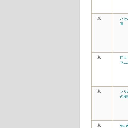
一般
パセ
達
一般
巨大
マム
一般
フリ
の掃
一般
矢の