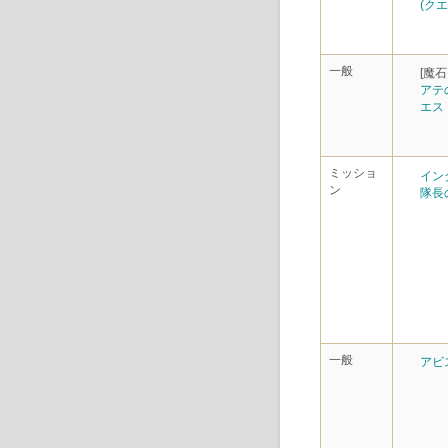
(クエ
一般
[魔
アテ
エス
ミッショ
イン
ン
隊長
一般
アビ