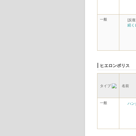
一般
[反復
続く
ヒエロンポリス
タイプ
名前
一般
ハン