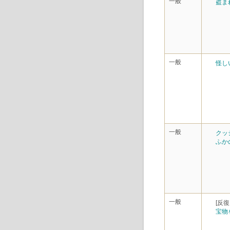
一般
盗ま
一般
怪し
一般
クッ
ふか
一般
[反復
宝物