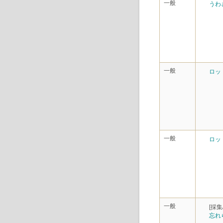
一般
うわ
一般
ロッ
一般
ロッ
一般
[採集
忘れ