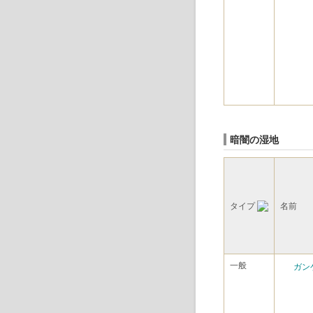
暗闇の湿地
タイプ
名前
一般
ガン