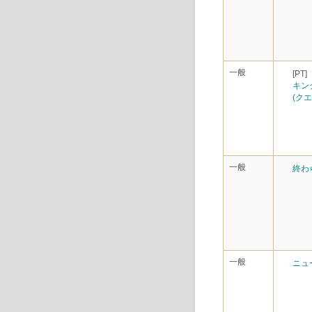
一般
[PT]
キン
(クエ
一般
終わ
一般
ニュ