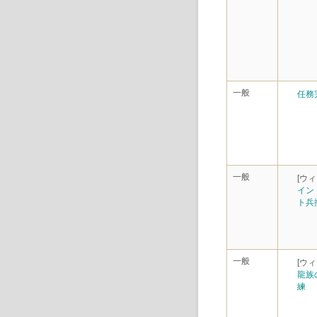
一般
任務
一般
[ウ
イン
ト兵
一般
[ウ
龍族
練