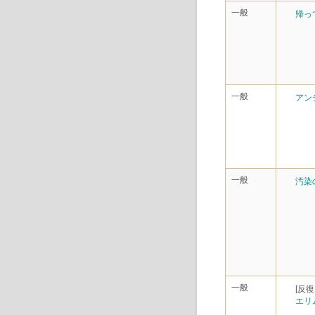
一般
帰っ
一般
アン
一般
汚染
一般
[反復
エリ