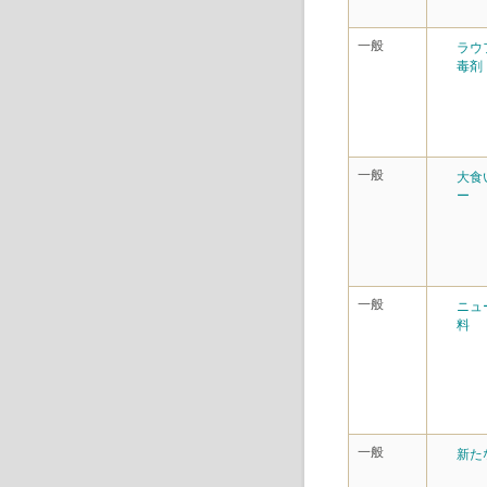
一般
ラウ
毒剤
一般
大食
ー
一般
ニュ
料
一般
新た