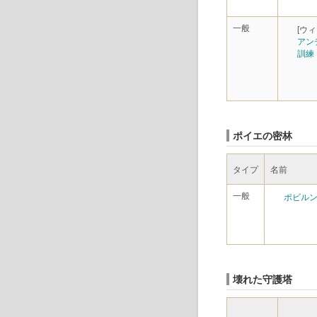
一般
[ウ
アン
訓練
ポイエの密林
タイプ
名前
一般
ポビル
壊れた守護塔