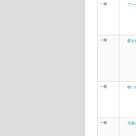
一般
アー
一般
鎧を
一般
軽い
一般
旦那