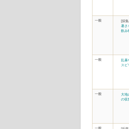
一般
[採集
暑さ
飲み
一般
乱暴
スピ
一般
大地
の収
一般
[反復