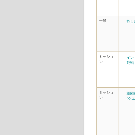
一般
怪し
ミッショ
イン
ン
死戦
ミッショ
軍団
ン
(クエ