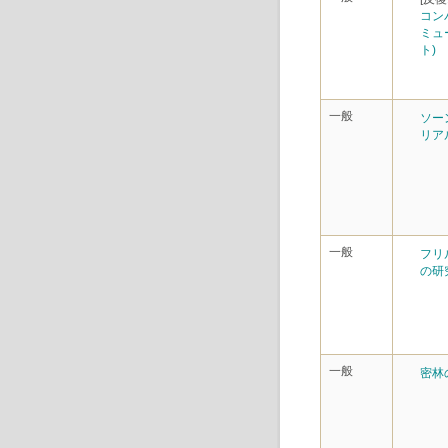
コン
ミュ
ト)
一般
ソー
リア
一般
フリ
の研
一般
密林