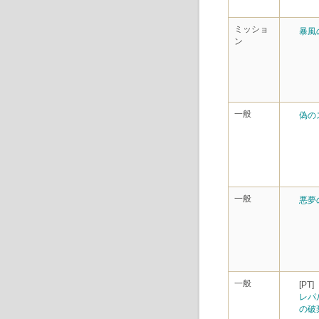
ミッショ
暴風
ン
一般
偽の
一般
悪夢
一般
[PT]
レパ
の破