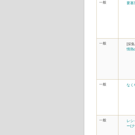
一般
要塞
一般
[採集
情熱
一般
なく
一般
レシ
ー(