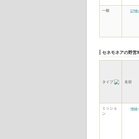
一般
記憶
セネモネアの野営
タイプ
名前
ミッショ
増殖
ン