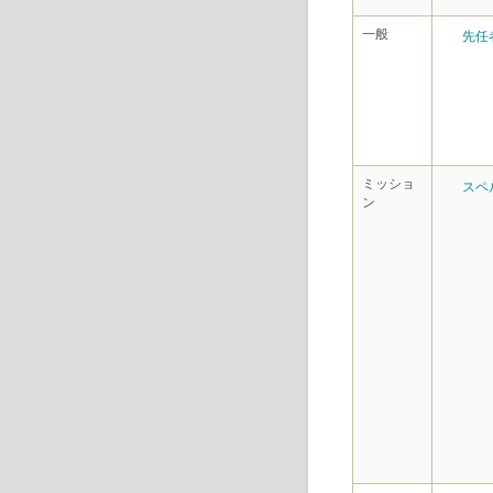
一般
先任
ミッショ
スペ
ン