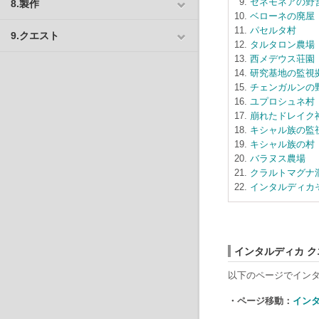
セネモネアの野
8.製作
ベローネの廃屋
パセルタ村
9.クエスト
タルタロン農場
西メデウス荘園
研究基地の監視
チェンガルンの
ユプロシュネ村
崩れたドレイク
キシャル族の監
キシャル族の村
バラヌス農場
クラルトマグナ
インタルディカ
インタルディカ ク
以下のページでイン
・ページ移動：
インタ