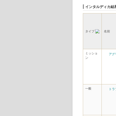
インタルディカ結
タイプ
名前
ミッショ
アグ
ン
一般
トラ