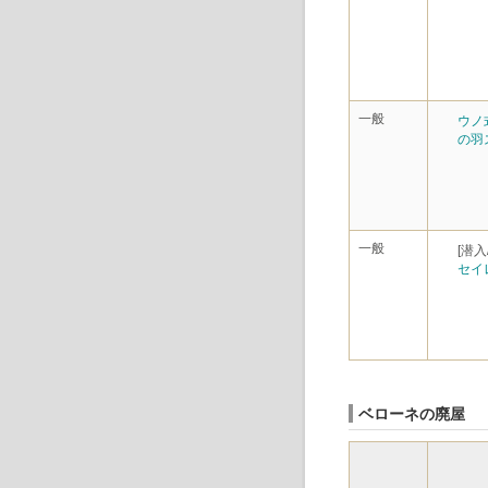
一般
ウノ
の羽
一般
[潜入/
セイ
ベローネの廃屋