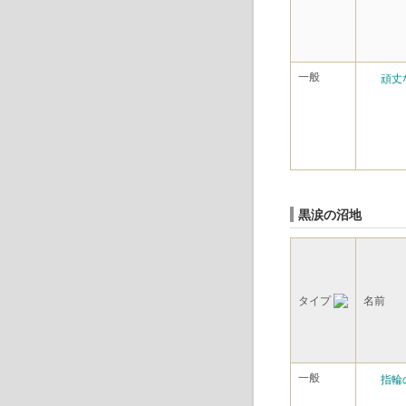
一般
頑丈
黒涙の沼地
タイプ
名前
一般
指輪