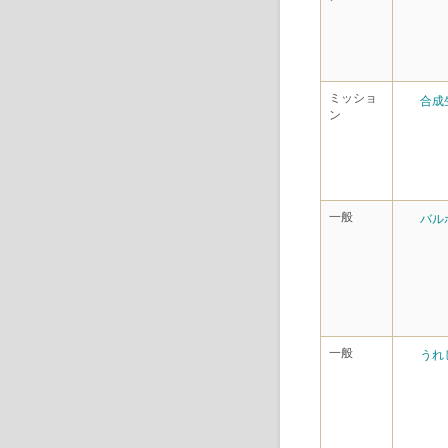
ミッショ
合成
ン
一般
バル
一般
うれ