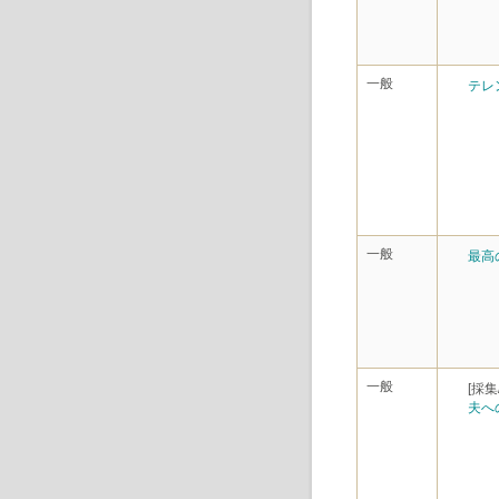
一般
テレ
一般
最高
一般
[採集
夫へ