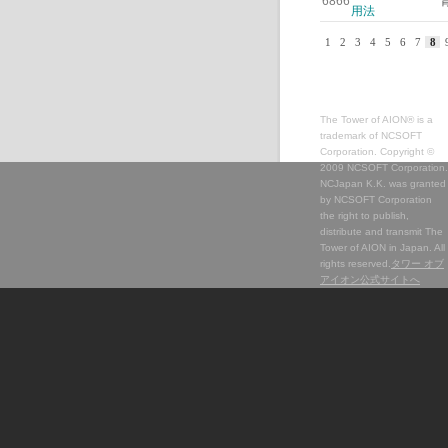
6866
用法
1
2
3
4
5
6
7
8
The Tower of AION® is a
trademark of NCSOFT
Corporation. Copyright ©
2009 NCSOFT Corporation.
NCJapan K.K. was granted
by NCSOFT Corporation
the right to publish,
distribute and transmit The
Tower of AION in Japan. All
rights reserved.
タワー オブ
アイオン公式サイトへ