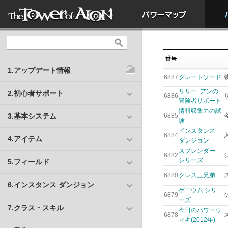
1.アップデート情報
6887
グレートソード
リリー･アンの
2.初心者サポート
6886
冒険者サポート
情報収集力の試
3.基本システム
6885
験
インスタンス
6884
4.アイテム
ダンジョン
スプレンダー
6882
シリーズ
5.フィールド
6880
クレス三兄弟
6.インスタンス ダンジョン
ゲニウム シリ
6879
ーズ
7.クラス・スキル
今日のパワーウ
6878
ィキ(2012年)