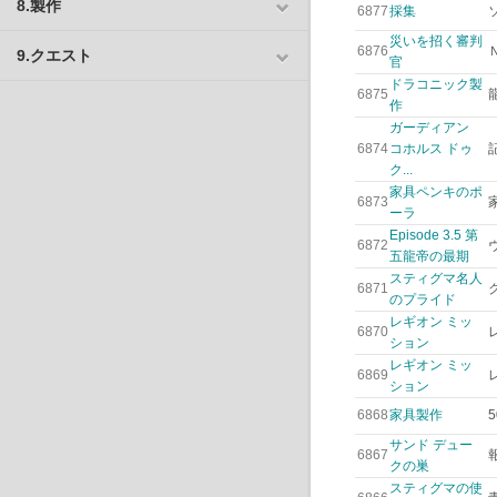
8.製作
6877
採集
災いを招く審判
6876
9.クエスト
官
ドラコニック製
6875
作
ガーディアン
6874
コホルス ドゥ
ク...
家具ペンキのポ
6873
ーラ
Episode 3.5 第
6872
五龍帝の最期
スティグマ名人
6871
のプライド
レギオン ミッ
6870
ション
レギオン ミッ
6869
ション
6868
家具製作
サンド デュー
6867
クの巣
スティグマの使