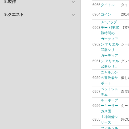
8.製作
6965
タイトル
タイ
9.クエスト
6964
コイン
201
[4.5アップ
6963
デート]要塞
【変更
戦時間の...
ガーディア
6962
ン アリエル
シー
武器シリ...
ガーディア
6961
ン アリエル
グレ
武器シリ...
ニャルルン
6959
の冒険者サ
優し
ポート
ペットシス
6957
森屋
テム
ルーキーブ
6956
ーキーサー
えー
カス団
主神装備シ
6955
超CO
リーズ
ツアルンル