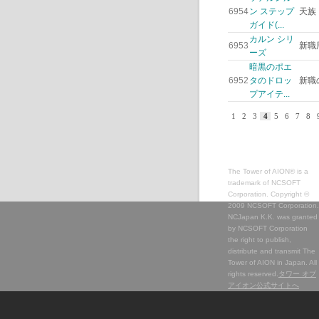
6954
ン ステップ
天族
ガイド(...
カルン シリ
6953
新職
ーズ
暗黒のポエ
6952
タのドロッ
新職
プアイテ...
1
2
3
4
5
6
7
8
The Tower of AION® is a
trademark of NCSOFT
Corporation. Copyright ©
2009 NCSOFT Corporation.
NCJapan K.K. was granted
by NCSOFT Corporation
the right to publish,
distribute and transmit The
Tower of AION in Japan. All
rights reserved.
タワー オブ
アイオン公式サイトへ