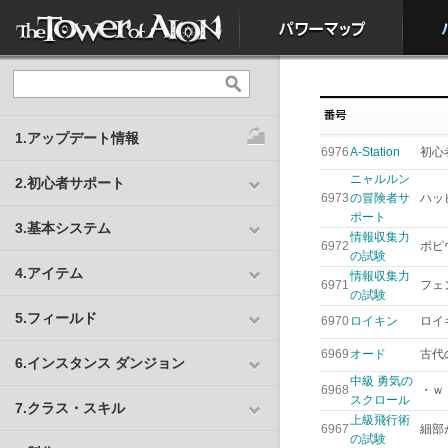
1.アップデート情報
6976
A-Station
初心
ニャルルン
2.初心者サポート
6973
の冒険者サ
ハッ
ポート
3.基本システム
情報収集力
6972
ポピ
の試験
4.アイテム
情報収集力
6971
フェ
の試験
5.フィールド
6970
ロイキン
ロイ
6969
オード
古代
6.インスタンス ダンジョン
中級 勇気の
6968
・ｗ
スクロール
7.クラス・スキル
上級飛行術
6967
細部
の試験