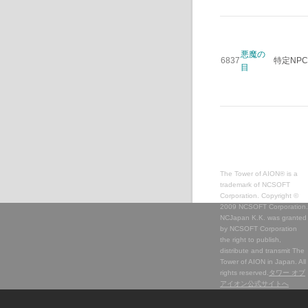
悪魔の
6837
特定NP
目
The Tower of AION® is a
trademark of NCSOFT
Corporation. Copyright ©
2009 NCSOFT Corporation.
NCJapan K.K. was granted
by NCSOFT Corporation
the right to publish,
distribute and transmit The
Tower of AION in Japan. All
rights reserved.
タワー オブ
アイオン公式サイトへ