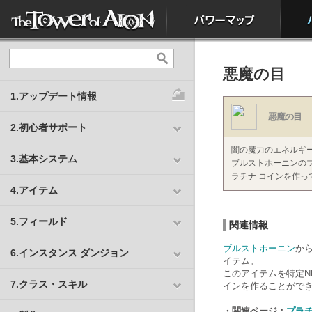
悪魔の目
1.アップデート情報
悪魔の目
2.初心者サポート
闇の魔力のエネルギ
3.基本システム
ブルストホーニンの
ラチナ コインを作
4.アイテム
5.フィールド
関連情報
ブルストホーニン
か
6.インスタンス ダンジョン
イテム。
このアイテムを特定N
7.クラス・スキル
インを作ることがで
・関連ページ：
プラ