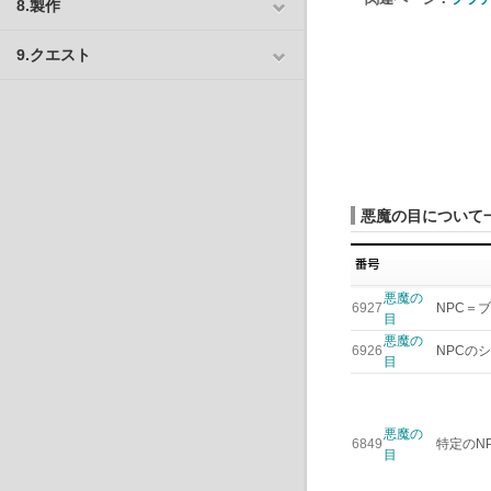
8.製作
9.クエスト
悪魔の目について
悪魔の
6927
NPC＝
目
悪魔の
6926
NPCの
目
悪魔の
6849
特定のN
目