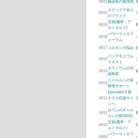
6922
錬金術の新境地
スティグマ名人
6920
のプライド
宝箱(魔界：ア
6919
ルトガルド)
パワーウィキフ
6918
ォーラム
6917
コルモンの悩み
パンデモニウム
6915
クエスト
セラミウムの功
6914
績勲章
ニャルルンの冒
6913
険者サポート
Episode4.0 新
6912
クラス応援キャ
ンペ...
おでぶのギャル
6911
ルンの卵(30日)
宝箱(魔界：ア
6910
ルトガルド)
パワーウィキフ
6909