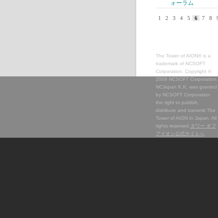
ォーラム
1
2
3
4
5
6
7
8
The Tower of AION® is a
trademark of NCSOFT
Corporation. Copyright ©
2009 NCSOFT Corporation.
NCJapan K.K. was granted
by NCSOFT Corporation
the right to publish,
distribute and transmit The
Tower of AION in Japan. All
rights reserved.
タワー オブ
アイオン公式サイトへ