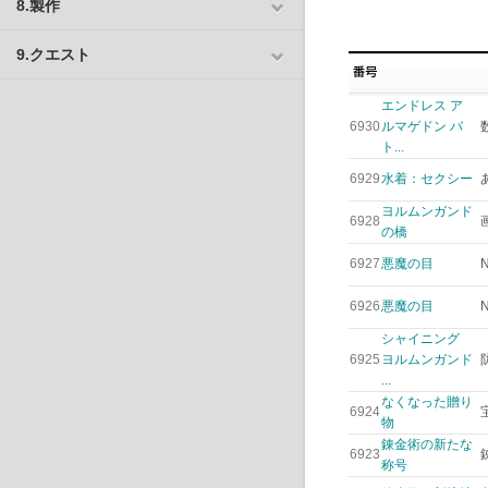
8.製作
9.クエスト
エンドレス ア
6930
ルマゲドン バ
ト...
6929
水着：セクシー
ヨルムンガンド
6928
の橋
6927
悪魔の目
6926
悪魔の目
シャイニング
6925
ヨルムンガンド
...
なくなった贈り
6924
物
錬金術の新たな
6923
称号