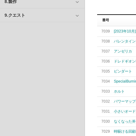
8.製作
9.クエスト
7039
[2023年1
7038
バレンタイン
7037
アンゼリカ
7036
ドレドギオン撃
7035
ビンダート
7034
SpecialBurn
7033
ホルト
7032
パワーマップ
7031
小さいオード(
7030
なくなった斧
7029
時駆ける回顧