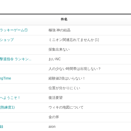
0月]ラッキーゲーム①
極強 神の結晶
ショップ
ミニオン関連忘れてませんか
[1]
採集出来ない
退指令 ランキン...
おいNC
人の少ない時間帯は出現しない？
ingTime
経験値2倍はいらない！
位置が分かりにくい
へようこそ！
復活要望
熟練度1)
ウィキの地図について
金の斧
録
aion