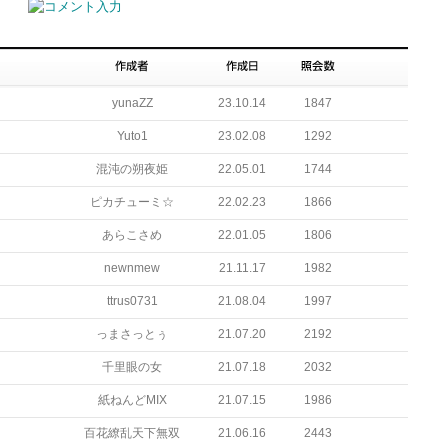
yunaZZ
23.10.14
1847
Yuto1
23.02.08
1292
混沌の朔夜姫
22.05.01
1744
ピカチューミ☆
22.02.23
1866
あらこさめ
22.01.05
1806
newnmew
21.11.17
1982
ttrus0731
21.08.04
1997
っまさっとぅ
21.07.20
2192
千里眼の女
21.07.18
2032
紙ねんどMIX
21.07.15
1986
百花繚乱天下無双
21.06.16
2443