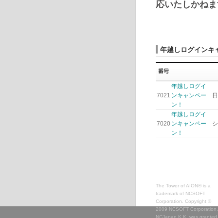
応いたしかねま
年越しログインキ
年越しログイ
7021
ンキャンペー
日
ン！
年越しログイ
7020
ンキャンペー
シ
ン！
The Tower of AION® is a
trademark of NCSOFT
Corporation. Copyright ©
2009 NCSOFT Corporation.
NCJapan K.K. was granted