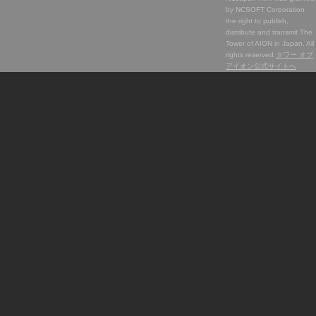
by NCSOFT Corporation
the right to publish,
distribute and transmit The
Tower of AION in Japan. All
rights reserved.
タワー オブ
アイオン公式サイトへ