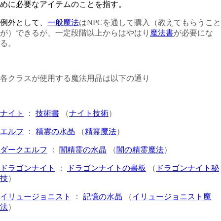
めに必要なアイテムのことを指す。
例外として、
一般魔法
はNPCを通して購入（教えてもらうこと
が）できるが、一定段階以上からはやはり
魔法書
が必要にな
る。
各クラスが使用する魔法用品は以下の通り
ナイト
：
技術書
（
ナイト技術
）
エルフ
：
精霊の水晶
（
精霊魔法
）
ダークエルフ
：
闇精霊の水晶
（
闇の精霊魔法
）
ドラゴンナイト
：
ドラゴンナイトの書板
（
ドラゴンナイト秘
技
）
イリュージョニスト
：
記憶の水晶
（
イリュージョニスト魔
法
）