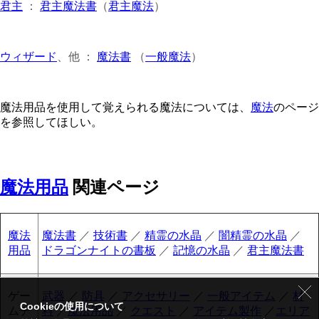
君主
：
君主魔法書
（
君主魔法
）
ウィザード
、他 ：
魔法書
（
一般魔法
）
魔法用品を使用して覚えられる魔法については、
魔法
のページ
を参照してほしい。
魔法用品
関連ページ
魔法
魔法書
／
技術書
／
精霊の水晶
／
闇精霊の水晶
／
用品
ドラゴンナイトの書板
／
記憶の水晶
／
君主魔法書
ゲー
武器
／
防具
／
アクセサリー
／
一般アイテム
／
材
Cookieの使用について
ムデ
料
／
魔法用品
／
クエスト
／
アイテム製作
／
エリア