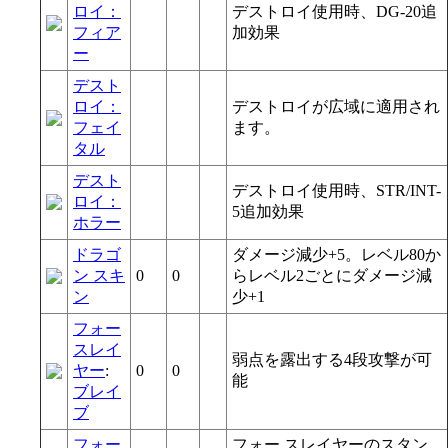
ロイ：
デストロイ使用時、DG-20追
フィア
加効果
ー
デスト
ロイ：
デストロイが広域に適用され
フェイ
ます。
タル
デスト
デストロイ使用時、STR/INT-
ロイ：
5追加効果
ホラー
ドラゴ
ダメージ減少+5。レベル80か
ン スキ
0
0
らレベル2ごとにダメージ減
ン
少+1
フォー
スレイ
弱点を露出する4段攻撃が可
ヤー
:
0
0
能
ブレイ
ブ
フォー
フォー スレイヤーのスタン