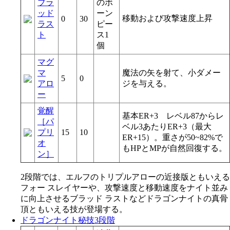
ブラ
のボ
ッド
ーン
移動および攻撃速度上昇
0
30
ラス
ピー
ト
ス1
個
マグ
マ
魔法の矢を射て、小ダメー
5
0
アロ
ジを与える。
ー
覚醒
基本ER+3 レベル87からレ
［パ
ベル3あたりER+3（最大
プリ
15
10
ER+15）。重さが50~82%で
オ
もHPとMPが自然回復する。
ン］
2段階では、エルフのトリプルアローの近接版ともいえる
フォー スレイヤーや、攻撃速度と移動速度をナイト並み
に向上させるブラッド ラストなどドラゴンナイトの真骨
頂ともいえる技が登場する。
ドラゴンナイト秘技3段階