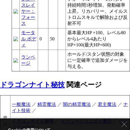
スレイ
持続時間1秒増加、発動確率
ヤー：
上昇。リカバリー、メイルス
フォー
トロムスキルで解除および反
ス
射不可
モータ
基本最大HP +100、レベル80
ル ボデ
0
50
からレベル4あたり
ィ
HP+100(最大HP+600)
ホールド/スタン状態の対象
ランペ
に一定確率で追加ダメージを
ージ
与える。
ドラゴンナイト秘技
関連ページ
一般魔法
／
精霊魔法
／
闇の精霊魔法
／
君主魔法
／
ナ
イト技術
／
魔
ドラゴンナイト秘技
／
イリュージョニスト魔法
／
ウォ
法
リアー技術
／