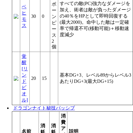
すべての敵(PC)強力なダメージを
ボ
ベ
加え、術者は敵が負ったダメージ
ー
ヒ
の40％をHPとして即時回復する
30
0
ン
モ
(最大2000)。命中した敵は一定確
ピ
ス
率で帰還不可(移動可能)＋移動速
ー
度減少
ス
2
個
覚
醒
[リ
ン
基本DG+3、レベル89からレベル3
20
15
ド
あたりDG+3(最大DG+15)
ビ
オ
ル]
ドラゴンナイト秘技パッシブ
消
費
消
消
ア
名前
説明
耗
耗