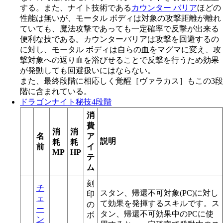
する。また、ナイト技術である
カウンター バリア
ほどの
性能は無いが、モータル ボディは対象の攻撃距離が離れ
ていても、魔法攻撃であっても一定確率で反撃が出来る
便利な技である。カウンターバリアは攻撃を回避するの
に対し、モータル ボディは自らの血をマグマに変え、攻
撃対象への返り血を浴びせることで反撃を行うため効果
が発動しても回避扱いにはならない。
また、最終段階に相応しく覚醒［ヴァラカス］もこの3段
階に含まれている。
ドラゴンナイト秘技4段階
消
費
消
消
名
ア
説明
耗
耗
前
イ
MP
HP
テ
ム
刻
チ
スタン、帰還不可対象(PC)に対し
印
ェ
て効果を発揮するスキルです。ス
の
ー
タン、帰還不可効果中のPCに使
ボ
ン