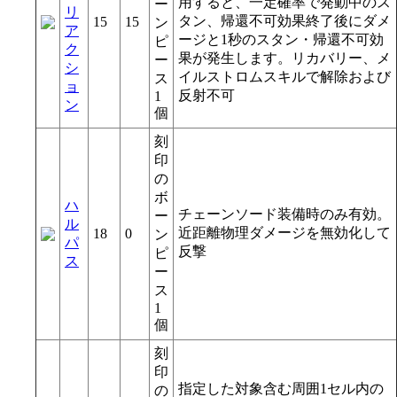
用すると、一定確率で発動中のス
ー
リ
タン、帰還不可効果終了後にダメ
15
15
ン
ア
ージと1秒のスタン・帰還不可効
ピ
ク
果が発生します。リカバリー、メ
ー
シ
イルストロムスキルで解除および
ス
ョ
反射不可
1
ン
個
刻
印
の
ボ
ハ
チェーンソード装備時のみ有効。
ー
ル
近距離物理ダメージを無効化して
18
0
ン
パ
反撃
ピ
ス
ー
ス
1
個
刻
印
指定した対象含む周囲1セル内の
の