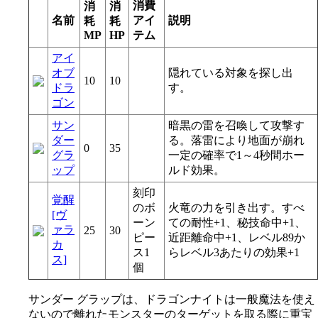
消費
消
消
名前
アイ
説明
耗
耗
MP
HP
テム
アイ
オブ
隠れている対象を探し出
10
10
ドラ
す。
ゴン
サン
暗黒の雷を召喚して攻撃す
ダー
る。落雷により地面が崩れ
0
35
グラ
一定の確率で1～4秒間ホー
ップ
ルド効果。
刻印
覚醒
のボ
火竜の力を引き出す。すべ
[ヴ
ーン
ての耐性+1、秘技命中+1、
ァラ
25
30
ピー
近距離命中+1、レベル89か
カ
ス1
らレベル3あたりの効果+1
ス]
個
サンダー グラップは、ドラゴンナイトは一般魔法を使え
ないので離れたモンスターのターゲットを取る際に重宝