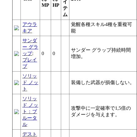
イ
MP
HP
テ
ム
アウラ
覚醒各種スキル4種を重複可
キア
能
サンダ
ー グラ
サンダー グラップ持続時間
ップ
:
0
0
増加。
ブレイ
ブ
ソリッ
ド ノッ
装備した武器が損傷しない。
ト
ソリッ
ド ノッ
攻撃中に一定確率で1,5倍の
ト：ブ
ダメージを与えます。
ルータ
ル
デスト