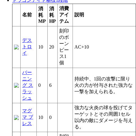
ドラゴンナイト秘技1段階
消費
消
消
名前
アイ
説明
耗
耗
MP
HP
テム
刻印
のボ
デス
ーン
トロ
10
20
AC+10
ピー
イ
ス1
個
バー
ニン
持続中、1回の攻撃に限り
グ ス
0
6
火の力が付与された強力な
ラッ
一撃を加えられる。
シュ
強力な火炎の球を投げてタ
マグ
ーゲットとその周囲1セル
マ ブ
10
0
以内の敵にダメージを与え
レス
る。