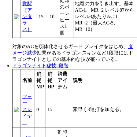
刻印
覚醒
地竜の力を引き出す。基本
のボ
［ア
AC-1、MR+2 レベル87から
ーン
ンタ
レベル3あたりAC-1、
15
10
ピー
ラ
MR+2（最大AC-5、
ス1
ス］
MR+10）
個
対象のACを弱体化させるガード ブレイクをはじめ、
ダ
メージ減少
効果があるドラゴン スキンなど1段階にはド
ラゴンナイトとしての基本的な技が揃っている。
ドラゴンナイト秘技2段階
消費
消
消
名前
アイ
説明
耗
耗
MP
HP
テム
フォ
ー
スレ
0
15
素早く3連打を加える。
イヤ
ー
刻印