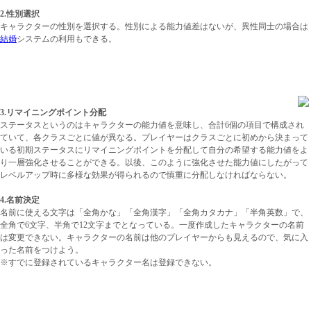
2.性別選択
キャラクターの性別を選択する。性別による能力値差はないが、異性同士の場合
は
結婚
システムの利用もできる。
3.リマイニングポイント分配
ステータスというのはキャラクターの能力値を意味し、合計6個の項目で構成され
ていて、各クラスごとに値が異なる。プレイヤーはクラスごとに初めから決まって
いる初期ステータスにリマイニングポイントを分配して自分の希望する能力値をよ
り一層強化させることができる。以後、このように強化させた能力値にしたがって
レベルアップ時に多様な効果が得られるので慎重に分配しなければならない。
4.名前決定
名前に使える文字は「全角かな」「全角漢字」「全角カタカナ」「半角英数」で、
全角で6文字、半角で12文字までとなっている。一度作成したキャラクターの名前
は変更できない。キャラクターの名前は他のプレイヤーからも見えるので、気に入
った名前をつけよう。
※すでに登録されているキャラクター名は登録できない。