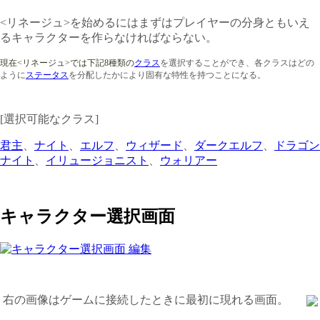
<リネージュ>を始めるにはまずはプレイヤーの分身ともいえ
るキャラクターを作らなければならない。
現在<リネージュ>では下記8種類の
クラス
を選択することができ、各クラスは
どの
ように
ステータス
を分配したかにより固有な特性を持つことになる。
[選択可能なクラス]
君主
、
ナイト
、
エルフ
、
ウィザード
、
ダークエルフ
、
ドラゴン
ナイト
、
イリュージョニスト
、
ウォリアー
キャラクター選択画面
右の画像はゲームに接続したときに最初に現れる画面。